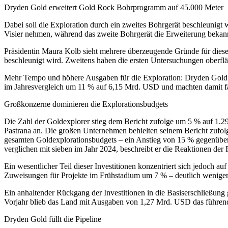
Dryden Gold erweitert Gold Rock Bohrprogramm auf 45.000 Meter
Dabei soll die Exploration durch ein zweites Bohrgerät beschleunigt
Visier nehmen, während das zweite Bohrgerät die Erweiterung bekannt
Präsidentin Maura Kolb sieht mehrere überzeugende Gründe für diese
beschleunigt wird. Zweitens haben die ersten Untersuchungen oberfläc
Mehr Tempo und höhere Ausgaben für die Exploration: Dryden Gold li
im Jahresvergleich um 11 % auf 6,15 Mrd. USD und machten damit fast
Großkonzerne dominieren die Explorationsbudgets
Die Zahl der Goldexplorer stieg dem Bericht zufolge um 5 % auf 1.29
Pastrana an. Die großen Unternehmen behielten seinem Bericht zufol
gesamten Goldexplorationsbudgets – ein Anstieg von 15 % gegenüber
verglichen mit sieben im Jahr 2024, beschreibt er die Reaktionen der
Ein wesentlicher Teil dieser Investitionen konzentriert sich jedoch 
Zuweisungen für Projekte im Frühstadium um 7 % – deutlich weniger
Ein anhaltender Rückgang der Investitionen in die Basiserschließung
Vorjahr blieb das Land mit Ausgaben von 1,27 Mrd. USD das führende
Dryden Gold füllt die Pipeline