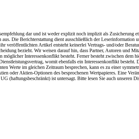
fsempfehlung dar und ist weder explizit noch implizit als Zusicherung 
aus. Die Berichterstattung dient ausschließlich der Leserinformation 
veröffentlichten Artikel entsteht keinerlei Vertrags- und/oder Beratung
heidung bezieht. Wir weisen darauf hin, dass Partner, Autoren und Mita
n möglicher Interessenkonflikt besteht. Ferner besteht zwischen dem
Dienstleistungsvertrag, womit ebenfalls ein Interessenkonflikt besteht.
nten Werte im gleichen Zeitraum besprechen, kann es zu einer symmet
Aktien oder Aktien-Optionen des besprochenen Wertpapieres. Eine Verä
 UG (haftungsbeschränkt) ist untersagt. Bitte lesen Sie auch unseren D