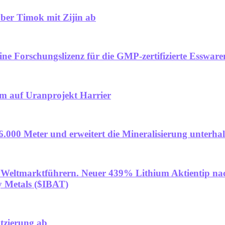
über Timok mit Zijin ab
ne Forschungslizenz für die GMP-zertifizierte Esswar
mm auf Uranprojekt Harrier
.000 Meter und erweitert die Mineralisierung unterha
t 4 Weltmarktführern. Neuer 439% Lithium Aktientip 
y Metals ($IBAT)
atzierung ab