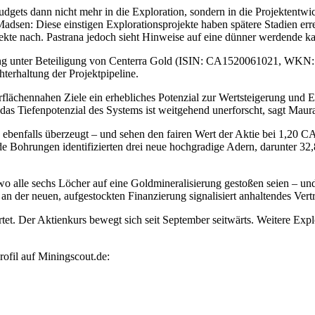
udgets dann nicht mehr in die Exploration, sondern in die Projektentw
sen: Diese einstigen Explorationsprojekte haben spätere Stadien erre
ekte nach. Pastrana jedoch sieht Hinweise auf eine dünner werdende ka
zierung unter Beteiligung von Centerra Gold (ISIN: CA1520061021,
terhaltung der Projektpipeline.
rflächennahen Ziele ein erhebliches Potenzial zur Wertsteigerung und 
das Tiefenpotenzial des Systems ist weitgehend unerforscht, sagt Maur
 ebenfalls überzeugt – und sehen den fairen Wert der Aktie bei 1,20 
de Bohrungen identifizierten drei neue hochgradige Adern, darunter 32
alle sechs Löcher auf eine Goldmineralisierung gestoßen seien – und d
 der neuen, aufgestockten Finanzierung signalisiert anhaltendes Vert
. Der Aktienkurs bewegt sich seit September seitwärts. Weitere Explor
ofil auf Miningscout.de: