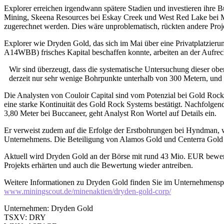
Explorer erreichen irgendwann spätere Stadien und investieren ihre B
Mining, Skeena Resources bei Eskay Creek und West Red Lake bei Mad
zugerechnet werden. Dies wäre unproblematisch, rückten andere Proj
Explorer wie Dryden Gold, das sich im Mai über eine Privatplat
A14WBB) frisches Kapital beschaffen konnte, arbeiten an der Aufrech
Wir sind überzeugt, dass die systematische Untersuchung dieser obe
derzeit nur sehr wenige Bohrpunkte unterhalb von 300 Metern, und 
Die Analysten von Couloir Capital sind vom Potenzial bei Gold Rock
eine starke Kontinuität des Gold Rock Systems bestätigt. Nachfolgen
3,80 Meter bei Buccaneer, geht Analyst Ron Wortel auf Details ein.
Er verweist zudem auf die Erfolge der Erstbohrungen bei Hyndman, wo 
Unternehmens. Die Beteiligung von Alamos Gold und Centerra Gold an
Aktuell wird Dryden Gold an der Börse mit rund 43 Mio. EUR bewertet
Projekts erhärten und auch die Bewertung wieder antreiben.
Weitere Informationen zu Dryden Gold finden Sie im Unternehmenspr
www.miningscout.de/minenaktien/dryden-gold-corp/
Unternehmen: Dryden Gold
TSXV: DRY