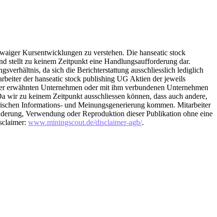
etwaiger Kursentwicklungen zu verstehen. Die hanseatic stock
und stellt zu keinem Zeitpunkt eine Handlungsaufforderung dar.
sverhältnis, da sich die Berichterstattung ausschliesslich lediglich
rbeiter der hanseatic stock publishing UG Aktien der jeweils
 hier erwähnten Unternehmen oder mit ihm verbundenen Unternehmen
 Da wir zu keinem Zeitpunkt ausschliessen können, dass auch andere,
rischen Informations- und Meinungsgenerierung kommen. Mitarbeiter
nderung, Verwendung oder Reproduktion dieser Publikation ohne eine
isclaimer:
www.miningscout.de/disclaimer-agb/
.