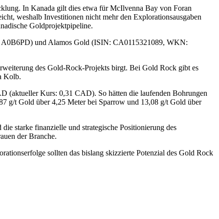
icklung. In Kanada gilt dies etwa für McIlvenna Bay von Foran
icht, weshalb Investitionen nicht mehr den Explorationsausgaben
nadische Goldprojektpipeline.
 WKN: A0B6PD) und Alamos Gold (ISIN: CA0115321089, WKN:
Erweiterung des Gold-Rock-Projekts birgt. Bei Gold Rock gibt es
a Kolb.
CAD (aktueller Kurs: 0,31 CAD). So hätten die laufenden Bohrungen
,87 g/t Gold über 4,25 Meter bei Sparrow und 13,08 g/t Gold über
ie starke finanzielle und strategische Positionierung des
rauen der Branche.
ationserfolge sollten das bislang skizzierte Potenzial des Gold Rock