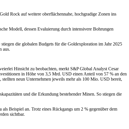
m Gold Rock auf weitere oberflächennahe, hochgradige Zonen ins
ische Modell, dessen Evaluierung durch intensivere Bohrungen
tiegen die globalen Budgets für die Goldexploration im Jahr 2025
n aus.
weierlei Hinsicht zu beobachten, merkt S&P Global Analyst Cesar
Investitionen in Höhe von 3,5 Mrd. USD einen Anteil von 57 % an den
 stellten neun Unternehmen jeweils mehr als 100 Mio. USD bereit,
ionskapazitäten und die Erkundung bestehender Minen. So stiegen die
ada als Beispiel an. Trotz eines Rückgangs um 2 % gegenüber dem
den sichtbar.