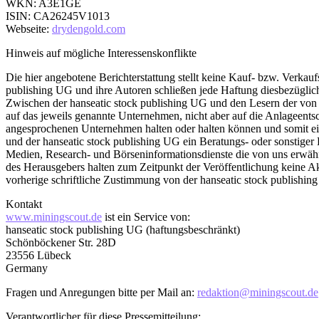
WKN: A3E1GE
ISIN: CA26245V1013
Webseite:
drydengold.com
Hinweis auf mögliche Interessenskonflikte
Die hier angebotene Berichterstattung stellt keine Kauf- bzw. Verkau
publishing UG und ihre Autoren schließen jede Haftung diesbezüglich 
Zwischen der hanseatic stock publishing UG und den Lesern der von ihr 
auf das jeweils genannte Unternehmen, nicht aber auf die Anlageentsc
angesprochenen Unternehmen halten oder halten können und somit ei
und der hanseatic stock publishing UG ein Beratungs- oder sonstiger 
Medien, Research- und Börseninformationsdienste die von uns erwäh
des Herausgebers halten zum Zeitpunkt der Veröffentlichung keine 
vorherige schriftliche Zustimmung von der hanseatic stock publishing
Kontakt
www.miningscout.de
ist ein Service von:
hanseatic stock publishing UG (haftungsbeschränkt)
Schönböckener Str. 28D
23556 Lübeck
Germany
Fragen und Anregungen bitte per Mail an:
redaktion@miningscout.de
Verantwortlicher für diese Pressemitteilung: