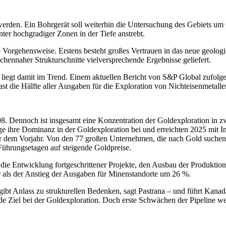
 werden. Ein Bohrgerät soll weiterhin die Untersuchung des Gebiets u
er hochgradiger Zonen in der Tiefe anstrebt.
 Vorgehensweise. Erstens besteht großes Vertrauen in das neue geolog
hennaher Strukturschnitte vielversprechende Ergebnisse geliefert.
egt damit im Trend. Einem aktuellen Bericht von S&P Global zufolge s
 die Hälfte aller Ausgaben für die Exploration von Nichteisenmetalle
8. Dennoch ist insgesamt eine Konzentration der Goldexploration in z
ge ihre Dominanz in der Goldexploration bei und erreichten 2025 mit 
 dem Vorjahr. Von den 77 großen Unternehmen, die nach Gold suchen,
 Führungsetagen auf steigende Goldpreise.
auf die Entwicklung fortgeschrittener Projekte, den Ausbau der Produkt
 als der Anstieg der Ausgaben für Minenstandorte um 26 %.
 gibt Anlass zu strukturellen Bedenken, sagt Pastrana – und führt Kan
 Ziel bei der Goldexploration. Doch erste Schwächen der Pipeline wer