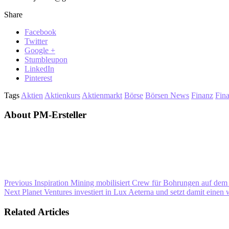
Share
Facebook
Twitter
Google +
Stumbleupon
LinkedIn
Pinterest
Tags
Aktien
Aktienkurs
Aktienmarkt
Börse
Börsen News
Finanz
Fin
About PM-Ersteller
Previous
Inspiration Mining mobilisiert Crew für Bohrungen auf de
Next
Planet Ventures investiert in Lux Aeterna und setzt damit einen 
Related Articles