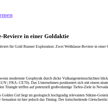
hemen
-Reviere in einer Goldaktie
iviert
für Gold Runner Exploration: Zwei Weltklasse-Reviere in einer 
enn modernste Geophysik durch dicke Vulkangesteinsschichten blickt, 
N | FRA: CE70). Das Unternehmen positioniert sich mit einem strateg
 Triangle treffen auf potenziell großvolumige Tiefen-Ziele in Nevada
Golden Girl liegt im geologisch hochgradig relevanten Stikine-Gestei
Sensation ist hier jedoch das Timing: Der fortschreitende Gletscherrüc