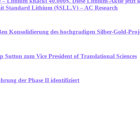
e – Lithium knackt 40.000$. Diese Lithium-Aktie jetz
it Standard Lithium ($SLL.V) – AC Research
en Konsolidierung des hochgradigen Silber-Gold-Proje
 Sutton zum Vice President of Translational Sciences
hrung der Phase II identifiziert