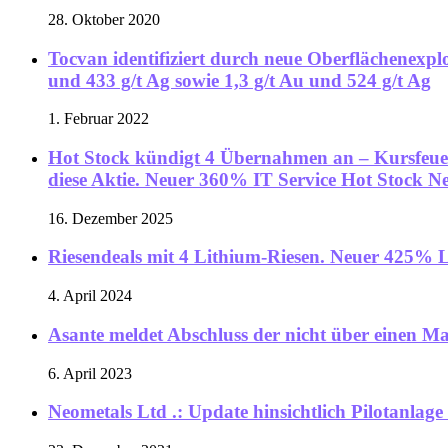
28. Oktober 2020
Tocvan identifiziert durch neue Oberflächenexpl
und 433 g/t Ag sowie 1,3 g/t Au und 524 g/t Ag
1. Februar 2022
Hot Stock kündigt 4 Übernahmen an – Kursfeuerw
diese Aktie. Neuer 360% IT Service Hot Stock N
16. Dezember 2025
Riesendeals mit 4 Lithium-Riesen. Neuer 425% L
4. April 2024
Asante meldet Abschluss der nicht über einen Ma
6. April 2023
Neometals Ltd .: Update hinsichtlich Pilotanl