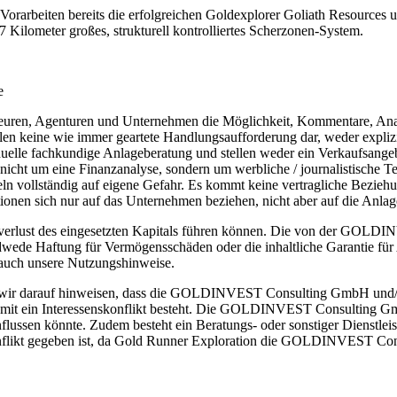
orarbeiten bereits die erfolgreichen Goldexplorer Goliath Resources 
 7 Kilometer großes, strukturell kontrolliertes Scherzonen-System.
e
ren, Agenturen und Unternehmen die Möglichkeit, Kommentare, Ana
ellen keine wie immer geartete Handlungsaufforderung dar, weder expliz
viduelle fachkundige Anlageberatung und stellen weder ein Verkaufsang
 nicht um eine Finanzanalyse, sondern um werbliche / journalistische T
deln vollständig auf eigene Gefahr. Es kommt keine vertragliche B
ionen sich nur auf das Unternehmen beziehen, nicht aber auf die Anlag
alverlust des eingesetzten Kapitals führen können. Die von der GOLD
wede Haftung für Vermögensschäden oder die inhaltliche Garantie für A
 auch unsere Nutzungshinweise.
wir darauf hinweisen, dass die GOLDINVEST Consulting GmbH und/o
mit ein Interessenskonflikt besteht. Die GOLDINVEST Consulting Gmb
flussen könnte. Zudem besteht ein Beratungs- oder sonstiger Dienstle
kt gegeben ist, da Gold Runner Exploration die GOLDINVEST Consulti