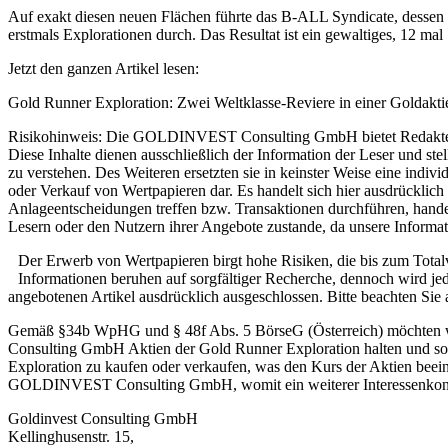
Auf exakt diesen neuen Flächen führte das B-ALL Syndicate, dessen V
erstmals Explorationen durch. Das Resultat ist ein gewaltiges, 12 mal
Jetzt den ganzen Artikel lesen:
Gold Runner Exploration: Zwei Weltklasse-Reviere in einer Goldakti
Risikohinweis: Die GOLDINVEST Consulting GmbH bietet Redakteu
Diese Inhalte dienen ausschließlich der Information der Leser und st
zu verstehen. Des Weiteren ersetzten sie in keinster Weise eine indi
oder Verkauf von Wertpapieren dar. Es handelt sich hier ausdrücklich
Anlageentscheidungen treffen bzw. Transaktionen durchführen, han
Lesern oder den Nutzern ihrer Angebote zustande, da unsere Informat
Der Erwerb von Wertpapieren birgt hohe Risiken, die bis zum Tot
Informationen beruhen auf sorgfältiger Recherche, dennoch wird jed
angebotenen Artikel ausdrücklich ausgeschlossen. Bitte beachten Sie
Gemäß §34b WpHG und § 48f Abs. 5 BörseG (Österreich) möchten 
Consulting GmbH Aktien der Gold Runner Exploration halten und so
Exploration zu kaufen oder verkaufen, was den Kurs der Aktien beein
GOLDINVEST Consulting GmbH, womit ein weiterer Interessenkonfli
Goldinvest Consulting GmbH
Kellinghusenstr. 15,