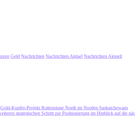
anzen
Geld
Nachrichten
Nachrichten Aktuel
Nachrichten Aktuell
m Gold-Kupfer-Projekt Rottenstone North im Norden Saskatchewans
weiteren strategischen Schritt zur Positionierung im Hinblick auf die n