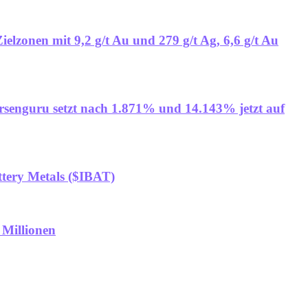
elzonen mit 9,2 g/t Au und 279 g/t Ag, 6,6 g/t Au
rsenguru setzt nach 1.871% und 14.143% jetzt auf
ttery Metals ($IBAT)
 Millionen