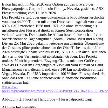
Evion hat sich im Mai 2026 eine Option auf den Erwerb des
Flussspatprojekts Carp in Lincoln County, Nevada, gesichert. ASX-
Pressemitteilung vom 12. Mai 2026
Das Projekt verfügt über eine dokumentierte Produktionsgeschichte
von etwa 44.900 Tonnen mit einem Durchschnittsgehalt von etwa
69 % CaF2 zwischen 1958 und 1971, die ohne Veredelung als
metallurgischer Flussspat direkt an Kaiser Steel Corporation
verkauft wurden. Der historische Abbau beschränkte sich auf vier
oberflächennahe Tagebaugruben (South, Central, West und North).
Die am 25. Mai 2026 bekannt gegebene unabhängige Überprüfung
der Gesteinssplitterprobenahmen an der Oberfläche aus dem Jahr
2024 bestätigte Gehalte von bis zu 88,15 % CaF2 in allen Bereichen
der vier in der Vergangenheit abgebauten Gruben. Das Projekt
umfasst 59 nicht patentierte Erzgang-Claims mit einer Größe von
etwa 493 Hektar im Bergbaugebiet Viola auf vom Bureau of Land
Management verwaltetem Land, etwa 140 km nordöstlich von Las
Vegas, Nevada. Die USA importieren 100 % ihres Flussspatbedarfs,
ohne dass seit 1990 eine nennenswerte inländische Produktion
stattgefunden hat.
www.irw-
press.at/prcom/images/messages/2026/84909/EVG_062926_DEPRco
Abbildung 2: Fluorit in Handprobe – Flussspatprojekt Carp
Aktuelle Feldaktivitäten