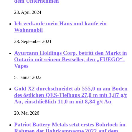
dem Unternehmen
23. April 2024
Ich verkaufe mein Haus und kaufe ein
Wohnmobil
28. September 2021
Ayurcann Holdings Corp. betritt den Markt in
Ontario mit seinem Bestseller, den „FUEGO“-
Vapes
5. Januar 2022
Gold X2 durchschneidet ab 555,0 m am Boden
des östlichen QES-Tiefbaus 27,0 m mit 3,87 g/t
Au, einschließlich 11,0 m mit 8,84 g/t Au
20. Mai 2026
Patriot Battery Metals setzt erstes Bohrloch im
Rahmen der Bohrkampagne 2022 auf dem