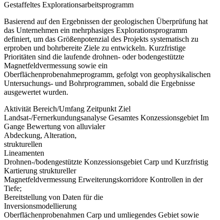
Gestaffeltes Explorationsarbeitsprogramm
Basierend auf den Ergebnissen der geologischen Überprüfung hat
das Unternehmen ein mehrphasiges Explorationsprogramm
definiert, um das Größenpotenzial des Projekts systematisch zu
erproben und bohrbereite Ziele zu entwickeln. Kurzfristige
Prioritäten sind die laufende drohnen- oder bodengestützte
Magnetfeldvermessung sowie ein
Oberflächenprobenahmeprogramm, gefolgt von geophysikalischen
Untersuchungs- und Bohrprogrammen, sobald die Ergebnisse
ausgewertet wurden.
Aktivität Bereich/Umfang Zeitpunkt Ziel
Landsat-/Fernerkundungsanalyse Gesamtes Konzessionsgebiet Im
Gange Bewertung von alluvialer
Abdeckung, Alteration,
strukturellen
Lineamenten
Drohnen-/bodengestützte Konzessionsgebiet Carp und Kurzfristig
Kartierung struktureller
Magnetfeldvermessung Erweiterungskorridore Kontrollen in der
Tiefe;
Bereitstellung von Daten für die
Inversionsmodellierung
Oberflächenprobenahmen Carp und umliegendes Gebiet sowie