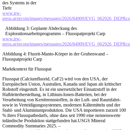
des Systems in der
Tiefe
www.irw-
press.at/prcom/images/messages/2026/84909/EVG_062926_DEPRc
Abbildung 3: Geplante Abdeckung des
Explorationsarbeitsprogramms – Flussspatprojekt Carp
www.irw-
press.at/prcom/images/messages/2026/84909/EVG_062926_DEPRco
Abbildung 4: Fluorit-Manto-Körper in der Grubenwand –
Flussspatprojekt Carp
Marktkontext für Flussspat
Flussspat (Calciumfluorid, CaF2) wird von den USA, der
Europäischen Union, Australien, Kanada und Japan als kritischer
Rohstoff eingestuft. Es ist ein unersetzlicher Einsatzstoff in der
Halbleiterherstellung, in Lithium-Ionen-Batterien, bei der
Verarbeitung von Kernbrennstoffen, in der Luft- und Raumfahrt-
sowie in Verteidigungssystemen, modernen Kältemitteln und der
Stahl- und Aluminiumproduktion. Die USA importieren zurzeit 100
% ihres Flussspatbedarfs, ohne dass seit 1990 eine nennenswerte
inländische Produktion stattgefunden hat.USGS Mineral
Commodity Summaries 2025. –