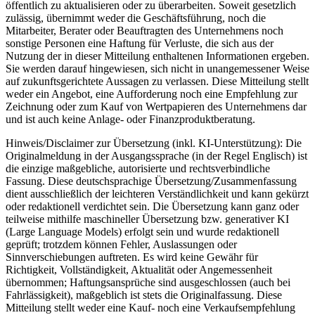
öffentlich zu aktualisieren oder zu überarbeiten. Soweit gesetzlich
zulässig, übernimmt weder die Geschäftsführung, noch die
Mitarbeiter, Berater oder Beauftragten des Unternehmens noch
sonstige Personen eine Haftung für Verluste, die sich aus der
Nutzung der in dieser Mitteilung enthaltenen Informationen ergeben.
Sie werden darauf hingewiesen, sich nicht in unangemessener Weise
auf zukunftsgerichtete Aussagen zu verlassen. Diese Mitteilung stellt
weder ein Angebot, eine Aufforderung noch eine Empfehlung zur
Zeichnung oder zum Kauf von Wertpapieren des Unternehmens dar
und ist auch keine Anlage- oder Finanzproduktberatung.
Hinweis/Disclaimer zur Übersetzung (inkl. KI-Unterstützung): Die
Originalmeldung in der Ausgangssprache (in der Regel Englisch) ist
die einzige maßgebliche, autorisierte und rechtsverbindliche
Fassung. Diese deutschsprachige Übersetzung/Zusammenfassung
dient ausschließlich der leichteren Verständlichkeit und kann gekürzt
oder redaktionell verdichtet sein. Die Übersetzung kann ganz oder
teilweise mithilfe maschineller Übersetzung bzw. generativer KI
(Large Language Models) erfolgt sein und wurde redaktionell
geprüft; trotzdem können Fehler, Auslassungen oder
Sinnverschiebungen auftreten. Es wird keine Gewähr für
Richtigkeit, Vollständigkeit, Aktualität oder Angemessenheit
übernommen; Haftungsansprüche sind ausgeschlossen (auch bei
Fahrlässigkeit), maßgeblich ist stets die Originalfassung. Diese
Mitteilung stellt weder eine Kauf- noch eine Verkaufsempfehlung