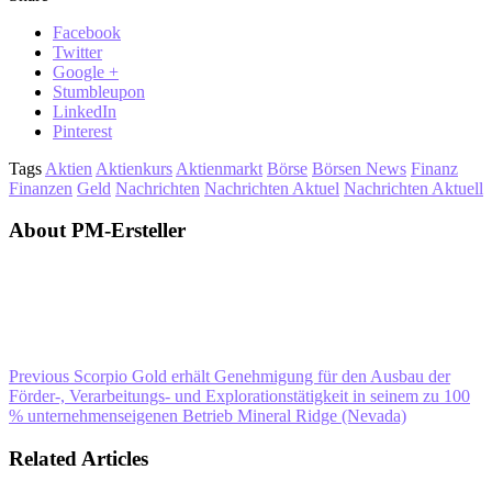
Facebook
Twitter
Google +
Stumbleupon
LinkedIn
Pinterest
Tags
Aktien
Aktienkurs
Aktienmarkt
Börse
Börsen News
Finanz
Finanzen
Geld
Nachrichten
Nachrichten Aktuel
Nachrichten Aktuell
About PM-Ersteller
Previous
Scorpio Gold erhält Genehmigung für den Ausbau der
Förder-, Verarbeitungs- und Explorationstätigkeit in seinem zu 100
% unternehmenseigenen Betrieb Mineral Ridge (Nevada)
Related Articles