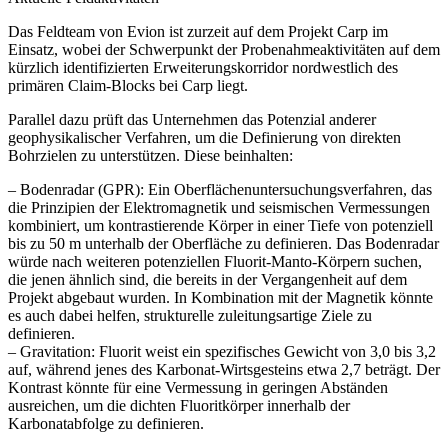
Das Feldteam von Evion ist zurzeit auf dem Projekt Carp im
Einsatz, wobei der Schwerpunkt der Probenahmeaktivitäten auf dem
kürzlich identifizierten Erweiterungskorridor nordwestlich des
primären Claim-Blocks bei Carp liegt.
Parallel dazu prüft das Unternehmen das Potenzial anderer
geophysikalischer Verfahren, um die Definierung von direkten
Bohrzielen zu unterstützen. Diese beinhalten:
– Bodenradar (GPR): Ein Oberflächenuntersuchungsverfahren, das
die Prinzipien der Elektromagnetik und seismischen Vermessungen
kombiniert, um kontrastierende Körper in einer Tiefe von potenziell
bis zu 50 m unterhalb der Oberfläche zu definieren. Das Bodenradar
würde nach weiteren potenziellen Fluorit-Manto-Körpern suchen,
die jenen ähnlich sind, die bereits in der Vergangenheit auf dem
Projekt abgebaut wurden. In Kombination mit der Magnetik könnte
es auch dabei helfen, strukturelle zuleitungsartige Ziele zu
definieren.
– Gravitation: Fluorit weist ein spezifisches Gewicht von 3,0 bis 3,2
auf, während jenes des Karbonat-Wirtsgesteins etwa 2,7 beträgt. Der
Kontrast könnte für eine Vermessung in geringen Abständen
ausreichen, um die dichten Fluoritkörper innerhalb der
Karbonatabfolge zu definieren.