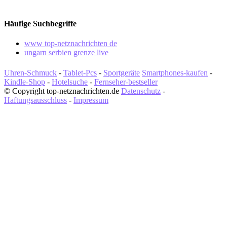
Häufige Suchbegriffe
www top-netznachrichten de
ungarn serbien grenze live
Uhren-Schmuck
-
Tablet-Pcs
-
Sportgeräte
Smartphones-kaufen
-
Kindle-Shop
-
Hotelsuche
-
Fernseher-bestseller
© Copyright top-netznachrichten.de
Datenschutz
-
Haftungsausschluss
-
Impressum