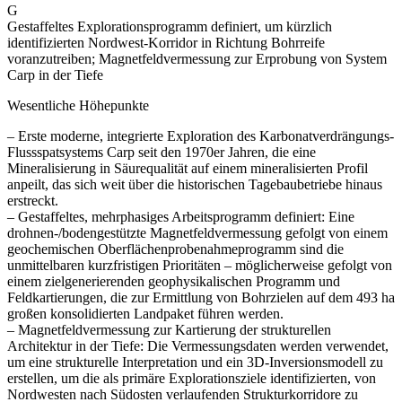
G
Gestaffeltes Explorationsprogramm definiert, um kürzlich
identifizierten Nordwest-Korridor in Richtung Bohrreife
voranzutreiben; Magnetfeldvermessung zur Erprobung von System
Carp in der Tiefe
Wesentliche Höhepunkte
– Erste moderne, integrierte Exploration des Karbonatverdrängungs-
Flussspatsystems Carp seit den 1970er Jahren, die eine
Mineralisierung in Säurequalität auf einem mineralisierten Profil
anpeilt, das sich weit über die historischen Tagebaubetriebe hinaus
erstreckt.
– Gestaffeltes, mehrphasiges Arbeitsprogramm definiert: Eine
drohnen-/bodengestützte Magnetfeldvermessung gefolgt von einem
geochemischen Oberflächenprobenahmeprogramm sind die
unmittelbaren kurzfristigen Prioritäten – möglicherweise gefolgt von
einem zielgenerierenden geophysikalischen Programm und
Feldkartierungen, die zur Ermittlung von Bohrzielen auf dem 493 ha
großen konsolidierten Landpaket führen werden.
– Magnetfeldvermessung zur Kartierung der strukturellen
Architektur in der Tiefe: Die Vermessungsdaten werden verwendet,
um eine strukturelle Interpretation und ein 3D-Inversionsmodell zu
erstellen, um die als primäre Explorationsziele identifizierten, von
Nordwesten nach Südosten verlaufenden Strukturkorridore zu