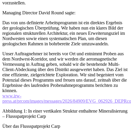
vorzustellen.
Managing Director David Round sagte:
Das von uns definierte Arbeitsprogramm ist ein direktes Ergebnis
der geologischen Überprüfung. Wir haben nun ein klares Bild der
regionalen strukturellen Architektur, ein neues Erweiterungsziel im
Nordwesten sowie einen systematischen Plan, um diesen
geologischen Rahmen in bohrbereite Ziele umzuwandeln.
Unser Auftragnehmer ist bereits vor Ort und entnimmt Proben aus
dem Nordwest-Korridor, und wir werden die aeromagnetische
Vermessung in Auftrag geben, sobald wir die bestehende Multi-
Client-Abdeckung über den Distrikt ausgewertet haben. Das Ziel ist
eine effiziente, zielgerichtete Exploration. Wir sind begeistert vom
Potenzial dieses Programms und freuen uns darauf, zeitnah über die
Ergebnisse des laufenden Probenahmeprogramms berichten zu
können.
www.irw-
press.at/prcom/images/messages/2026/84909/EVG_062926_DEPRco
Abbildung 1: In einer vertikalen Struktur enthaltene Mineralisierung
– Flussspatprojekt Carp
Über das Flussspatprojekt Carp