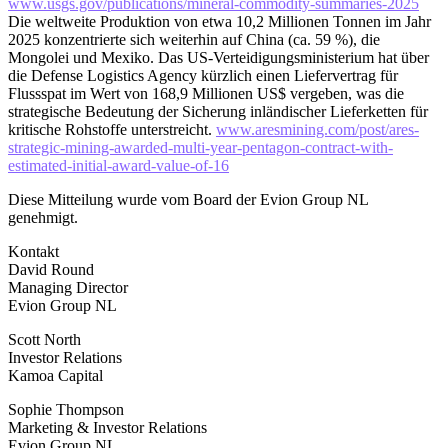
www.usgs.gov/publications/mineral-commodity-summaries-2025
Die weltweite Produktion von etwa 10,2 Millionen Tonnen im Jahr
2025 konzentrierte sich weiterhin auf China (ca. 59 %), die
Mongolei und Mexiko. Das US-Verteidigungsministerium hat über
die Defense Logistics Agency kürzlich einen Liefervertrag für
Flussspat im Wert von 168,9 Millionen US$ vergeben, was die
strategische Bedeutung der Sicherung inländischer Lieferketten für
kritische Rohstoffe unterstreicht.
www.aresmining.com/post/ares-
strategic-mining-awarded-multi-year-pentagon-contract-with-
estimated-initial-award-value-of-16
Diese Mitteilung wurde vom Board der Evion Group NL
genehmigt.
Kontakt
David Round
Managing Director
Evion Group NL
Scott North
Investor Relations
Kamoa Capital
Sophie Thompson
Marketing & Investor Relations
Evion Group NL