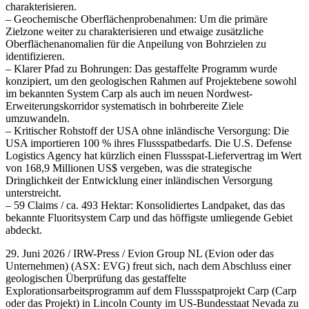
charakterisieren.
– Geochemische Oberflächenprobenahmen: Um die primäre
Zielzone weiter zu charakterisieren und etwaige zusätzliche
Oberflächenanomalien für die Anpeilung von Bohrzielen zu
identifizieren.
– Klarer Pfad zu Bohrungen: Das gestaffelte Programm wurde
konzipiert, um den geologischen Rahmen auf Projektebene sowohl
im bekannten System Carp als auch im neuen Nordwest-
Erweiterungskorridor systematisch in bohrbereite Ziele
umzuwandeln.
– Kritischer Rohstoff der USA ohne inländische Versorgung: Die
USA importieren 100 % ihres Flussspatbedarfs. Die U.S. Defense
Logistics Agency hat kürzlich einen Flussspat-Liefervertrag im Wert
von 168,9 Millionen US$ vergeben, was die strategische
Dringlichkeit der Entwicklung einer inländischen Versorgung
unterstreicht.
– 59 Claims / ca. 493 Hektar: Konsolidiertes Landpaket, das das
bekannte Fluoritsystem Carp und das höffigste umliegende Gebiet
abdeckt.
29. Juni 2026 / IRW-Press / Evion Group NL (Evion oder das
Unternehmen) (ASX: EVG) freut sich, nach dem Abschluss einer
geologischen Überprüfung das gestaffelte
Explorationsarbeitsprogramm auf dem Flussspatprojekt Carp (Carp
oder das Projekt) in Lincoln County im US-Bundesstaat Nevada zu