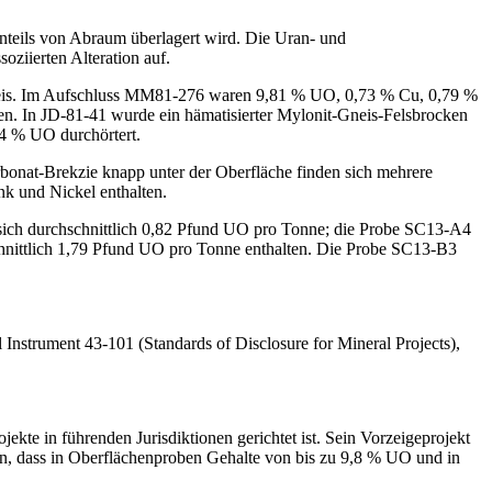
nteils von Abraum überlagert wird. Die Uran- und
oziierten Alteration auf.
eis. Im Aufschluss MM81-276 waren 9,81 % UO, 0,73 % Cu, 0,79 %
In JD-81-41 wurde ein hämatisierter Mylonit-Gneis-Felsbrocken
24 % UO durchörtert.
bonat-Brekzie knapp unter der Oberfläche finden sich mehrere
nk und Nickel enthalten.
sich durchschnittlich 0,82 Pfund UO pro Tonne; die Probe SC13-A4
schnittlich 1,79 Pfund UO pro Tonne enthalten. Die Probe SC13-B3
Instrument 43-101 (Standards of Disclosure for Mineral Projects),
te in führenden Jurisdiktionen gerichtet ist. Sein Vorzeigeprojekt
ten, dass in Oberflächenproben Gehalte von bis zu 9,8 % UO und in