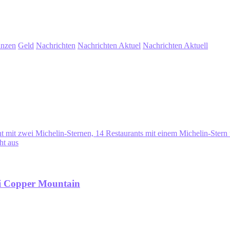
anzen
Geld
Nachrichten
Nachrichten Aktuel
Nachrichten Aktuell
nt mit zwei Michelin-Sternen, 14 Restaurants mit einem Michelin-Ster
ht aus
ei Copper Mountain