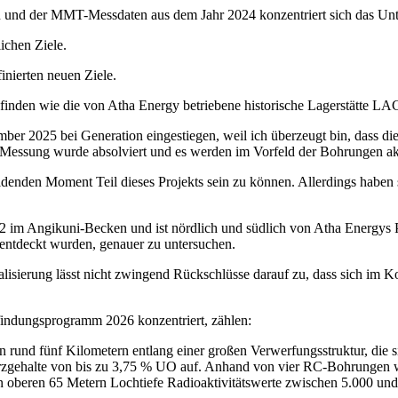
n und der MMT-Messdaten aus dem Jahr 2024 konzentriert sich das Unte
ichen Ziele.
nierten neuen Ziele.
befinden wie die von Atha Energy betriebene historische Lagerstätte LA
er 2025 bei Generation eingestiegen, weil ich überzeugt bin, dass d
essung wurde absolviert und es werden im Vorfeld der Bohrungen aktu
enden Moment Teil dieses Projekts sein zu können. Allerdings haben si
2 im Angikuni-Becken und ist nördlich und südlich von Atha Energys 
entdeckt wurden, genauer zu untersuchen.
sierung lässt nicht zwingend Rückschlüsse darauf zu, dass sich im Ko
lfindungsprogramm 2026 konzentriert, zählen:
rund fünf Kilometern entlang einer großen Verwerfungsstruktur, die s
r Erzgehalte von bis zu 3,75 % UO auf. Anhand von vier RC-Bohrunge
 oberen 65 Metern Lochtiefe Radioaktivitätswerte zwischen 5.000 und