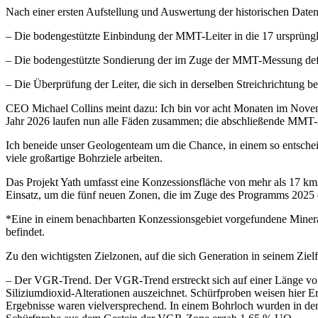
Nach einer ersten Aufstellung und Auswertung der historischen Date
– Die bodengestützte Einbindung der MMT-Leiter in die 17 ursprüngl
– Die bodengestützte Sondierung der im Zuge der MMT-Messung defi
– Die Überprüfung der Leiter, die sich in derselben Streichrichtung 
CEO Michael Collins meint dazu: Ich bin vor acht Monaten im Novemb
Jahr 2026 laufen nun alle Fäden zusammen; die abschließende MMT-M
Ich beneide unser Geologenteam um die Chance, in einem so entscheid
viele großartige Bohrziele arbeiten.
Das Projekt Yath umfasst eine Konzessionsfläche von mehr als 17 km
Einsatz, um die fünf neuen Zonen, die im Zuge des Programms 2025 
*Eine in einem benachbarten Konzessionsgebiet vorgefundene Minerali
befindet.
Zu den wichtigsten Zielzonen, auf die sich Generation in seinem Zie
– Der VGR-Trend. Der VGR-Trend erstreckt sich auf einer Länge von 
Siliziumdioxid-Alterationen auszeichnet. Schürfproben weisen hie
Ergebnisse waren vielversprechend. In einem Bohrloch wurden in den