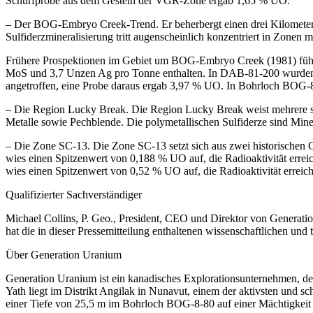
Schürfprobe aus dem Gestein der VGR-Zone ergab 1,65 % UO.
– Der BOG-Embryo Creek-Trend. Er beherbergt einen drei Kilometer l
Sulfiderzmineralisierung tritt augenscheinlich konzentriert in Zonen 
Frühere Prospektionen im Gebiet um BOG-Embryo Creek (1981) füh
MoS und 3,7 Unzen Ag pro Tonne enthalten. In DAB-81-200 wurden
angetroffen, eine Probe daraus ergab 3,97 % UO. In Bohrloch BOG-8
– Die Region Lucky Break. Die Region Lucky Break weist mehrere st
Metalle sowie Pechblende. Die polymetallischen Sulfiderze sind Miner
– Die Zone SC-13. Die Zone SC-13 setzt sich aus zwei historischen
wies einen Spitzenwert von 0,188 % UO auf, die Radioaktivität erre
wies einen Spitzenwert von 0,52 % UO auf, die Radioaktivität erreich
Qualifizierter Sachverständiger
Michael Collins, P. Geo., President, CEO und Direktor von Generation
hat die in dieser Pressemitteilung enthaltenen wissenschaftlichen un
Über Generation Uranium
Generation Uranium ist ein kanadisches Explorationsunternehmen, des
Yath liegt im Distrikt Angilak in Nunavut, einem der aktivsten und s
einer Tiefe von 25,5 m im Bohrloch BOG-8-80 auf einer Mächtigkeit 