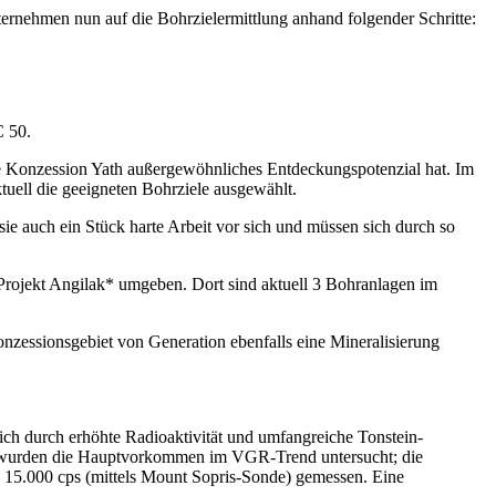
rnehmen nun auf die Bohrzielermittlung anhand folgender Schritte:
C 50.
ie Konzession Yath außergewöhnliches Entdeckungspotenzial hat. Im
ell die geeigneten Bohrziele ausgewählt.
e auch ein Stück harte Arbeit vor sich und müssen sich durch so
Projekt Angilak* umgeben. Dort sind aktuell 3 Bohranlagen im
nzessionsgebiet von Generation ebenfalls eine Mineralisierung
ich durch erhöhte Radioaktivität und umfangreiche Tonstein-
n wurden die Hauptvorkommen im VGR-Trend untersucht; die
 15.000 cps (mittels Mount Sopris-Sonde) gemessen. Eine