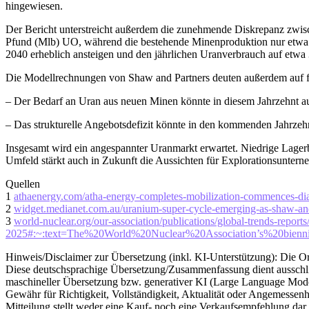
hingewiesen.
Der Bericht unterstreicht außerdem die zunehmende Diskrepanz zwisc
Pfund (Mlb) UO, während die bestehende Minenproduktion nur etwa 15
2040 erheblich ansteigen und den jährlichen Uranverbrauch auf etwa
Die Modellrechnungen von Shaw and Partners deuten außerdem auf f
– Der Bedarf an Uran aus neuen Minen könnte in diesem Jahrzehnt a
– Das strukturelle Angebotsdefizit könnte in den kommenden Jahrzeh
Insgesamt wird ein angespannter Uranmarkt erwartet. Niedrige Lagerb
Umfeld stärkt auch in Zukunft die Aussichten für Explorationsuntern
Quellen
1
athaenergy.com/atha-energy-completes-mobilization-commences-diamo
2
widget.medianet.com.au/uranium-super-cycle-emerging-as-shaw-and
3
world-nuclear.org/our-association/publications/global-trends-reports
2025#:~:text=The%20World%20Nuclear%20Association’s%20bienn
Hinweis/Disclaimer zur Übersetzung (inkl. KI-Unterstützung): Die Ori
Diese deutschsprachige Übersetzung/Zusammenfassung dient ausschließl
maschineller Übersetzung bzw. generativer KI (Large Language Models
Gewähr für Richtigkeit, Vollständigkeit, Aktualität oder Angemessenh
Mitteilung stellt weder eine Kauf- noch eine Verkaufsempfehlung dar un