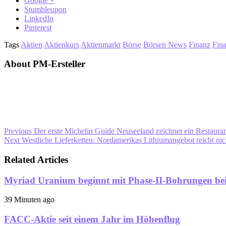
Google +
Stumbleupon
LinkedIn
Pinterest
Tags
Aktien
Aktienkurs
Aktienmarkt
Börse
Börsen News
Finanz
Fin
About PM-Ersteller
Previous
Der erste Michelin Guide Neuseeland zeichnet ein Restaura
Next
Westliche Lieferketten: Nordamerikas Lithiumangebot reicht nic
Related Articles
Myriad Uranium beginnt mit Phase-II-Bohrungen b
39 Minuten ago
FACC-Aktie seit einem Jahr im Höhenflug