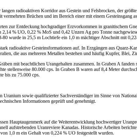
angen radioaktiven Korridor aus Gestein und Felsbrocken, der größte
mit vermehrten Brüchen und im Bereich einer mit einem Gesteinsgang ass
rten zur Entdeckung hochgradiger Erzvorkommen in granitischem Gn
 2,14 % UO, 0,22 % MoS und 0,42 Unzen Ag pro Tonne nachgewiesen. 
-80 wurde in 25,5 m Lochtiefe ein 1,0 m mächtiger Abschnitt mit 0,2
ark radioaktive Gesteinsformationen auf. In Erzgängen aus Quarz-Kar
alien, die aus mehreren Metallen bestehen und häufig Kupfer, Blei, Zi
 Gräben mit beachtlichen Urangehalten zusammen. In Graben A fanden 
ichte stellenweise 80.000 cps. In Graben B waren auf 8,4 Meter durch
te bis zu 75.000 cps.
 Uranium sowie qualifizierter Sachverständiger im Sinne von National 
d technischen Informationen geprüft und genehmigt.
sen Hauptaugenmerk auf die Weiterentwicklung hochwertiger Uranprojek
chnell aufstrebenden Uranreviere Kanadas. Historische Arbeiten berich
von 1,0 m ein Gehalt von 0,224 % UO festgestellt wurden.