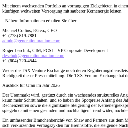
Mit einem wachsenden Portfolio an vorrangigen Zielgebieten in einem
künftigen weltweiten Versorgung mit sauberer Kernenergie leisten.
Nähere Informationen erhalten Sie über
Michael Collins, P.Geo., CEO
+1 (778) 819-7881
admin@generationuranium.com
Roger Leschuk, CIM, FCSI – VP Corporate Development
rleschuk@generationuranium.com
+1 (604) 720-4544
Weder die TSX Venture Exchange noch deren Regulierungsdienstleist
Richtigkeit dieser Pressemitteilung. Die TSX Venture Exchange hat 
Ausblick für Uran im Jahr 2026
Der Uranmarkt wird, gestützt durch ein wachsendes strukturelles Ang
kaum mehr Schritt halten, und so haben die Spotpreise Anfang des J
Rechenzentren sowie die signifikante Steigerung der Kernenergiekapazi
spiegeln damit einen gesunden und nachhaltigen Trend wider, nachd
Ein umfassender Branchenbericht² von Shaw and Partners aus dem Mon
sich verkürzenden Vertragszyklen für Brennstoffe, die steigende Na