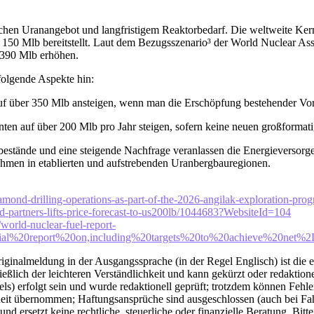
hen Uranangebot und langfristigem Reaktorbedarf. Die weltweite Kerne
0 Mlb bereitstellt. Laut dem Bezugsszenario³ der World Nuclear Asso
 390 Mlb erhöhen.
olgende Aspekte hin:
uf über 350 Mlb ansteigen, wenn man die Erschöpfung bestehender Vo
nten auf über 200 Mlb pro Jahr steigen, sofern keine neuen großforma
estände und eine steigende Nachfrage veranlassen die Energieversorger
ehmen in etablierten und aufstrebenden Uranbergbauregionen.
nd-drilling-operations-as-part-of-the-2026-angilak-exploration-progra
-partners-lifts-price-forecast-to-us200lb/1044683?WebsiteId=104
/world-nuclear-fuel-report-
ial%20report%20on,including%20targets%20to%20achieve%20net%
ginalmeldung in der Ausgangssprache (in der Regel Englisch) ist die e
ich der leichteren Verständlichkeit und kann gekürzt oder redaktionel
) erfolgt sein und wurde redaktionell geprüft; trotzdem können Fehle
eit übernommen; Haftungsansprüche sind ausgeschlossen (auch bei Fahrl
d ersetzt keine rechtliche, steuerliche oder finanzielle Beratung. Bitt