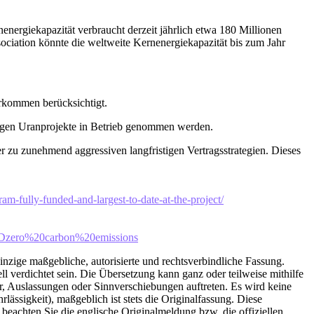
nergiekapazität verbraucht derzeit jährlich etwa 180 Millionen
ciation könnte die weltweite Kernenergiekapazität bis zum Jahr
rkommen berücksichtigt.
tigen Uranprojekte in Betrieb genommen werden.
 zu zunehmend aggressiven langfristigen Vertragsstrategien. Dieses
m-fully-funded-and-largest-to-date-at-the-project/
2Dzero%20carbon%20emissions
inzige maßgebliche, autorisierte und rechtsverbindliche Fassung.
l verdichtet sein. Die Übersetzung kann ganz oder teilweise mithilfe
r, Auslassungen oder Sinnverschiebungen auftreten. Es wird keine
ässigkeit), maßgeblich ist stets die Originalfassung. Diese
e beachten Sie die englische Originalmeldung bzw. die offiziellen