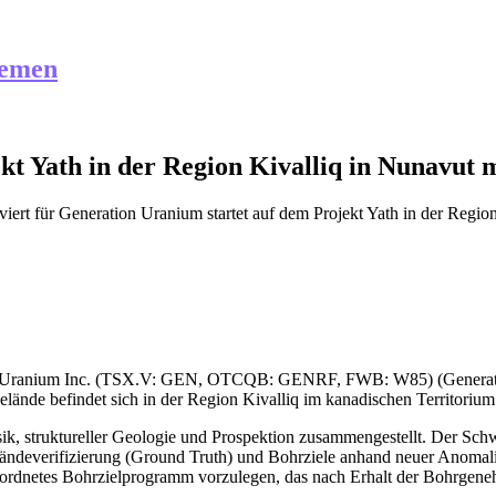
hemen
ekt Yath in der Region Kivalliq in Nunavu
iert
für Generation Uranium startet auf dem Projekt Yath in der Reg
ion Uranium Inc. (TSX.V: GEN, OTCQB: GENRF, FWB: W85) (Generation 
lände befindet sich in der Region Kivalliq im kanadischen Territoriu
, struktureller Geologie und Prospektion zusammengestellt. Der Schw
eländeverifizierung (Ground Truth) und Bohrziele anhand neuer Anomal
geordnetes Bohrzielprogramm vorzulegen, das nach Erhalt der Bohrgen