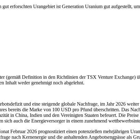
 gut erforschten Urangebiet ist Generation Uranium gut aufgestellt, 
er (gemäß Definition in den Richtlinien der TSX Venture Exchange) 
den Inhalt weder genehmigt noch abgelehnt.
ebotsdefizit und eine steigende globale Nachfrage, im Jahr 2026 weit
ahres bereits die Marke von 100 USD pro Pfund überschritten. Das Na
tät in China, Indien und den Vereinigten Staaten befeuert. Die Preise f
em sich auch die Energieversorger in einem zunehmend wettbewerbsin
at Februar 2026 prognostiziert einen potenziellen mehrjährigen Uranp
chfrage nach Kernenergie und die anhaltenden Angebotsengpässe als Gr