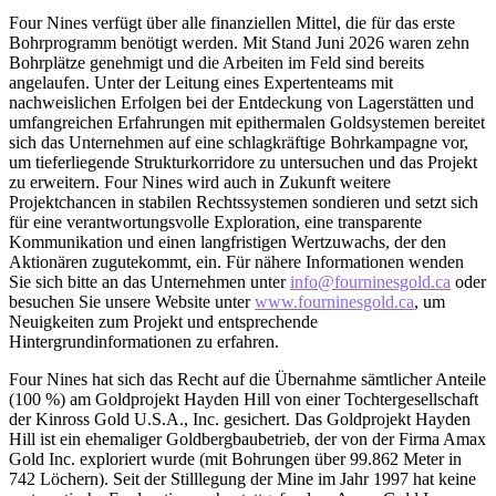
Four Nines verfügt über alle finanziellen Mittel, die für das erste
Bohrprogramm benötigt werden. Mit Stand Juni 2026 waren zehn
Bohrplätze genehmigt und die Arbeiten im Feld sind bereits
angelaufen. Unter der Leitung eines Expertenteams mit
nachweislichen Erfolgen bei der Entdeckung von Lagerstätten und
umfangreichen Erfahrungen mit epithermalen Goldsystemen bereitet
sich das Unternehmen auf eine schlagkräftige Bohrkampagne vor,
um tieferliegende Strukturkorridore zu untersuchen und das Projekt
zu erweitern. Four Nines wird auch in Zukunft weitere
Projektchancen in stabilen Rechtssystemen sondieren und setzt sich
für eine verantwortungsvolle Exploration, eine transparente
Kommunikation und einen langfristigen Wertzuwachs, der den
Aktionären zugutekommt, ein. Für nähere Informationen wenden
Sie sich bitte an das Unternehmen unter
info@fourninesgold.ca
oder
besuchen Sie unsere Website unter
www.fourninesgold.ca
, um
Neuigkeiten zum Projekt und entsprechende
Hintergrundinformationen zu erfahren.
Four Nines hat sich das Recht auf die Übernahme sämtlicher Anteile
(100 %) am Goldprojekt Hayden Hill von einer Tochtergesellschaft
der Kinross Gold U.S.A., Inc. gesichert. Das Goldprojekt Hayden
Hill ist ein ehemaliger Goldbergbaubetrieb, der von der Firma Amax
Gold Inc. exploriert wurde (mit Bohrungen über 99.862 Meter in
742 Löchern). Seit der Stilllegung der Mine im Jahr 1997 hat keine