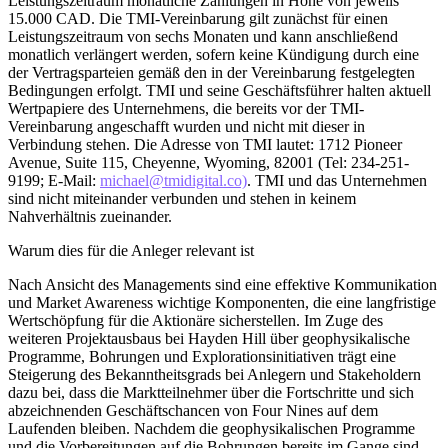
Leistungszeitraum monatliche Zahlungen in Höhe von jeweils
15.000 CAD. Die TMI-Vereinbarung gilt zunächst für einen
Leistungszeitraum von sechs Monaten und kann anschließend
monatlich verlängert werden, sofern keine Kündigung durch eine
der Vertragsparteien gemäß den in der Vereinbarung festgelegten
Bedingungen erfolgt. TMI und seine Geschäftsführer halten aktuell
Wertpapiere des Unternehmens, die bereits vor der TMI-
Vereinbarung angeschafft wurden und nicht mit dieser in
Verbindung stehen. Die Adresse von TMI lautet: 1712 Pioneer
Avenue, Suite 115, Cheyenne, Wyoming, 82001 (Tel: 234-251-
9199; E-Mail:
michael@tmidigital.co)
. TMI und das Unternehmen
sind nicht miteinander verbunden und stehen in keinem
Nahverhältnis zueinander.
Warum dies für die Anleger relevant ist
Nach Ansicht des Managements sind eine effektive Kommunikation
und Market Awareness wichtige Komponenten, die eine langfristige
Wertschöpfung für die Aktionäre sicherstellen. Im Zuge des
weiteren Projektausbaus bei Hayden Hill über geophysikalische
Programme, Bohrungen und Explorationsinitiativen trägt eine
Steigerung des Bekanntheitsgrads bei Anlegern und Stakeholdern
dazu bei, dass die Marktteilnehmer über die Fortschritte und sich
abzeichnenden Geschäftschancen von Four Nines auf dem
Laufenden bleiben. Nachdem die geophysikalischen Programme
und die Vorbereitungen auf die Bohrungen bereits im Gange sind