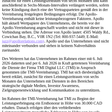
zunächst für einen Leistungszeitraum von sechs Monaten und kann
anschließend in Sechs-Monats-Intervallen verlängert werden, sofern
keine Kündigung durch eine der Vertragsparteien gemäß den in der
Vereinbarung festgelegten Bedingungen erfolgt. Die Apollo-
Vereinbarung enthält keine leistungsbezogenen Faktoren. Apollo
hält aktuell Wertpapiere des Unternehmens, die bereits vor der
Apollo-Vereinbarung angeschafft wurden und nicht mit dieser in
Verbindung stehen. Die Adresse von Apollo lautet: 4505 Waldy Rd.,
Cowichan Bay, B.C., V0R 1N2 (Tel: 800-937-5449; E-Mail:
jazz@apollorelations.com)
. Apollo und das Unternehmen sind nicht
miteinander verbunden und stehen in keinem Nahverhältnis
zueinander.
Des Weiteren hat das Unternehmen im Rahmen einer mit 6. Juli
2026 datierten und per 6. Juli 2026 in Kraft getretenen Vereinbarung
die Dienste der Firma TMI Digital LLC (TMI) in Anspruch
genommen (die TMI-Vereinbarung). TMI hat sich diesbezüglich
bereit erklärt, zunächst für einen Leistungszeitraum von sechs
Monaten das Unternehmen mit Diensten in den Bereichen
strategische digitale Medien, Investor Awareness,
Zielgruppenentwicklung und Kommunikation zu unterstützen.
Im Rahmen der TMI-Vereinbarung hat TMI zu Beginn der
Leistungserbringung ein Ersthonorar in Höhe von 30.000 CAD
erhalten. Danach erfolgen über den verbleibenden