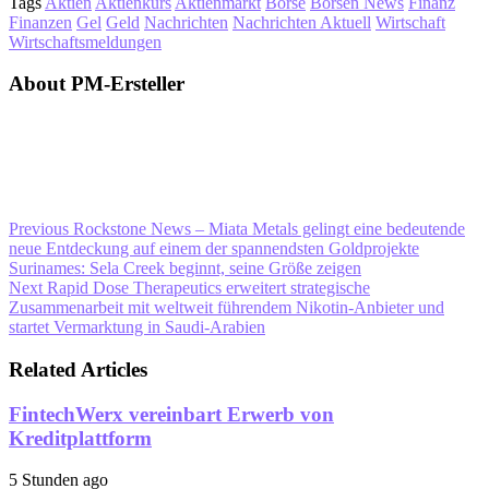
Tags
Aktien
Aktienkurs
Aktienmarkt
Börse
Börsen News
Finanz
Finanzen
Gel
Geld
Nachrichten
Nachrichten Aktuell
Wirtschaft
Wirtschaftsmeldungen
About PM-Ersteller
Previous
Rockstone News – Miata Metals gelingt eine bedeutende
neue Entdeckung auf einem der spannendsten Goldprojekte
Surinames: Sela Creek beginnt, seine Größe zeigen
Next
Rapid Dose Therapeutics erweitert strategische
Zusammenarbeit mit weltweit führendem Nikotin-Anbieter und
startet Vermarktung in Saudi-Arabien
Related Articles
FintechWerx vereinbart Erwerb von
Kreditplattform
5 Stunden ago