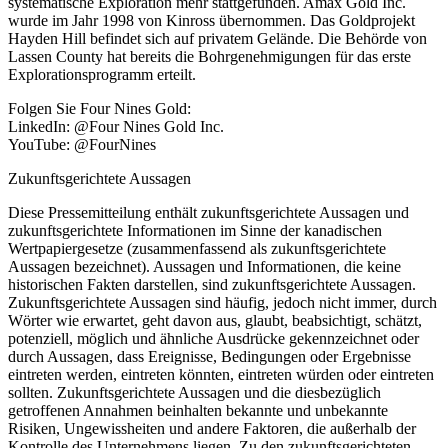
systematische Exploration mehr stattgefunden. Amax Gold Inc.
wurde im Jahr 1998 von Kinross übernommen. Das Goldprojekt
Hayden Hill befindet sich auf privatem Gelände. Die Behörde von
Lassen County hat bereits die Bohrgenehmigungen für das erste
Explorationsprogramm erteilt.
Folgen Sie Four Nines Gold:
LinkedIn: @Four Nines Gold Inc.
YouTube: @FourNines
Zukunftsgerichtete Aussagen
Diese Pressemitteilung enthält zukunftsgerichtete Aussagen und
zukunftsgerichtete Informationen im Sinne der kanadischen
Wertpapiergesetze (zusammenfassend als zukunftsgerichtete
Aussagen bezeichnet). Aussagen und Informationen, die keine
historischen Fakten darstellen, sind zukunftsgerichtete Aussagen.
Zukunftsgerichtete Aussagen sind häufig, jedoch nicht immer, durch
Wörter wie erwartet, geht davon aus, glaubt, beabsichtigt, schätzt,
potenziell, möglich und ähnliche Ausdrücke gekennzeichnet oder
durch Aussagen, dass Ereignisse, Bedingungen oder Ergebnisse
eintreten werden, eintreten könnten, eintreten würden oder eintreten
sollten. Zukunftsgerichtete Aussagen und die diesbezüglich
getroffenen Annahmen beinhalten bekannte und unbekannte
Risiken, Ungewissheiten und andere Faktoren, die außerhalb der
Kontrolle des Unternehmens liegen. Zu den zukunftsgerichteten