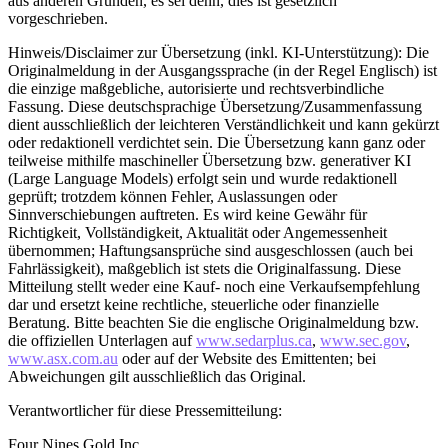
aus anderen Gründen, es sei denn, dies ist gesetzlich
vorgeschrieben.
Hinweis/Disclaimer zur Übersetzung (inkl. KI-Unterstützung): Die
Originalmeldung in der Ausgangssprache (in der Regel Englisch) ist
die einzige maßgebliche, autorisierte und rechtsverbindliche
Fassung. Diese deutschsprachige Übersetzung/Zusammenfassung
dient ausschließlich der leichteren Verständlichkeit und kann gekürzt
oder redaktionell verdichtet sein. Die Übersetzung kann ganz oder
teilweise mithilfe maschineller Übersetzung bzw. generativer KI
(Large Language Models) erfolgt sein und wurde redaktionell
geprüft; trotzdem können Fehler, Auslassungen oder
Sinnverschiebungen auftreten. Es wird keine Gewähr für
Richtigkeit, Vollständigkeit, Aktualität oder Angemessenheit
übernommen; Haftungsansprüche sind ausgeschlossen (auch bei
Fahrlässigkeit), maßgeblich ist stets die Originalfassung. Diese
Mitteilung stellt weder eine Kauf- noch eine Verkaufsempfehlung
dar und ersetzt keine rechtliche, steuerliche oder finanzielle
Beratung. Bitte beachten Sie die englische Originalmeldung bzw.
die offiziellen Unterlagen auf
www.sedarplus.ca
,
www.sec.gov
,
www.asx.com.au
oder auf der Website des Emittenten; bei
Abweichungen gilt ausschließlich das Original.
Verantwortlicher für diese Pressemitteilung:
Four Nines Gold Inc.