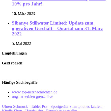
10% pro Jahr!
16. März 2023
Sibanye Stillwater Limited: Update zum
operativen Geschäft – Quartal zum 31. März
2022
5. Mai 2022
Empfehlungen
Geld sparen!
Häufige Suchbegriffe
www top-netznachrichten de
ungarn serbien grenze live
Uhren-Schmuck
-
Tablet-Pcs
-
Sportgeräte
Smartphones-kaufen
-
Kindle-Shop
-
Hotelsuche
-
Fernseher-bestseller