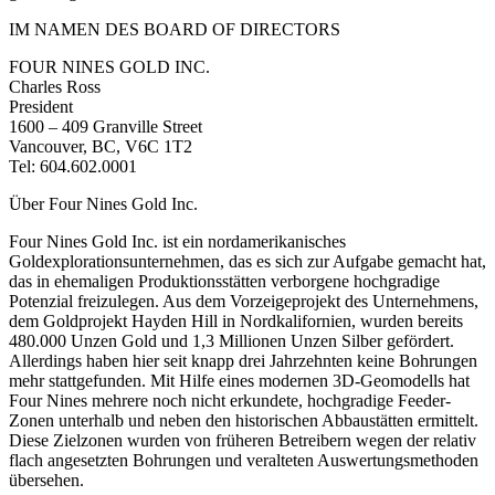
IM NAMEN DES BOARD OF DIRECTORS
FOUR NINES GOLD INC.
Charles Ross
President
1600 – 409 Granville Street
Vancouver, BC, V6C 1T2
Tel: 604.602.0001
Über Four Nines Gold Inc.
Four Nines Gold Inc. ist ein nordamerikanisches
Goldexplorationsunternehmen, das es sich zur Aufgabe gemacht hat,
das in ehemaligen Produktionsstätten verborgene hochgradige
Potenzial freizulegen. Aus dem Vorzeigeprojekt des Unternehmens,
dem Goldprojekt Hayden Hill in Nordkalifornien, wurden bereits
480.000 Unzen Gold und 1,3 Millionen Unzen Silber gefördert.
Allerdings haben hier seit knapp drei Jahrzehnten keine Bohrungen
mehr stattgefunden. Mit Hilfe eines modernen 3D-Geomodells hat
Four Nines mehrere noch nicht erkundete, hochgradige Feeder-
Zonen unterhalb und neben den historischen Abbaustätten ermittelt.
Diese Zielzonen wurden von früheren Betreibern wegen der relativ
flach angesetzten Bohrungen und veralteten Auswertungsmethoden
übersehen.