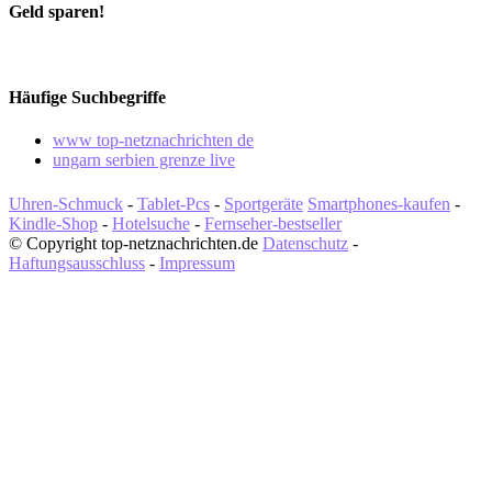
Geld sparen!
Häufige Suchbegriffe
www top-netznachrichten de
ungarn serbien grenze live
Uhren-Schmuck
-
Tablet-Pcs
-
Sportgeräte
Smartphones-kaufen
-
Kindle-Shop
-
Hotelsuche
-
Fernseher-bestseller
© Copyright top-netznachrichten.de
Datenschutz
-
Haftungsausschluss
-
Impressum