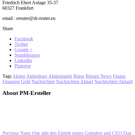
Friedrich Ebert Anlage 35-37
60327 Frankfurt
email : ereuter@dr-reuter.eu
Share
Facebook
Twitter
Google +
Stumbleupon
LinkedIn
Pinterest
Tags
Aktien
Aktienkurs
Aktienmarkt
Börse
Börsen News
Finanz
Finanzen
Geld
Nachrichten
Nachrichten Aktuel
Nachrichten Aktuell
About PM-Ersteller
Previous
Nano One gibt den Eintritt seines Gründers und CEO Dan