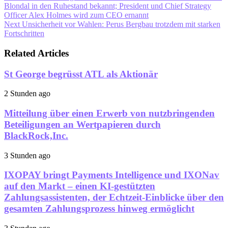
Blondal in den Ruhestand bekannt; President und Chief Strategy
Officer Alex Holmes wird zum CEO ernannt
Next
Unsicherheit vor Wahlen: Perus Bergbau trotzdem mit starken
Fortschritten
Related Articles
St George begrüsst ATL als Aktionär
2 Stunden ago
Mitteilung über einen Erwerb von nutzbringenden
Beteiligungen an Wertpapieren durch
BlackRock,Inc.
3 Stunden ago
IXOPAY bringt Payments Intelligence und IXONav
auf den Markt – einen KI-gestützten
Zahlungsassistenten, der Echtzeit-Einblicke über den
gesamten Zahlungsprozess hinweg ermöglicht