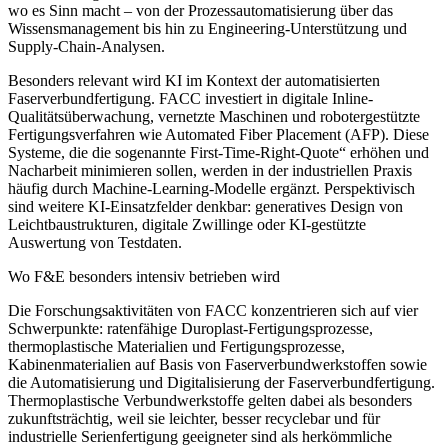
wo es Sinn macht – von der Prozessautomatisierung über das
Wissensmanagement bis hin zu Engineering-Unterstützung und
Supply-Chain-Analysen.
Besonders relevant wird KI im Kontext der automatisierten
Faserverbundfertigung. FACC investiert in digitale Inline-
Qualitätsüberwachung, vernetzte Maschinen und robotergestützte
Fertigungsverfahren wie Automated Fiber Placement (AFP). Diese
Systeme, die die sogenannte First-Time-Right-Quote“ erhöhen und
Nacharbeit minimieren sollen, werden in der industriellen Praxis
häufig durch Machine-Learning-Modelle ergänzt. Perspektivisch
sind weitere KI-Einsatzfelder denkbar: generatives Design von
Leichtbaustrukturen, digitale Zwillinge oder KI-gestützte
Auswertung von Testdaten.
Wo F&E besonders intensiv betrieben wird
Die Forschungsaktivitäten von FACC konzentrieren sich auf vier
Schwerpunkte: ratenfähige Duroplast-Fertigungsprozesse,
thermoplastische Materialien und Fertigungsprozesse,
Kabinenmaterialien auf Basis von Faserverbundwerkstoffen sowie
die Automatisierung und Digitalisierung der Faserverbundfertigung.
Thermoplastische Verbundwerkstoffe gelten dabei als besonders
zukunftsträchtig, weil sie leichter, besser recyclebar und für
industrielle Serienfertigung geeigneter sind als herkömmliche