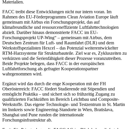
Materialien.
FACC treibt diese Entwicklungen nicht nur intern voran. Im
Rahmen des EU-Förderprogramms Clean Aviation Europe läuft
gemeinsam mit Airbus ein Forschungsprojekt, das auf
klimafreundliche und ressourceneffiziente Luftfahrttechnologien
abzielt. Darüber hinaus demonstrierte FACC im EU-
Forschungsprojekt UP-Wing“ – gemeinsam mit Airbus, dem
Deutschen Zentrum für Luft- und Raumfahrt (DLR) und dem
Werkstoffspezialisten Hexcel – das Potenzial weiterentwickelter
RTM-Harzsysteme für Strukturbauteile. Ziel war es, Zykluszeiten zu
verkürzen und die Serienfähigkeit dieser Prozesse voranzutreiben.
Beide Projekte belegen, dass FACC in der europäischen
Luftfahrtforschung als gefragter Kooperationspartner
wahrgenommen wird.
Ergänzt wird das durch die enge Kooperation mit der FH
Oberösterreich: FACC fördert Studierende mit Stipendien und
ermöglicht Praktika – und sichert sich so frühzeitig Zugang zu
qualifizierten Fachkräften im Bereich Leichtbau und Composite-
Werkstoffe. Das eigene Technologie- und Testzentrum in St. Martin
im Innkreis sowie Engineering-Standorte in Wien, Bratislava,
Shanghai und Pune runden die internationale
Forschungsinfrastruktur ab.