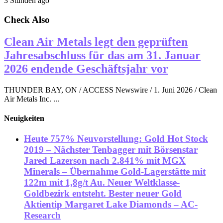
3 Stunden ago
Check Also
Clean Air Metals legt den geprüften
Jahresabschluss für das am 31. Januar
2026 endende Geschäftsjahr vor
THUNDER BAY, ON / ACCESS Newswire / 1. Juni 2026 / Clean
Air Metals Inc. ...
Neuigkeiten
Heute 757% Neuvorstellung: Gold Hot Stock
2019 – Nächster Tenbagger mit Börsenstar
Jared Lazerson nach 2.841% mit MGX
Minerals – Übernahme Gold-Lagerstätte mit
122m mit 1,8g/t Au. Neuer Weltklasse-
Goldbezirk entsteht. Bester neuer Gold
Aktientip Margaret Lake Diamonds – AC-
Research