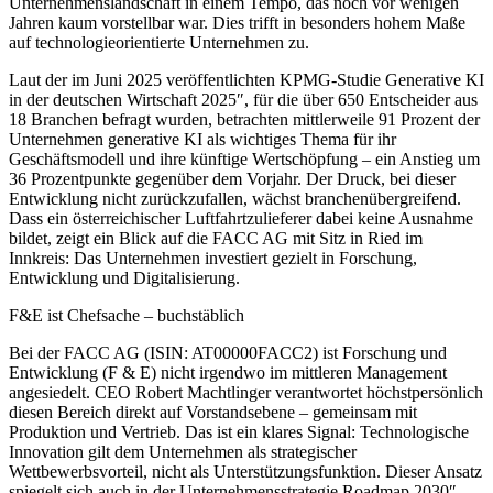
Unternehmenslandschaft in einem Tempo, das noch vor wenigen
Jahren kaum vorstellbar war. Dies trifft in besonders hohem Maße
auf technologieorientierte Unternehmen zu.
Laut der im Juni 2025 veröffentlichten KPMG-Studie Generative KI
in der deutschen Wirtschaft 2025″, für die über 650 Entscheider aus
18 Branchen befragt wurden, betrachten mittlerweile 91 Prozent der
Unternehmen generative KI als wichtiges Thema für ihr
Geschäftsmodell und ihre künftige Wertschöpfung – ein Anstieg um
36 Prozentpunkte gegenüber dem Vorjahr. Der Druck, bei dieser
Entwicklung nicht zurückzufallen, wächst branchenübergreifend.
Dass ein österreichischer Luftfahrtzulieferer dabei keine Ausnahme
bildet, zeigt ein Blick auf die FACC AG mit Sitz in Ried im
Innkreis: Das Unternehmen investiert gezielt in Forschung,
Entwicklung und Digitalisierung.
F&E ist Chefsache – buchstäblich
Bei der FACC AG (ISIN: AT00000FACC2) ist Forschung und
Entwicklung (F & E) nicht irgendwo im mittleren Management
angesiedelt. CEO Robert Machtlinger verantwortet höchstpersönlich
diesen Bereich direkt auf Vorstandsebene – gemeinsam mit
Produktion und Vertrieb. Das ist ein klares Signal: Technologische
Innovation gilt dem Unternehmen als strategischer
Wettbewerbsvorteil, nicht als Unterstützungsfunktion. Dieser Ansatz
spiegelt sich auch in der Unternehmensstrategie Roadmap 2030″