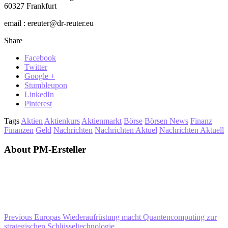
60327 Frankfurt
email : ereuter@dr-reuter.eu
Share
Facebook
Twitter
Google +
Stumbleupon
LinkedIn
Pinterest
Tags
Aktien
Aktienkurs
Aktienmarkt
Börse
Börsen News
Finanz
Finanzen
Geld
Nachrichten
Nachrichten Aktuel
Nachrichten Aktuell
About PM-Ersteller
Previous
Europas Wiederaufrüstung macht Quantencomputing zur
strategischen Schlüsseltechnologie