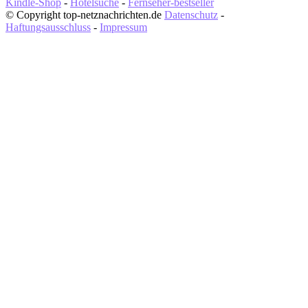
Kindle-Shop
-
Hotelsuche
-
Fernseher-bestseller
© Copyright top-netznachrichten.de
Datenschutz
-
Haftungsausschluss
-
Impressum