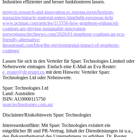
Industrien effizienter und besser funktionieren lassen.
projects.research-and-innovation.ec.europa.eu/en/horizon-
magazine/miracle-material-enters-limelight-european-help
www.pcimag.com/articles/113556-how-graphene-enhanced-
coatings-are-driving-sustainable-innovation
norwegianscitechnews.com/2026/01/graphene-coatings-an-eco-
friendly-alternative/
theautopad.com/blog/the-environmental-impact-of-graphene-
coatings/
Lassen Sie sich in den Verteiler für Sparc Technologies Limited oder
Nebenwerte eintragen. Einfach eine E-Mail an Eva Reuter:
e_reuter@dr-reuter.eu
mit dem Hinweis: Verteiler Sparc
Technologies Ltd oder Nebenwerte.
Sparc Technologies Ltd
Land: Australien
ISIN: AU0000115750
sparctechnologies.com.au/
Disclaimer/Risikohinweis Sparc Technologies
Interessenkonflikte: Mit Sparc Technologies existiert ein
entgeltlicher IR und PR-Vertrag. Inhalt der Dienstleistungen ist u.a.,
den Bekanntheitsgrad des Unternehmens zu erhöhen. Dr. Reuter