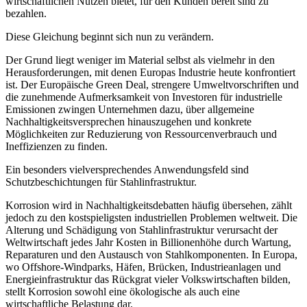
wirtschaftlichen Nutzen bietet, für den Kunden bereit sind zu
bezahlen.
Diese Gleichung beginnt sich nun zu verändern.
Der Grund liegt weniger im Material selbst als vielmehr in den
Herausforderungen, mit denen Europas Industrie heute konfrontiert
ist. Der Europäische Green Deal, strengere Umweltvorschriften und
die zunehmende Aufmerksamkeit von Investoren für industrielle
Emissionen zwingen Unternehmen dazu, über allgemeine
Nachhaltigkeitsversprechen hinauszugehen und konkrete
Möglichkeiten zur Reduzierung von Ressourcenverbrauch und
Ineffizienzen zu finden.
Ein besonders vielversprechendes Anwendungsfeld sind
Schutzbeschichtungen für Stahlinfrastruktur.
Korrosion wird in Nachhaltigkeitsdebatten häufig übersehen, zählt
jedoch zu den kostspieligsten industriellen Problemen weltweit. Die
Alterung und Schädigung von Stahlinfrastruktur verursacht der
Weltwirtschaft jedes Jahr Kosten in Billionenhöhe durch Wartung,
Reparaturen und den Austausch von Stahlkomponenten. In Europa,
wo Offshore-Windparks, Häfen, Brücken, Industrieanlagen und
Energieinfrastruktur das Rückgrat vieler Volkswirtschaften bilden,
stellt Korrosion sowohl eine ökologische als auch eine
wirtschaftliche Belastung dar.