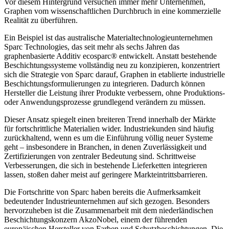
Vor diesem Hintergrund versuchen immer mehr Unternehmen,
Graphen vom wissenschaftlichen Durchbruch in eine kommerzielle
Realität zu überführen.
Ein Beispiel ist das australische Materialtechnologieunternehmen
Sparc Technologies, das seit mehr als sechs Jahren das
graphenbasierte Additiv ecosparc® entwickelt. Anstatt bestehende
Beschichtungssysteme vollständig neu zu konzipieren, konzentriert
sich die Strategie von Sparc darauf, Graphen in etablierte industrielle
Beschichtungsformulierungen zu integrieren. Dadurch können
Hersteller die Leistung ihrer Produkte verbessern, ohne Produktions-
oder Anwendungsprozesse grundlegend verändern zu müssen.
Dieser Ansatz spiegelt einen breiteren Trend innerhalb der Märkte
für fortschrittliche Materialien wider. Industriekunden sind häufig
zurückhaltend, wenn es um die Einführung völlig neuer Systeme
geht – insbesondere in Branchen, in denen Zuverlässigkeit und
Zertifizierungen von zentraler Bedeutung sind. Schrittweise
Verbesserungen, die sich in bestehende Lieferketten integrieren
lassen, stoßen daher meist auf geringere Markteintrittsbarrieren.
Die Fortschritte von Sparc haben bereits die Aufmerksamkeit
bedeutender Industrieunternehmen auf sich gezogen. Besonders
hervorzuheben ist die Zusammenarbeit mit dem niederländischen
Beschichtungskonzern AkzoNobel, einem der führenden
europäischen Hersteller von Farben und Schutzbeschichtungen. Die