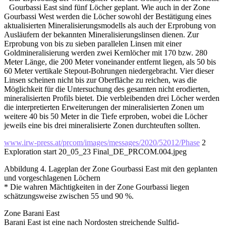
Gourbassi East sind fünf Löcher geplant. Wie auch in der Zone
Gourbassi West werden die Löcher sowohl der Bestätigung eines
aktualisierten Mineralisierungsmodells als auch der Erprobung von
Ausläufern der bekannten Mineralisierungslinsen dienen. Zur
Erprobung von bis zu sieben parallelen Linsen mit einer
Goldmineralisierung werden zwei Kernlöcher mit 170 bzw. 280
Meter Länge, die 200 Meter voneinander entfernt liegen, als 50 bis
60 Meter vertikale Stepout-Bohrungen niedergebracht. Vier dieser
Linsen scheinen nicht bis zur Oberfläche zu reichen, was die
Möglichkeit für die Untersuchung des gesamten nicht erodierten,
mineralisierten Profils bietet. Die verbleibenden drei Löcher werden
die interpretierten Erweiterungen der mineralisierten Zonen um
weitere 40 bis 50 Meter in die Tiefe erproben, wobei die Löcher
jeweils eine bis drei mineralisierte Zonen durchteuften sollten.
www.irw-press.at/prcom/images/messages/2020/52012/Phase
2
Exploration start 20_05_23 Final_DE_PRCOM.004.jpeg
Abbildung 4. Lageplan der Zone Gourbassi East mit den geplanten
und vorgeschlagenen Löchern
* Die wahren Mächtigkeiten in der Zone Gourbassi liegen
schätzungsweise zwischen 55 und 90 %.
Zone Barani East
Barani East ist eine nach Nordosten streichende Sulfid-