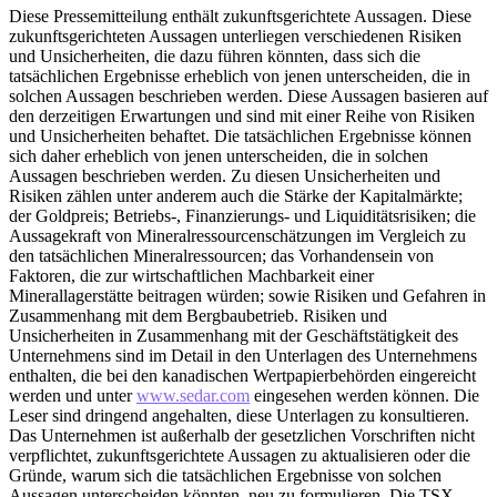
Diese Pressemitteilung enthält zukunftsgerichtete Aussagen. Diese
zukunftsgerichteten Aussagen unterliegen verschiedenen Risiken
und Unsicherheiten, die dazu führen könnten, dass sich die
tatsächlichen Ergebnisse erheblich von jenen unterscheiden, die in
solchen Aussagen beschrieben werden. Diese Aussagen basieren auf
den derzeitigen Erwartungen und sind mit einer Reihe von Risiken
und Unsicherheiten behaftet. Die tatsächlichen Ergebnisse können
sich daher erheblich von jenen unterscheiden, die in solchen
Aussagen beschrieben werden. Zu diesen Unsicherheiten und
Risiken zählen unter anderem auch die Stärke der Kapitalmärkte;
der Goldpreis; Betriebs-, Finanzierungs- und Liquiditätsrisiken; die
Aussagekraft von Mineralressourcenschätzungen im Vergleich zu
den tatsächlichen Mineralressourcen; das Vorhandensein von
Faktoren, die zur wirtschaftlichen Machbarkeit einer
Minerallagerstätte beitragen würden; sowie Risiken und Gefahren in
Zusammenhang mit dem Bergbaubetrieb. Risiken und
Unsicherheiten in Zusammenhang mit der Geschäftstätigkeit des
Unternehmens sind im Detail in den Unterlagen des Unternehmens
enthalten, die bei den kanadischen Wertpapierbehörden eingereicht
werden und unter
www.sedar.com
eingesehen werden können. Die
Leser sind dringend angehalten, diese Unterlagen zu konsultieren.
Das Unternehmen ist außerhalb der gesetzlichen Vorschriften nicht
verpflichtet, zukunftsgerichtete Aussagen zu aktualisieren oder die
Gründe, warum sich die tatsächlichen Ergebnisse von solchen
Aussagen unterscheiden könnten, neu zu formulieren. Die TSX