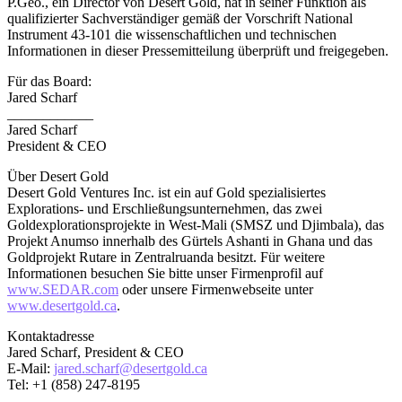
P.Geo., ein Director von Desert Gold, hat in seiner Funktion als
qualifizierter Sachverständiger gemäß der Vorschrift National
Instrument 43-101 die wissenschaftlichen und technischen
Informationen in dieser Pressemitteilung überprüft und freigegeben.
Für das Board:
Jared Scharf
____________
Jared Scharf
President & CEO
Über Desert Gold
Desert Gold Ventures Inc. ist ein auf Gold spezialisiertes
Explorations- und Erschließungsunternehmen, das zwei
Goldexplorationsprojekte in West-Mali (SMSZ und Djimbala), das
Projekt Anumso innerhalb des Gürtels Ashanti in Ghana und das
Goldprojekt Rutare in Zentralruanda besitzt. Für weitere
Informationen besuchen Sie bitte unser Firmenprofil auf
www.SEDAR.com
oder unsere Firmenwebseite unter
www.desertgold.ca
.
Kontaktadresse
Jared Scharf, President & CEO
E-Mail:
jared.scharf@desertgold.ca
Tel: +1 (858) 247-8195