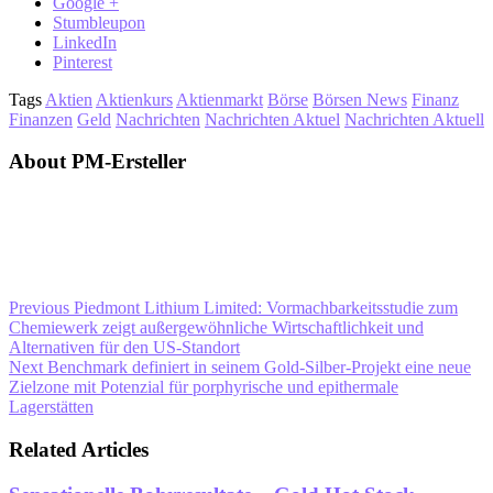
Google +
Stumbleupon
LinkedIn
Pinterest
Tags
Aktien
Aktienkurs
Aktienmarkt
Börse
Börsen News
Finanz
Finanzen
Geld
Nachrichten
Nachrichten Aktuel
Nachrichten Aktuell
About PM-Ersteller
Previous
Piedmont Lithium Limited: Vormachbarkeitsstudie zum
Chemiewerk zeigt außergewöhnliche Wirtschaftlichkeit und
Alternativen für den US-Standort
Next
Benchmark definiert in seinem Gold-Silber-Projekt eine neue
Zielzone mit Potenzial für porphyrische und epithermale
Lagerstätten
Related Articles