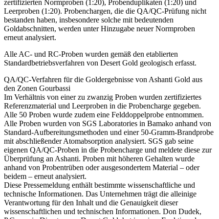
zertifizierten Normproben (1:20), Probenduplikaten (1:20) und
Leerproben (1:20). Probenchargen, die die QA/QC-Prüfung nicht
bestanden haben, insbesondere solche mit bedeutenden
Goldabschnitten, werden unter Hinzugabe neuer Normproben
erneut analysiert.
Alle AC- und RC-Proben wurden gemäß den etablierten
Standardbetriebsverfahren von Desert Gold geologisch erfasst.
QA/QC-Verfahren für die Goldergebnisse von Ashanti Gold aus
den Zonen Gourbassi
Im Verhältnis von einer zu zwanzig Proben wurden zertifiziertes
Referenzmaterial und Leerproben in die Probencharge gegeben.
Alle 50 Proben wurde zudem eine Felddoppelprobe entnommen.
Alle Proben wurden von SGS Laboratories in Bamako anhand von
Standard-Aufbereitungsmethoden und einer 50-Gramm-Brandprobe
mit abschließender Atomabsorption analysiert. SGS gab seine
eigenen QA/QC-Proben in die Probencharge und meldete diese zur
Überprüfung an Ashanti. Proben mit höheren Gehalten wurde
anhand von Probentrüben oder ausgesondertem Material – oder
beidem – erneut analysiert.
Diese Pressemeldung enthält bestimmte wissenschaftliche und
technische Informationen. Das Unternehmen trägt die alleinige
Verantwortung für den Inhalt und die Genauigkeit dieser
wissenschaftlichen und technischen Informationen. Don Dudek,