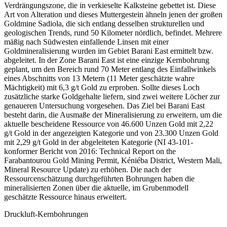
Verdrängungszone, die in verkieselte Kalksteine gebettet ist. Diese
Art von Alteration und dieses Muttergestein ähneln jenen der großen
Goldmine Sadiola, die sich entlang desselben strukturellen und
geologischen Trends, rund 50 Kilometer nördlich, befindet. Mehrere
mäßig nach Südwesten einfallende Linsen mit einer
Goldmineralisierung wurden im Gebiet Barani East ermittelt bzw.
abgeleitet. In der Zone Barani East ist eine einzige Kernbohrung
geplant, um den Bereich rund 70 Meter entlang des Einfallwinkels
eines Abschnitts von 13 Metern (11 Meter geschätzte wahre
Mächtigkeit) mit 6,3 g/t Gold zu erproben. Sollte dieses Loch
zusätzliche starke Goldgehalte liefern, sind zwei weitere Löcher zur
genaueren Untersuchung vorgesehen. Das Ziel bei Barani East
besteht darin, die Ausmaße der Mineralisierung zu erweitern, um die
aktuelle bescheidene Ressource von 46.600 Unzen Gold mit 2,22
g/t Gold in der angezeigten Kategorie und von 23.300 Unzen Gold
mit 2,29 g/t Gold in der abgeleiteten Kategorie (NI 43-101-
konformer Bericht von 2016: Technical Report on the
Farabantourou Gold Mining Permit, Kéniéba District, Western Mali,
Mineral Resource Update) zu erhöhen. Die nach der
Ressourcenschätzung durchgeführten Bohrungen haben die
mineralisierten Zonen über die aktuelle, im Grubenmodell
geschätzte Ressource hinaus erweitert.
Druckluft-Kernbohrungen