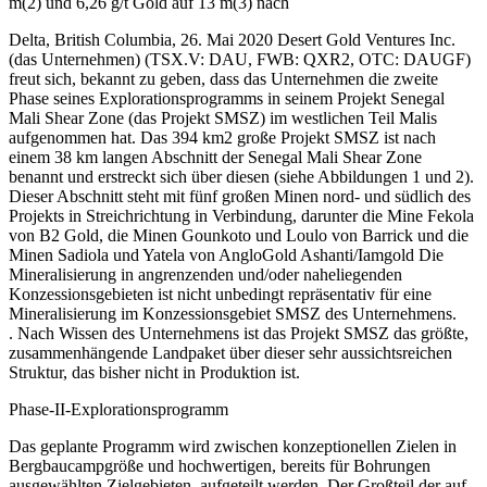
m(2) und 6,26 g/t Gold auf 13 m(3) nach
Delta, British Columbia, 26. Mai 2020 Desert Gold Ventures Inc.
(das Unternehmen) (TSX.V: DAU, FWB: QXR2, OTC: DAUGF)
freut sich, bekannt zu geben, dass das Unternehmen die zweite
Phase seines Explorationsprogramms in seinem Projekt Senegal
Mali Shear Zone (das Projekt SMSZ) im westlichen Teil Malis
aufgenommen hat. Das 394 km2 große Projekt SMSZ ist nach
einem 38 km langen Abschnitt der Senegal Mali Shear Zone
benannt und erstreckt sich über diesen (siehe Abbildungen 1 und 2).
Dieser Abschnitt steht mit fünf großen Minen nord- und südlich des
Projekts in Streichrichtung in Verbindung, darunter die Mine Fekola
von B2 Gold, die Minen Gounkoto und Loulo von Barrick und die
Minen Sadiola und Yatela von AngloGold Ashanti/Iamgold Die
Mineralisierung in angrenzenden und/oder naheliegenden
Konzessionsgebieten ist nicht unbedingt repräsentativ für eine
Mineralisierung im Konzessionsgebiet SMSZ des Unternehmens.
. Nach Wissen des Unternehmens ist das Projekt SMSZ das größte,
zusammenhängende Landpaket über dieser sehr aussichtsreichen
Struktur, das bisher nicht in Produktion ist.
Phase-II-Explorationsprogramm
Das geplante Programm wird zwischen konzeptionellen Zielen in
Bergbaucampgröße und hochwertigen, bereits für Bohrungen
ausgewählten Zielgebieten, aufgeteilt werden. Der Großteil der auf