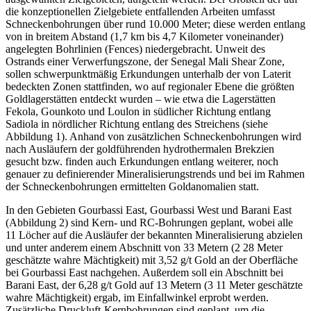
die konzeptionellen Zielgebiete entfallenden Arbeiten umfasst
Schneckenbohrungen über rund 10.000 Meter; diese werden entlang
von in breitem Abstand (1,7 km bis 4,7 Kilometer voneinander)
angelegten Bohrlinien (Fences) niedergebracht. Unweit des
Ostrands einer Verwerfungszone, der Senegal Mali Shear Zone,
sollen schwerpunktmäßig Erkundungen unterhalb der von Laterit
bedeckten Zonen stattfinden, wo auf regionaler Ebene die größten
Goldlagerstätten entdeckt wurden – wie etwa die Lagerstätten
Fekola, Gounkoto und Loulon in südlicher Richtung entlang
Sadiola in nördlicher Richtung entlang des Streichens (siehe
Abbildung 1). Anhand von zusätzlichen Schneckenbohrungen wird
nach Ausläufern der goldführenden hydrothermalen Brekzien
gesucht bzw. finden auch Erkundungen entlang weiterer, noch
genauer zu definierender Mineralisierungstrends und bei im Rahmen
der Schneckenbohrungen ermittelten Goldanomalien statt.
In den Gebieten Gourbassi East, Gourbassi West und Barani East
(Abbildung 2) sind Kern- und RC-Bohrungen geplant, wobei alle
11 Löcher auf die Ausläufer der bekannten Mineralisierung abzielen
und unter anderem einem Abschnitt von 33 Metern (2 28 Meter
geschätzte wahre Mächtigkeit) mit 3,52 g/t Gold an der Oberfläche
bei Gourbassi East nachgehen. Außerdem soll ein Abschnitt bei
Barani East, der 6,28 g/t Gold auf 13 Metern (3 11 Meter geschätzte
wahre Mächtigkeit) ergab, im Einfallwinkel erprobt werden.
Zusätzliche Druckluft-Kernbohrungen sind geplant, um die