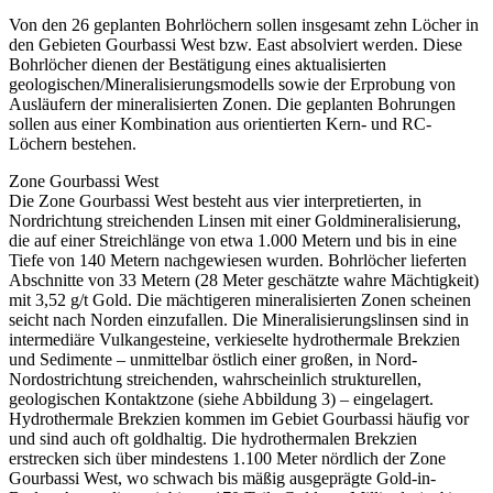
Von den 26 geplanten Bohrlöchern sollen insgesamt zehn Löcher in
den Gebieten Gourbassi West bzw. East absolviert werden. Diese
Bohrlöcher dienen der Bestätigung eines aktualisierten
geologischen/Mineralisierungsmodells sowie der Erprobung von
Ausläufern der mineralisierten Zonen. Die geplanten Bohrungen
sollen aus einer Kombination aus orientierten Kern- und RC-
Löchern bestehen.
Zone Gourbassi West
Die Zone Gourbassi West besteht aus vier interpretierten, in
Nordrichtung streichenden Linsen mit einer Goldmineralisierung,
die auf einer Streichlänge von etwa 1.000 Metern und bis in eine
Tiefe von 140 Metern nachgewiesen wurden. Bohrlöcher lieferten
Abschnitte von 33 Metern (28 Meter geschätzte wahre Mächtigkeit)
mit 3,52 g/t Gold. Die mächtigeren mineralisierten Zonen scheinen
seicht nach Norden einzufallen. Die Mineralisierungslinsen sind in
intermediäre Vulkangesteine, verkieselte hydrothermale Brekzien
und Sedimente – unmittelbar östlich einer großen, in Nord-
Nordostrichtung streichenden, wahrscheinlich strukturellen,
geologischen Kontaktzone (siehe Abbildung 3) – eingelagert.
Hydrothermale Brekzien kommen im Gebiet Gourbassi häufig vor
und sind auch oft goldhaltig. Die hydrothermalen Brekzien
erstrecken sich über mindestens 1.100 Meter nördlich der Zone
Gourbassi West, wo schwach bis mäßig ausgeprägte Gold-in-