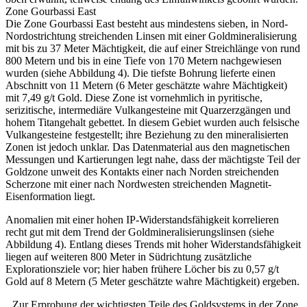
Zone Gourbassi East
Die Zone Gourbassi East besteht aus mindestens sieben, in Nord-
Nordostrichtung streichenden Linsen mit einer Goldmineralisierung
mit bis zu 37 Meter Mächtigkeit, die auf einer Streichlänge von rund
800 Metern und bis in eine Tiefe von 170 Metern nachgewiesen
wurden (siehe Abbildung 4). Die tiefste Bohrung lieferte einen
Abschnitt von 11 Metern (6 Meter geschätzte wahre Mächtigkeit)
mit 7,49 g/t Gold. Diese Zone ist vornehmlich in pyritische,
serizitische, intermediäre Vulkangesteine mit Quarzerzgängen und
hohem Titangehalt gebettet. In diesem Gebiet wurden auch felsische
Vulkangesteine festgestellt; ihre Beziehung zu den mineralisierten
Zonen ist jedoch unklar. Das Datenmaterial aus den magnetischen
Messungen und Kartierungen legt nahe, dass der mächtigste Teil der
Goldzone unweit des Kontakts einer nach Norden streichenden
Scherzone mit einer nach Nordwesten streichenden Magnetit-
Eisenformation liegt.
Anomalien mit einer hohen IP-Widerstandsfähigkeit korrelieren
recht gut mit dem Trend der Goldmineralisierungslinsen (siehe
Abbildung 4). Entlang dieses Trends mit hoher Widerstandsfähigkeit
liegen auf weiteren 800 Meter in Südrichtung zusätzliche
Explorationsziele vor; hier haben frühere Löcher bis zu 0,57 g/t
Gold auf 8 Metern (5 Meter geschätzte wahre Mächtigkeit) ergeben.
Zur Erprobung der wichtigsten Teile des Goldsystems in der Zone