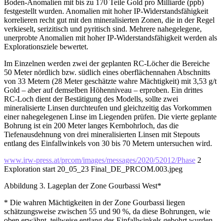
Boden-Anomalien mit bis zu 170 Teile Gold pro Milliarde (ppb)
festgestellt wurden. Anomalien mit hoher IP-Widerstandsfähigkeit
korrelieren recht gut mit den mineralisierten Zonen, die in der Regel
verkieselt, serizitisch und pyritisch sind. Mehrere nahegelegene,
unerprobte Anomalien mit hoher IP-Widerstandsfähigkeit werden als
Explorationsziele bewertet.
Im Einzelnen werden zwei der geplanten RC-Löcher die Bereiche
50 Meter nördlich bzw. südlich eines oberflächennahen Abschnitts
von 33 Metern (28 Meter geschätzte wahre Mächtigkeit) mit 3,53 g/t
Gold – aber auf demselben Höhenniveau – erproben. Ein drittes
RC-Loch dient der Bestätigung des Modells, sollte zwei
mineralisierte Linsen durchteufen und gleichzeitig das Vorkommen
einer nahegelegenen Linse im Liegenden prüfen. Die vierte geplante
Bohrung ist ein 200 Meter langes Kernbohrloch, das die
Tiefenausdehnung von drei mineralisierten Linsen mit Stepouts
entlang des Einfallwinkels von 30 bis 70 Metern untersuchen wird.
www.irw-press.at/prcom/images/messages/2020/52012/Phase
2
Exploration start 20_05_23 Final_DE_PRCOM.003.jpeg
Abbildung 3. Lageplan der Zone Gourbassi West*
* Die wahren Mächtigkeiten in der Zone Gourbassi liegen
schätzungsweise zwischen 55 und 90 %, da diese Bohrungen, wie
oben erwähnt, teilweise entlang des Einfallwinkels gebohrt wurden.