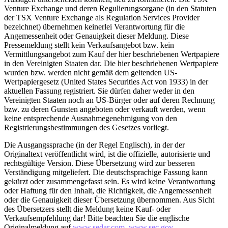
Venture Exchange und deren Regulierungsorgane (in den Statuten
der TSX Venture Exchange als Regulation Services Provider
bezeichnet) übernehmen keinerlei Verantwortung für die
Angemessenheit oder Genauigkeit dieser Meldung. Diese
Pressemeldung stellt kein Verkaufsangebot bzw. kein
Vermittlungsangebot zum Kauf der hier beschriebenen Wertpapiere
in den Vereinigten Staaten dar. Die hier beschriebenen Wertpapiere
wurden bzw. werden nicht gemäß dem geltenden US-
Wertpapiergesetz (United States Securities Act von 1933) in der
aktuellen Fassung registriert. Sie dürfen daher weder in den
Vereinigten Staaten noch an US-Bürger oder auf deren Rechnung
bzw. zu deren Gunsten angeboten oder verkauft werden, wenn
keine entsprechende Ausnahmegenehmigung von den
Registrierungsbestimmungen des Gesetzes vorliegt.
Die Ausgangssprache (in der Regel Englisch), in der der
Originaltext veröffentlicht wird, ist die offizielle, autorisierte und
rechtsgültige Version. Diese Übersetzung wird zur besseren
Verständigung mitgeliefert. Die deutschsprachige Fassung kann
gekürzt oder zusammengefasst sein. Es wird keine Verantwortung
oder Haftung für den Inhalt, die Richtigkeit, die Angemessenheit
oder die Genauigkeit dieser Übersetzung übernommen. Aus Sicht
des Übersetzers stellt die Meldung keine Kauf- oder
Verkaufsempfehlung dar! Bitte beachten Sie die englische
Originalmeldung auf
www.sedar.com
,
www.sec.gov
,