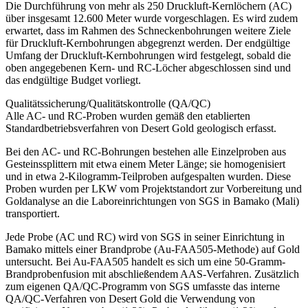
Die Durchführung von mehr als 250 Druckluft-Kernlöchern (AC)
über insgesamt 12.600 Meter wurde vorgeschlagen. Es wird zudem
erwartet, dass im Rahmen des Schneckenbohrungen weitere Ziele
für Druckluft-Kernbohrungen abgegrenzt werden. Der endgültige
Umfang der Druckluft-Kernbohrungen wird festgelegt, sobald die
oben angegebenen Kern- und RC-Löcher abgeschlossen sind und
das endgültige Budget vorliegt.
Qualitätssicherung/Qualitätskontrolle (QA/QC)
Alle AC- und RC-Proben wurden gemäß den etablierten
Standardbetriebsverfahren von Desert Gold geologisch erfasst.
Bei den AC- und RC-Bohrungen bestehen alle Einzelproben aus
Gesteinssplittern mit etwa einem Meter Länge; sie homogenisiert
und in etwa 2-Kilogramm-Teilproben aufgespalten wurden. Diese
Proben wurden per LKW vom Projektstandort zur Vorbereitung und
Goldanalyse an die Laboreinrichtungen von SGS in Bamako (Mali)
transportiert.
Jede Probe (AC und RC) wird von SGS in seiner Einrichtung in
Bamako mittels einer Brandprobe (Au-FAA505-Methode) auf Gold
untersucht. Bei Au-FAA505 handelt es sich um eine 50-Gramm-
Brandprobenfusion mit abschließendem AAS-Verfahren. Zusätzlich
zum eigenen QA/QC-Programm von SGS umfasste das interne
QA/QC-Verfahren von Desert Gold die Verwendung von