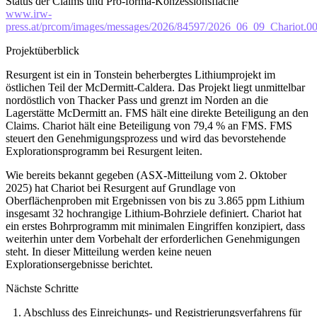
Status der Claims und Pro-forma-Konzessionsfläche
www.irw-
press.at/prcom/images/messages/2026/84597/2026_06_09_Chariot.0
Projektüberblick
Resurgent ist ein in Tonstein beherbergtes Lithiumprojekt im
östlichen Teil der McDermitt-Caldera. Das Projekt liegt unmittelbar
nordöstlich von Thacker Pass und grenzt im Norden an die
Lagerstätte McDermitt an. FMS hält eine direkte Beteiligung an den
Claims. Chariot hält eine Beteiligung von 79,4 % an FMS. FMS
steuert den Genehmigungsprozess und wird das bevorstehende
Explorationsprogramm bei Resurgent leiten.
Wie bereits bekannt gegeben (ASX-Mitteilung vom 2. Oktober
2025) hat Chariot bei Resurgent auf Grundlage von
Oberflächenproben mit Ergebnissen von bis zu 3.865 ppm Lithium
insgesamt 32 hochrangige Lithium-Bohrziele definiert. Chariot hat
ein erstes Bohrprogramm mit minimalen Eingriffen konzipiert, dass
weiterhin unter dem Vorbehalt der erforderlichen Genehmigungen
steht. In dieser Mitteilung werden keine neuen
Explorationsergebnisse berichtet.
Nächste Schritte
1. Abschluss des Einreichungs- und Registrierungsverfahrens für