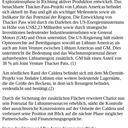
Explorationsphase in Richtung aktiver Produktion entwickelt. Das
benachbarte Thacker-Pass-Projekt von Lithium Americas befindet
sich aktuell im Bau und gilt als wichtiger Meilenstein sowie als
Indikator für das Potenzial der Region. Die Entwicklung von
Thacker Pass wird durch ein Darlehen des US-Energieministeriums
in Höhe von US$2,23 Milliarden sowie durch strategische
Investitionen bedeutender Industrieunternehmen wie General
Motors (GM) und Orion unterstützt. Die US-Regierung hält zudem
Optionsrechte auf Beteiligungen sowohl an Lithium Americas als
auch am Joint Venture zwischen Lithium Americas und GM. Dies
unterstreicht die Bedeutung und das Wachstumspotenzial dieser
aufstrebenden Lithiumregion zusätzlich. GM hält einen Anteil von
38 % am Joint Venture Thacker Pass. (1)
Am nördlichen Rand der Caldera befindet sich mit dem McDermitt-
Projekt von Jindalee Lithium eine weitere bedeutende Lagerstätte,
die die Größe des Beckens, in dem sich Resurgent befindet,
verdeutlicht und bestätigt.(2)
Durch die Sicherung der zusätzlichen Flächen erweitert Chariot nun
sein Potenzial für Lithiumressourcen erheblich, stärkt die Kontrolle
über aussichtsreiche Konzessionen auf der Ostseite der Caldera und
verbessert seine Position mit Blick auf die nächste Phase möglicher
Partnerschafts- und Finanzierungsgespräche.