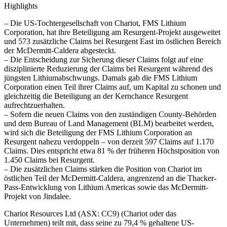
Highlights
– Die US-Tochtergesellschaft von Chariot, FMS Lithium
Corporation, hat ihre Beteiligung am Resurgent-Projekt ausgeweitet
und 573 zusätzliche Claims bei Resurgent East im östlichen Bereich
der McDermitt-Caldera abgesteckt.
– Die Entscheidung zur Sicherung dieser Claims folgt auf eine
disziplinierte Reduzierung der Claims bei Resurgent während des
jüngsten Lithiumabschwungs. Damals gab die FMS Lithium
Corporation einen Teil ihrer Claims auf, um Kapital zu schonen und
gleichzeitig die Beteiligung an der Kernchance Resurgent
aufrechtzuerhalten.
– Sofern die neuen Claims von den zuständigen County-Behörden
und dem Bureau of Land Management (BLM) bearbeitet werden,
wird sich die Beteiligung der FMS Lithium Corporation an
Resurgent nahezu verdoppeln – von derzeit 597 Claims auf 1.170
Claims. Dies entspricht etwa 81 % der früheren Höchstposition von
1.450 Claims bei Resurgent.
– Die zusätzlichen Claims stärken die Position von Chariot im
östlichen Teil der McDermitt-Caldera, angrenzend an die Thacker-
Pass-Entwicklung von Lithium Americas sowie das McDermitt-
Projekt von Jindalee.
Chariot Resources Ltd (ASX: CC9) (Chariot oder das
Unternehmen) teilt mit, dass seine zu 79,4 % gehaltene US-