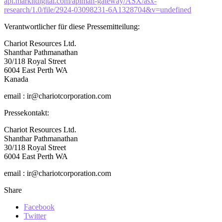
api.markitdigital.com/apiman-gateway/ASX/asx-
research/1.0/file/2924-03098231-6A1328704&v=undefined
Verantwortlicher für diese Pressemitteilung:
Chariot Resources Ltd.
Shanthar Pathmanathan
30/118 Royal Street
6004 East Perth WA
Kanada
email : ir@chariotcorporation.com
Pressekontakt:
Chariot Resources Ltd.
Shanthar Pathmanathan
30/118 Royal Street
6004 East Perth WA
email : ir@chariotcorporation.com
Share
Facebook
Twitter