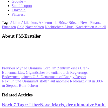
Google +
Stumbleupon
LinkedIn
Pinterest
Tags
Aktien
Aktienkurs
Aktienmarkt
Börse
Börsen News
Finanz
Finanzen
Geld
Nachrichten
Nachrichten Aktuel
Nachrichten Aktuell
About PM-Ersteller
Previous
Myriad Uranium Corp. im Zentrum eines Uran-
Bullenmarktes. Gigantisches Potential durch Regierungs-
Endowment, einem U.S. Department of Energy Report
Next
F4 und UraniumX stoßen auf anomale Radioaktivität in 300-
m-Stepout-Bohrlöchern
Related Articles
Noch 7 Tage: LiberNovo Maxis, der ultimative Stuhl