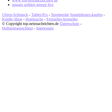
www top-netznachrichten de
ungarn serbien grenze live
Uhren-Schmuck
-
Tablet-Pcs
-
Sportgeräte
Smartphones-kaufen
-
Kindle-Shop
-
Hotelsuche
-
Fernseher-bestseller
© Copyright top-netznachrichten.de
Datenschutz
-
Haftungsausschluss
-
Impressum