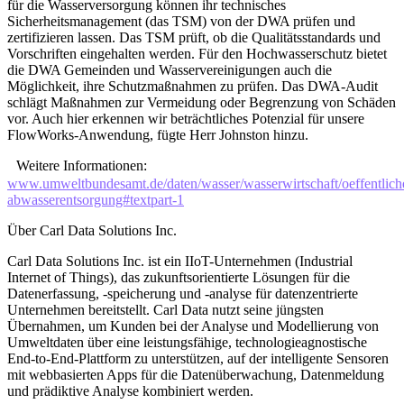
für die Wasserversorgung können ihr technisches
Sicherheitsmanagement (das TSM) von der DWA prüfen und
zertifizieren lassen. Das TSM prüft, ob die Qualitätsstandards und
Vorschriften eingehalten werden. Für den Hochwasserschutz bietet
die DWA Gemeinden und Wasservereinigungen auch die
Möglichkeit, ihre Schutzmaßnahmen zu prüfen. Das DWA-Audit
schlägt Maßnahmen zur Vermeidung oder Begrenzung von Schäden
vor. Auch hier erkennen wir beträchtliches Potenzial für unsere
FlowWorks-Anwendung, fügte Herr Johnston hinzu.
Weitere Informationen:
www.umweltbundesamt.de/daten/wasser/wasserwirtschaft/oeffentlich
abwasserentsorgung#textpart-1
Über Carl Data Solutions Inc.
Carl Data Solutions Inc. ist ein IIoT-Unternehmen (Industrial
Internet of Things), das zukunftsorientierte Lösungen für die
Datenerfassung, -speicherung und -analyse für datenzentrierte
Unternehmen bereitstellt. Carl Data nutzt seine jüngsten
Übernahmen, um Kunden bei der Analyse und Modellierung von
Umweltdaten über eine leistungsfähige, technologieagnostische
End-to-End-Plattform zu unterstützen, auf der intelligente Sensoren
mit webbasierten Apps für die Datenüberwachung, Datenmeldung
und prädiktive Analyse kombiniert werden.