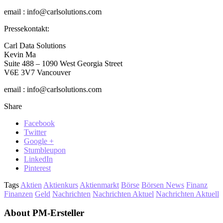
email : info@carlsolutions.com
Pressekontakt:
Carl Data Solutions
Kevin Ma
Suite 488 – 1090 West Georgia Street
V6E 3V7 Vancouver
email : info@carlsolutions.com
Share
Facebook
Twitter
Google +
Stumbleupon
LinkedIn
Pinterest
Tags
Aktien
Aktienkurs
Aktienmarkt
Börse
Börsen News
Finanz
Finanzen
Geld
Nachrichten
Nachrichten Aktuel
Nachrichten Aktuell
About PM-Ersteller