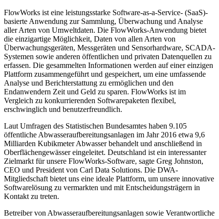
FlowWorks ist eine leistungsstarke Software-as-a-Service- (SaaS)-
basierte Anwendung zur Sammlung, Überwachung und Analyse
aller Arten von Umweltdaten. Die FlowWorks-Anwendung bietet
die einzigartige Möglichkeit, Daten von allen Arten von
Überwachungsgeräten, Messgeräten und Sensorhardware, SCADA-
Systemen sowie anderen öffentlichen und privaten Datenquellen zu
erfassen. Die gesammelten Informationen werden auf einer einzigen
Plattform zusammengeführt und gespeichert, um eine umfassende
Analyse und Berichterstattung zu ermöglichen und den
Endanwendern Zeit und Geld zu sparen. FlowWorks ist im
Vergleich zu konkurrierenden Softwarepaketen flexibel,
erschwinglich und benutzerfreundlich.
Laut Umfragen des Statistischen Bundesamtes haben 9.105
öffentliche Abwasseraufbereitungsanlagen im Jahr 2016 etwa 9,6
Milliarden Kubikmeter Abwasser behandelt und anschließend in
Oberflächengewässer eingeleitet. Deutschland ist ein interessanter
Zielmarkt für unsere FlowWorks-Software, sagte Greg Johnston,
CEO und President von Carl Data Solutions. Die DWA-
Mitgliedschaft bietet uns eine ideale Plattform, um unsere innovative
Softwarelösung zu vermarkten und mit Entscheidungsträgern in
Kontakt zu treten.
Betreiber von Abwasseraufbereitungsanlagen sowie Verantwortliche