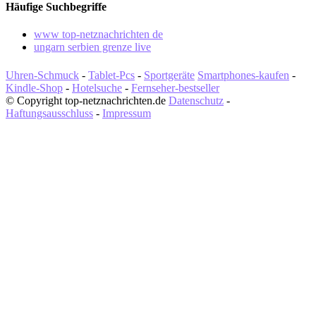
Häufige Suchbegriffe
www top-netznachrichten de
ungarn serbien grenze live
Uhren-Schmuck
-
Tablet-Pcs
-
Sportgeräte
Smartphones-kaufen
-
Kindle-Shop
-
Hotelsuche
-
Fernseher-bestseller
© Copyright top-netznachrichten.de
Datenschutz
-
Haftungsausschluss
-
Impressum