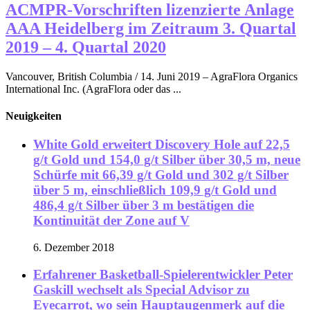
ACMPR-Vorschriften lizenzierte Anlage
AAA Heidelberg im Zeitraum 3. Quartal
2019 – 4. Quartal 2020
Vancouver, British Columbia / 14. Juni 2019 – AgraFlora Organics
International Inc. (AgraFlora oder das ...
Neuigkeiten
White Gold erweitert Discovery Hole auf 22,5
g/t Gold und 154,0 g/t Silber über 30,5 m, neue
Schürfe mit 66,39 g/t Gold und 302 g/t Silber
über 5 m, einschließlich 109,9 g/t Gold und
486,4 g/t Silber über 3 m bestätigen die
Kontinuität der Zone auf V
6. Dezember 2018
Erfahrener Basketball-Spielerentwickler Peter
Gaskill wechselt als Special Advisor zu
Eyecarrot, wo sein Hauptaugenmerk auf die