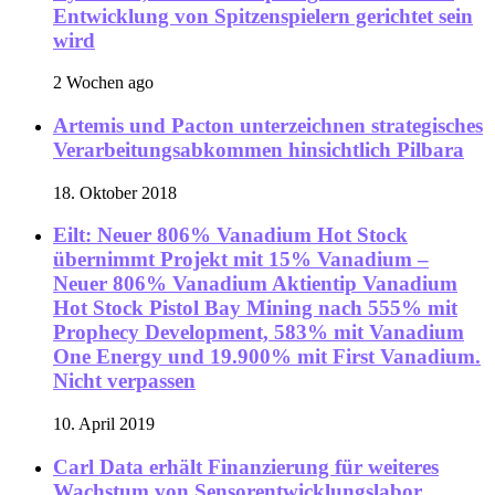
Entwicklung von Spitzenspielern gerichtet sein
wird
2 Wochen ago
Artemis und Pacton unterzeichnen strategisches
Verarbeitungsabkommen hinsichtlich Pilbara
18. Oktober 2018
Eilt: Neuer 806% Vanadium Hot Stock
übernimmt Projekt mit 15% Vanadium –
Neuer 806% Vanadium Aktientip Vanadium
Hot Stock Pistol Bay Mining nach 555% mit
Prophecy Development, 583% mit Vanadium
One Energy und 19.900% mit First Vanadium.
Nicht verpassen
10. April 2019
Carl Data erhält Finanzierung für weiteres
Wachstum von Sensorentwicklungslabor