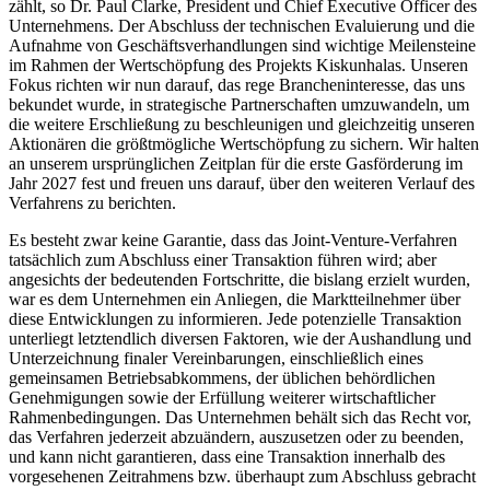
zählt, so Dr. Paul Clarke, President und Chief Executive Officer des
Unternehmens. Der Abschluss der technischen Evaluierung und die
Aufnahme von Geschäftsverhandlungen sind wichtige Meilensteine
im Rahmen der Wertschöpfung des Projekts Kiskunhalas. Unseren
Fokus richten wir nun darauf, das rege Brancheninteresse, das uns
bekundet wurde, in strategische Partnerschaften umzuwandeln, um
die weitere Erschließung zu beschleunigen und gleichzeitig unseren
Aktionären die größtmögliche Wertschöpfung zu sichern. Wir halten
an unserem ursprünglichen Zeitplan für die erste Gasförderung im
Jahr 2027 fest und freuen uns darauf, über den weiteren Verlauf des
Verfahrens zu berichten.
Es besteht zwar keine Garantie, dass das Joint-Venture-Verfahren
tatsächlich zum Abschluss einer Transaktion führen wird; aber
angesichts der bedeutenden Fortschritte, die bislang erzielt wurden,
war es dem Unternehmen ein Anliegen, die Marktteilnehmer über
diese Entwicklungen zu informieren. Jede potenzielle Transaktion
unterliegt letztendlich diversen Faktoren, wie der Aushandlung und
Unterzeichnung finaler Vereinbarungen, einschließlich eines
gemeinsamen Betriebsabkommens, der üblichen behördlichen
Genehmigungen sowie der Erfüllung weiterer wirtschaftlicher
Rahmenbedingungen. Das Unternehmen behält sich das Recht vor,
das Verfahren jederzeit abzuändern, auszusetzen oder zu beenden,
und kann nicht garantieren, dass eine Transaktion innerhalb des
vorgesehenen Zeitrahmens bzw. überhaupt zum Abschluss gebracht