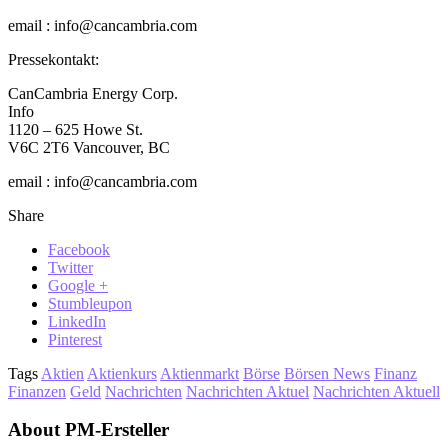
email : info@cancambria.com
Pressekontakt:
CanCambria Energy Corp.
Info
1120 – 625 Howe St.
V6C 2T6 Vancouver, BC
email : info@cancambria.com
Share
Facebook
Twitter
Google +
Stumbleupon
LinkedIn
Pinterest
Tags
Aktien
Aktienkurs
Aktienmarkt
Börse
Börsen News
Finanz
Finanzen
Geld
Nachrichten
Nachrichten Aktuel
Nachrichten Aktuell
About PM-Ersteller