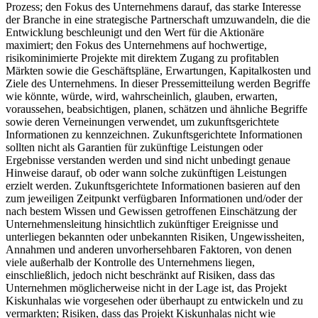
Prozess; den Fokus des Unternehmens darauf, das starke Interesse
der Branche in eine strategische Partnerschaft umzuwandeln, die die
Entwicklung beschleunigt und den Wert für die Aktionäre
maximiert; den Fokus des Unternehmens auf hochwertige,
risikominimierte Projekte mit direktem Zugang zu profitablen
Märkten sowie die Geschäftspläne, Erwartungen, Kapitalkosten und
Ziele des Unternehmens. In dieser Pressemitteilung werden Begriffe
wie könnte, würde, wird, wahrscheinlich, glauben, erwarten,
voraussehen, beabsichtigen, planen, schätzen und ähnliche Begriffe
sowie deren Verneinungen verwendet, um zukunftsgerichtete
Informationen zu kennzeichnen. Zukunftsgerichtete Informationen
sollten nicht als Garantien für zukünftige Leistungen oder
Ergebnisse verstanden werden und sind nicht unbedingt genaue
Hinweise darauf, ob oder wann solche zukünftigen Leistungen
erzielt werden. Zukunftsgerichtete Informationen basieren auf den
zum jeweiligen Zeitpunkt verfügbaren Informationen und/oder der
nach bestem Wissen und Gewissen getroffenen Einschätzung der
Unternehmensleitung hinsichtlich zukünftiger Ereignisse und
unterliegen bekannten oder unbekannten Risiken, Ungewissheiten,
Annahmen und anderen unvorhersehbaren Faktoren, von denen
viele außerhalb der Kontrolle des Unternehmens liegen,
einschließlich, jedoch nicht beschränkt auf Risiken, dass das
Unternehmen möglicherweise nicht in der Lage ist, das Projekt
Kiskunhalas wie vorgesehen oder überhaupt zu entwickeln und zu
vermarkten; Risiken, dass das Projekt Kiskunhalas nicht wie