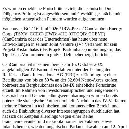
Es wurden erhebliche Fortschritte erzielt; die technische Due-
Diligence-Prüfung ist abgeschlossen und Geschäftsgespräche mit
möglichen strategischen Partnern wurden aufgenommen
Vancouver, BC / 16. Juni 2026 / IRW-Press / CanCambria Energy
Corp. (TSXV: CCEC) (FWB: 4JH) (OTCQB: CCEYF)
(CanCambria oder das Unternehmen) hat heute über neue
Entwicklungen in seinem Joint-Venture-(JV)-Verfahren für sein
Projekt Kiskunhalas (das Projekt Kiskunhalas) in Südungarn, das
Tight-Gas-Vorkommen in großer Tiefe beherbergt, berichtet.
CanCambria hat in seinem bereits am 16. Oktober 2025
angekündigten JV-Farmout-Verfahren unter der Leitung der
Raiffeisen Bank International AG (RBI) zur Einbringung einer
Beteiligung von bis zu 50 % an der 32.604 Netto-Acres großen,
bohrbereiten Bergbaukonzession Ba-IX erhebliche Fortschritte
erzielt. Im Rahmen von Investorenansprachen und eingehenden
Gesprächen mit Geheimhaltungsvereinbarungen wurden bereits
potenzielle strategische Partner ermittelt. Nachdem das JV-Verfahren
mehrere Phasen im technischen und kommerziellen Bereich und
auch die Einbindung diverser Interessengruppen durchlaufen hat,
hat sich der Zeitplan allerdings wegen einer Reihe
branchenrelevanter und makroökonomischer Faktoren sowie
Inlandsthemen, wie den ungarischen Parlamentswahlen am 12. April