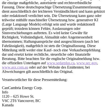
die einzige maßgebliche, autorisierte und rechtsverbindliche
Fassung. Diese deutschsprachige Übersetzung/Zusammenfassung
dient ausschließlich der leichteren Verständlichkeit und kann gekürzt
oder redaktionell verdichtet sein. Die Übersetzung kann ganz oder
teilweise mithilfe maschineller Übersetzung bzw. generativer KI
(Large Language Models) erfolgt sein und wurde redaktionell
geprüft; trotzdem können Fehler, Auslassungen oder
Sinnverschiebungen auftreten. Es wird keine Gewähr für
Richtigkeit, Vollständigkeit, Aktualität oder Angemessenheit
übernommen; Haftungsansprüche sind ausgeschlossen (auch bei
Fahrlässigkeit), maßgeblich ist stets die Originalfassung. Diese
Mitteilung stellt weder eine Kauf- noch eine Verkaufsempfehlung
dar und ersetzt keine rechtliche, steuerliche oder finanzielle
Beratung. Bitte beachten Sie die englische Originalmeldung bzw.
die offiziellen Unterlagen auf
www.sedarplus.ca
,
www.sec.gov
,
www.asx.com.au
oder auf der Website des Emittenten; bei
Abweichungen gilt ausschließlich das Original.
Verantwortlicher für diese Pressemitteilung:
CanCambria Energy Corp.
Info
1120 – 625 Howe St.
V6C 2T6 Vancouver, BC
Kanada