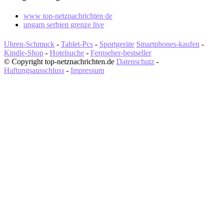
www top-netznachrichten de
ungarn serbien grenze live
Uhren-Schmuck
-
Tablet-Pcs
-
Sportgeräte
Smartphones-kaufen
-
Kindle-Shop
-
Hotelsuche
-
Fernseher-bestseller
© Copyright top-netznachrichten.de
Datenschutz
-
Haftungsausschluss
-
Impressum