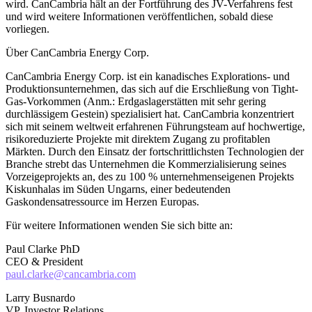
wird. CanCambria hält an der Fortführung des JV-Verfahrens fest
und wird weitere Informationen veröffentlichen, sobald diese
vorliegen.
Über CanCambria Energy Corp.
CanCambria Energy Corp. ist ein kanadisches Explorations- und
Produktionsunternehmen, das sich auf die Erschließung von Tight-
Gas-Vorkommen (Anm.: Erdgaslagerstätten mit sehr gering
durchlässigem Gestein) spezialisiert hat. CanCambria konzentriert
sich mit seinem weltweit erfahrenen Führungsteam auf hochwertige,
risikoreduzierte Projekte mit direktem Zugang zu profitablen
Märkten. Durch den Einsatz der fortschrittlichsten Technologien der
Branche strebt das Unternehmen die Kommerzialisierung seines
Vorzeigeprojekts an, des zu 100 % unternehmenseigenen Projekts
Kiskunhalas im Süden Ungarns, einer bedeutenden
Gaskondensatressource im Herzen Europas.
Für weitere Informationen wenden Sie sich bitte an:
Paul Clarke PhD
CEO & President
paul.clarke@cancambria.com
Larry Busnardo
VP, Investor Relations