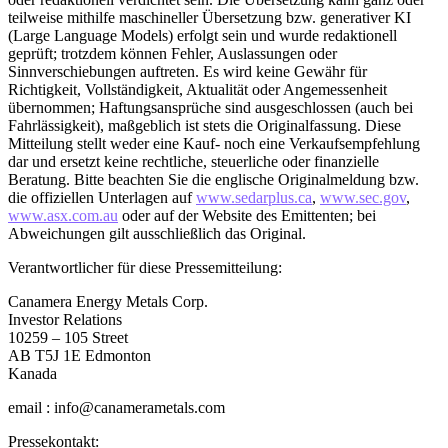
teilweise mithilfe maschineller Übersetzung bzw. generativer KI
(Large Language Models) erfolgt sein und wurde redaktionell
geprüft; trotzdem können Fehler, Auslassungen oder
Sinnverschiebungen auftreten. Es wird keine Gewähr für
Richtigkeit, Vollständigkeit, Aktualität oder Angemessenheit
übernommen; Haftungsansprüche sind ausgeschlossen (auch bei
Fahrlässigkeit), maßgeblich ist stets die Originalfassung. Diese
Mitteilung stellt weder eine Kauf- noch eine Verkaufsempfehlung
dar und ersetzt keine rechtliche, steuerliche oder finanzielle
Beratung. Bitte beachten Sie die englische Originalmeldung bzw.
die offiziellen Unterlagen auf
www.sedarplus.ca
,
www.sec.gov
,
www.asx.com.au
oder auf der Website des Emittenten; bei
Abweichungen gilt ausschließlich das Original.
Verantwortlicher für diese Pressemitteilung:
Canamera Energy Metals Corp.
Investor Relations
10259 – 105 Street
AB T5J 1E Edmonton
Kanada
email : info@canamerametals.com
Pressekontakt: