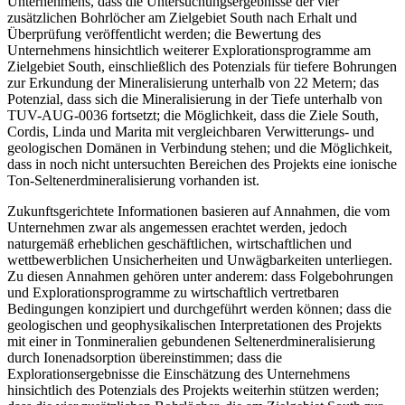
Unternehmens, dass die Untersuchungsergebnisse der vier
zusätzlichen Bohrlöcher am Zielgebiet South nach Erhalt und
Überprüfung veröffentlicht werden; die Bewertung des
Unternehmens hinsichtlich weiterer Explorationsprogramme am
Zielgebiet South, einschließlich des Potenzials für tiefere Bohrungen
zur Erkundung der Mineralisierung unterhalb von 22 Metern; das
Potenzial, dass sich die Mineralisierung in der Tiefe unterhalb von
TUV-AUG-0036 fortsetzt; die Möglichkeit, dass die Ziele South,
Cordis, Linda und Marita mit vergleichbaren Verwitterungs- und
geologischen Domänen in Verbindung stehen; und die Möglichkeit,
dass in noch nicht untersuchten Bereichen des Projekts eine ionische
Ton-Seltenerdmineralisierung vorhanden ist.
Zukunftsgerichtete Informationen basieren auf Annahmen, die vom
Unternehmen zwar als angemessen erachtet werden, jedoch
naturgemäß erheblichen geschäftlichen, wirtschaftlichen und
wettbewerblichen Unsicherheiten und Unwägbarkeiten unterliegen.
Zu diesen Annahmen gehören unter anderem: dass Folgebohrungen
und Explorationsprogramme zu wirtschaftlich vertretbaren
Bedingungen konzipiert und durchgeführt werden können; dass die
geologischen und geophysikalischen Interpretationen des Projekts
mit einer in Tonmineralien gebundenen Seltenerdmineralisierung
durch Ionenadsorption übereinstimmen; dass die
Explorationsergebnisse die Einschätzung des Unternehmens
hinsichtlich des Potenzials des Projekts weiterhin stützen werden;