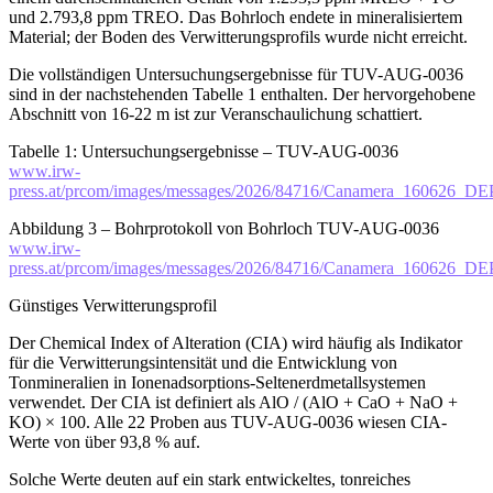
und 2.793,8 ppm TREO. Das Bohrloch endete in mineralisiertem
Material; der Boden des Verwitterungsprofils wurde nicht erreicht.
Die vollständigen Untersuchungsergebnisse für TUV-AUG-0036
sind in der nachstehenden Tabelle 1 enthalten. Der hervorgehobene
Abschnitt von 16-22 m ist zur Veranschaulichung schattiert.
Tabelle 1: Untersuchungsergebnisse – TUV-AUG-0036
www.irw-
press.at/prcom/images/messages/2026/84716/Canamera_160626_
Abbildung 3 – Bohrprotokoll von Bohrloch TUV-AUG-0036
www.irw-
press.at/prcom/images/messages/2026/84716/Canamera_160626_
Günstiges Verwitterungsprofil
Der Chemical Index of Alteration (CIA) wird häufig als Indikator
für die Verwitterungsintensität und die Entwicklung von
Tonmineralien in Ionenadsorptions-Seltenerdmetallsystemen
verwendet. Der CIA ist definiert als AlO / (AlO + CaO + NaO +
KO) × 100. Alle 22 Proben aus TUV-AUG-0036 wiesen CIA-
Werte von über 93,8 % auf.
Solche Werte deuten auf ein stark entwickeltes, tonreiches