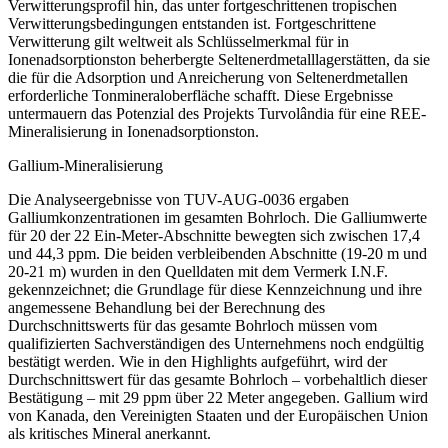
Verwitterungsprofil hin, das unter fortgeschrittenen tropischen
Verwitterungsbedingungen entstanden ist. Fortgeschrittene
Verwitterung gilt weltweit als Schlüsselmerkmal für in
Ionenadsorptionston beherbergte Seltenerdmetalllagerstätten, da sie
die für die Adsorption und Anreicherung von Seltenerdmetallen
erforderliche Tonmineraloberfläche schafft. Diese Ergebnisse
untermauern das Potenzial des Projekts Turvolândia für eine REE-
Mineralisierung in Ionenadsorptionston.
Gallium-Mineralisierung
Die Analyseergebnisse von TUV-AUG-0036 ergaben
Galliumkonzentrationen im gesamten Bohrloch. Die Galliumwerte
für 20 der 22 Ein-Meter-Abschnitte bewegten sich zwischen 17,4
und 44,3 ppm. Die beiden verbleibenden Abschnitte (19-20 m und
20-21 m) wurden in den Quelldaten mit dem Vermerk I.N.F.
gekennzeichnet; die Grundlage für diese Kennzeichnung und ihre
angemessene Behandlung bei der Berechnung des
Durchschnittswerts für das gesamte Bohrloch müssen vom
qualifizierten Sachverständigen des Unternehmens noch endgültig
bestätigt werden. Wie in den Highlights aufgeführt, wird der
Durchschnittswert für das gesamte Bohrloch – vorbehaltlich dieser
Bestätigung – mit 29 ppm über 22 Meter angegeben. Gallium wird
von Kanada, den Vereinigten Staaten und der Europäischen Union
als kritisches Mineral anerkannt.