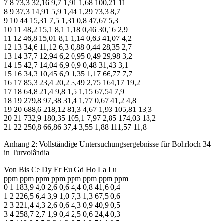
7 8 73,3 32,16 9,7 1,91 1,68 100,21 11
8 9 37,3 14,91 5,9 1,44 1,29 73,3 8,7
9 10 44 15,31 7,5 1,31 0,8 47,67 5,3
10 11 48,2 15,1 8,1 1,18 0,46 30,16 2,9
11 12 46,8 15,01 8,1 1,14 0,63 41,07 4,2
12 13 34,6 11,12 6,3 0,88 0,44 28,35 2,7
13 14 37,7 12,94 6,2 0,95 0,49 29,98 3,2
14 15 42,7 14,04 6,9 0,9 0,48 31,43 3,1
15 16 34,3 10,45 6,9 1,35 1,17 66,77 7,7
16 17 85,3 23,4 20,2 3,49 2,75 164,17 19,2
17 18 64,8 21,4 9,8 1,5 1,15 67,54 7,9
18 19 279,8 97,38 31,4 1,77 0,67 41,2 4,8
19 20 688,6 218,12 81,3 4,67 1,93 105,81 13,3
20 21 732,9 180,35 105,1 7,97 2,85 174,03 18,2
21 22 250,8 66,86 37,4 3,55 1,88 111,57 11,8
Anhang 2: Vollständige Untersuchungsergebnisse für Bohrloch 34
in Turvolândia
Von Bis Ce Dy Er Eu Gd Ho La Lu
ppm ppm ppm ppm ppm ppm ppm ppm
0 1 183,9 4,0 2,6 0,6 4,4 0,8 41,6 0,4
1 2 226,5 6,4 3,9 1,0 7,3 1,3 67,5 0,6
2 3 221,4 4,3 2,6 0,6 4,3 0,9 40,9 0,5
3 4 258,7 2,7 1,9 0,4 2,5 0,6 24,4 0,3