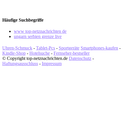
Häufige Suchbegriffe
www top-netznachrichten de
ungarn serbien grenze live
Uhren-Schmuck
-
Tablet-Pcs
-
Sportgeräte
Smartphones-kaufen
-
Kindle-Shop
-
Hotelsuche
-
Fernseher-bestseller
© Copyright top-netznachrichten.de
Datenschutz
-
Haftungsausschluss
-
Impressum