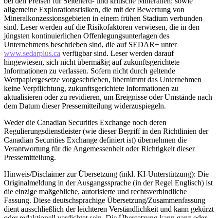
bei den Preisen für Seltenerd- und kritische Mineralien; sowie
allgemeine Explorationsrisiken, die mit der Bewertung von
Mineralkonzessionsgebieten in einem frühen Stadium verbunden
sind. Leser werden auf die Risikofaktoren verwiesen, die in den
jüngsten kontinuierlichen Offenlegungsunterlagen des
Unternehmens beschrieben sind, die auf SEDAR+ unter
www.sedarplus.ca
verfügbar sind. Leser werden darauf
hingewiesen, sich nicht übermäßig auf zukunftsgerichtete
Informationen zu verlassen. Sofern nicht durch geltende
Wertpapiergesetze vorgeschrieben, übernimmt das Unternehmen
keine Verpflichtung, zukunftsgerichtete Informationen zu
aktualisieren oder zu revidieren, um Ereignisse oder Umstände nach
dem Datum dieser Pressemitteilung widerzuspiegeln.
Weder die Canadian Securities Exchange noch deren
Regulierungsdienstleister (wie dieser Begriff in den Richtlinien der
Canadian Securities Exchange definiert ist) übernehmen die
Verantwortung für die Angemessenheit oder Richtigkeit dieser
Pressemitteilung.
Hinweis/Disclaimer zur Übersetzung (inkl. KI-Unterstützung): Die
Originalmeldung in der Ausgangssprache (in der Regel Englisch) ist
die einzige maßgebliche, autorisierte und rechtsverbindliche
Fassung. Diese deutschsprachige Übersetzung/Zusammenfassung
dient ausschließlich der leichteren Verständlichkeit und kann gekürzt
oder redaktionell verdichtet sein. Die Übersetzung kann ganz oder