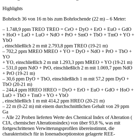
Highlights
Bohrloch 36 von 16 m bis zum Bohrlochende (22 m) – 6 Meter:
– 1.748,9 ppm TREO TREO = CeO + DyO + ErO + EuO + GdO
+ HoO + LaO + LuO + NdO + PrO + SmO + TbO + TmO + YO +
YbO
, einschließlich 2 m mit 2.793,8 ppm TREO (19-21 m)
– 702,2 ppm MREO MREO + YO = DyO + NdO + PrO + TbO +
YO
+ YO, einschließlich 2 m mit 1.293,3 ppm MREO + YO (19-21 m)
– 531,0 ppm NdO + PrO, einschließlich 2 m mit 1.069,7 ppm NdO
+ PrO (19-21 m)
– 30,6 ppm DyO + TbO, einschließlich 1 m mit 57,2 ppm DyO +
TbO (20-21 m)
– 244,4 ppm HREO HREO = DyO + ErO + EuO + GdO + HoO +
LuO + TbO + TmO + YO + YbO
, einschließlich 1 m mit 414,2 ppm HREO (20-21 m)
– 22 m (0-22 m) mit einem durchschnittlichen Gehalt von 29 ppm
Ga
– Alle 22 Proben lieferten Werte des Chemical Index of Alteration (
CIA, chemischer Alterationsindex) von über 93,8 %, was mit
fortgeschrittenen Verwitterungsprofilen übereinstimmt, die
charakteristisch für in Ionenadsorptionston gelagerte REE-