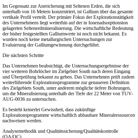
Im Gegensatz zur Anreicherung mit Seltenen Erden, die sich
unterhalb von 16 Metern konzentriert, ist Gallium über das gesamte
vertikale Profil verteilt. Der primäre Fokus der Explorationstätigkeit
des Unternehmens liegt weiterhin auf der in Ionenadsorptionston
gelagerten Seltenerdmineralisierung. Die wirtschaftliche Bedeutung
der bisher festgestellten Galliumwerte ist noch nicht bekannt. Es
wurden noch keine metallurgischen Untersuchungen zur
Evaluierung der Galliumgewinnung durchgeführt.
Die nächsten Schritte
Das Unternehmen beabsichtigt, die Untersuchungsergebnisse der
vier weiteren Bohrlöcher im Zielgebiet South nach deren Eingang
und Überprüfung bekannt zu geben. Das Unternehmen prüft zudem
weiterführende Explorationsprogramme zur genaueren Definition
des Zielgebiets South, unter anderem mögliche tiefere Bohrungen,
um die Mineralisierung unterhalb der Tiefe der 22 Meter von TUV-
AUG-0036 zu untersuchen.
Es besteht keinerlei Gewissheit, dass zukünftige
Explorationsprogramme wirtschaftlich abbaubare Mineralressourcen
nachweisen werden.
Analysemethodik und Qualitätssicherung/Qualitätskontrolle
(QA/QC)