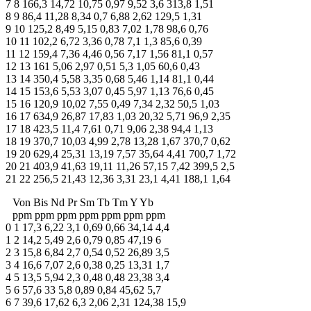
7 8 166,3 14,72 10,75 0,97 9,52 3,6 313,8 1,51
8 9 86,4 11,28 8,34 0,7 6,88 2,62 129,5 1,31
9 10 125,2 8,49 5,15 0,83 7,02 1,78 98,6 0,76
10 11 102,2 6,72 3,36 0,78 7,1 1,3 85,6 0,39
11 12 159,4 7,36 4,46 0,56 7,17 1,56 81,1 0,57
12 13 161 5,06 2,97 0,51 5,3 1,05 60,6 0,43
13 14 350,4 5,58 3,35 0,68 5,46 1,14 81,1 0,44
14 15 153,6 5,53 3,07 0,45 5,97 1,13 76,6 0,45
15 16 120,9 10,02 7,55 0,49 7,34 2,32 50,5 1,03
16 17 634,9 26,87 17,83 1,03 20,32 5,71 96,9 2,35
17 18 423,5 11,4 7,61 0,71 9,06 2,38 94,4 1,13
18 19 370,7 10,03 4,99 2,78 13,28 1,67 370,7 0,62
19 20 629,4 25,31 13,19 7,57 35,64 4,41 700,7 1,72
20 21 403,9 41,63 19,11 11,26 57,15 7,42 399,5 2,5
21 22 256,5 21,43 12,36 3,31 23,1 4,41 188,1 1,64
Von Bis Nd Pr Sm Tb Tm Y Yb
ppm ppm ppm ppm ppm ppm ppm
0 1 17,3 6,22 3,1 0,69 0,66 34,14 4,4
1 2 14,2 5,49 2,6 0,79 0,85 47,19 6
2 3 15,8 6,84 2,7 0,54 0,52 26,89 3,5
3 4 16,6 7,07 2,6 0,38 0,25 13,31 1,7
4 5 13,5 5,94 2,3 0,48 0,48 23,38 3,4
5 6 57,6 33 5,8 0,89 0,84 45,62 5,7
6 7 39,6 17,62 6,3 2,06 2,31 124,38 15,9