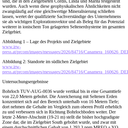
sind, die in den Zielgebieten Cordis, Linda und Marita festgestellt
wurden. Auch wenn diese geophysikalischen Ähnlichkeiten nicht
zwangsläufig auf eine gleichwertige Mineralisierung schließen
lassen, wertet der qualifizierte Sachverständige des Unternehmens
sie als wichtigen Explorationsvektor und als Beleg für das Potenzial
weiterer in ionischem Ton gelagerten Seltenerdsysteme im gesamten
Zielgebiet.
Abbildung 1 – Lage des Projekts und Zielgebiete
www.irw-
press.at/prcom/images/messages/2026/84716/Canamera_160626_
Abbildung 2: Standorte im südlichen Zielgebiet
www.irw-
press.at/prcom/images/messages/2026/84716/Canamera_160626_
Untersuchungsergebnisse
Bohrloch TUV-AUG-0036 wurde vertikal bis in eine Gesamttiefe
von 22,0 Metern gebohrt. Die Anreicherung mit Seltenen Erden
konzentriert sich auf den Bereich unterhalb von 16 Metern Tiefe;
dort nehmen die Gehalte im Vergleich zum oberen Profil erheblich
zu und verbessern sich in Richtung Bohrlochboden weiter. Der
letzte 2-Meter-Abschnitt (19-21 m) stellt die bisher hochgradigste
Zone dar, die im Zielgebiet South gebohrt wurde, und zwar mit
einem durchschnittlichen Gehalt von 1.293,3 ppm MREO + YO