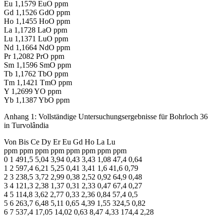
Eu 1,1579 EuO ppm
Gd 1,1526 GdO ppm
Ho 1,1455 HoO ppm
La 1,1728 LaO ppm
Lu 1,1371 LuO ppm
Nd 1,1664 NdO ppm
Pr 1,2082 PrO ppm
Sm 1,1596 SmO ppm
Tb 1,1762 TbO ppm
Tm 1,1421 TmO ppm
Y 1,2699 YO ppm
Yb 1,1387 YbO ppm
Anhang 1: Vollständige Untersuchungsergebnisse für Bohrloch 36
in Turvolândia
Von Bis Ce Dy Er Eu Gd Ho La Lu
ppm ppm ppm ppm ppm ppm ppm ppm
0 1 491,5 5,04 3,94 0,43 3,43 1,08 47,4 0,64
1 2 597,4 6,21 5,25 0,41 3,41 1,6 41,6 0,79
2 3 238,5 3,72 2,99 0,38 2,52 0,92 64,9 0,48
3 4 121,3 2,38 1,37 0,31 2,33 0,47 67,4 0,27
4 5 114,8 3,62 2,77 0,33 2,36 0,84 57,4 0,5
5 6 263,7 6,48 5,11 0,65 4,39 1,55 324,5 0,82
6 7 537,4 17,05 14,02 0,63 8,47 4,33 174,4 2,28