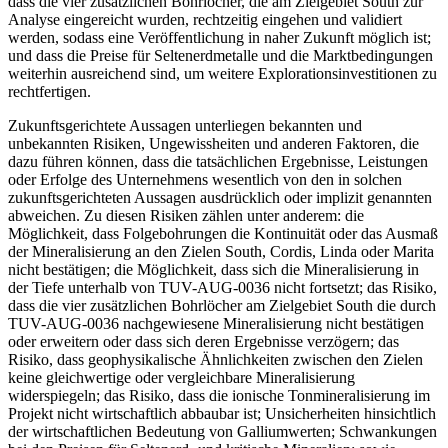
dass die vier zusätzlichen Bohrlöcher, die am Zielgebiet South zur
Analyse eingereicht wurden, rechtzeitig eingehen und validiert
werden, sodass eine Veröffentlichung in naher Zukunft möglich ist;
und dass die Preise für Seltenerdmetalle und die Marktbedingungen
weiterhin ausreichend sind, um weitere Explorationsinvestitionen zu
rechtfertigen.
Zukunftsgerichtete Aussagen unterliegen bekannten und
unbekannten Risiken, Ungewissheiten und anderen Faktoren, die
dazu führen können, dass die tatsächlichen Ergebnisse, Leistungen
oder Erfolge des Unternehmens wesentlich von den in solchen
zukunftsgerichteten Aussagen ausdrücklich oder implizit genannten
abweichen. Zu diesen Risiken zählen unter anderem: die
Möglichkeit, dass Folgebohrungen die Kontinuität oder das Ausmaß
der Mineralisierung an den Zielen South, Cordis, Linda oder Marita
nicht bestätigen; die Möglichkeit, dass sich die Mineralisierung in
der Tiefe unterhalb von TUV-AUG-0036 nicht fortsetzt; das Risiko,
dass die vier zusätzlichen Bohrlöcher am Zielgebiet South die durch
TUV-AUG-0036 nachgewiesene Mineralisierung nicht bestätigen
oder erweitern oder dass sich deren Ergebnisse verzögern; das
Risiko, dass geophysikalische Ähnlichkeiten zwischen den Zielen
keine gleichwertige oder vergleichbare Mineralisierung
widerspiegeln; das Risiko, dass die ionische Tonmineralisierung im
Projekt nicht wirtschaftlich abbaubar ist; Unsicherheiten hinsichtlich
der wirtschaftlichen Bedeutung von Galliumwerten; Schwankungen