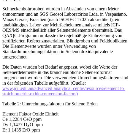
Schneckenbohrproben wurden in Abständen von einem Meter
entnommen und an SGS Geosol Laboratórios Ltda. in Vespasiano,
Minas Gerais, Brasilien (nach ISO/IEC 17025 akkreditiert), ein
unabhängiges Labor, zur Mehrfachelementanalyse mittels ICP-
OES/MS einschließlich aller Seltenerdelemente übermittelt. Das
QA/QC-Programm umfasste die regelmäßige Einbeziehung von
zertifizierten Referenzmaterialien, Blindproben und Feldduplikaten.
Die Elementwerte wurden unter Verwendung von
Standardumrechnungsfaktoren in Seltenerdoxidäquivalente
umgerechnet.
Die Daten wurden bei Bedarf angepasst, wobei die Werte der
Seltenerdelemente in das branchenübliche Seltenerdformat
umgerechnet wurden. Die verwendeten Umrechnungsfaktoren sind
in der folgenden Tabelle aufgeführt. (Quelle:
www.jcu.edu.au/advanced-analytical-centre/resources/element-to-
stoichiometric-oxide-conversion-factors)
Tabelle 2: Umrechnungsfaktoren für Seltene Erden
Element Faktor Oxide Einheit
Ce 1,2284 CeO ppm
Dy 1,1477 DyO ppm
Er 1,1435 ErO ppm