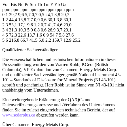
Von Bis Nd Pr Sm Tb Tm Y Yb Ga
ppm ppm ppm ppm ppm ppm ppm ppm
0 1 29,7 9,6 5,7 0,7 0,5 24,1 3,8 29,7
1 2 44,4 13,8 7,7 0,9 0,6 30,1 3,8 30,1
2 3 53,1 17,1 9,6 1,2 0,7 41,7 4,6 29,0
3 4 31,3 10,3 5,9 0,8 0,6 26,9 3,7 29,1
4 5 72,3 22,6 13,7 1,6 0,9 54,7 5,8 27,6
5 6 216,8 66,7 41,5 5,0 2,2 159,7 12,9 25,2
Qualifizierter Sachverständiger
Die wissenschaftlichen und technischen Informationen in dieser
Pressemitteilung wurden von Warren Robb, P.Geo. (British
Columbia), VP Exploration von Canamera Energy Metals Corp.
und qualifizierter Sachverständiger gemäß National Instrument 43-
101 – Standards of Disclosure for Mineral Projects (NI 43-101)
geprüft und genehmigt. Herr Robb ist im Sinne von NI 43-101 nicht
unabhängig vom Unternehmen.
Eine weitergehende Erläuterung der QA/QC- und
Datenverifizierungsprozesse und -Verfahren des Unternehmens
finden Sie im zuletzt eingereichten technischen Bericht, der auf
www.sedarplus.ca
abgerufen werden kann.
Über Canamera Energy Metals Corp.