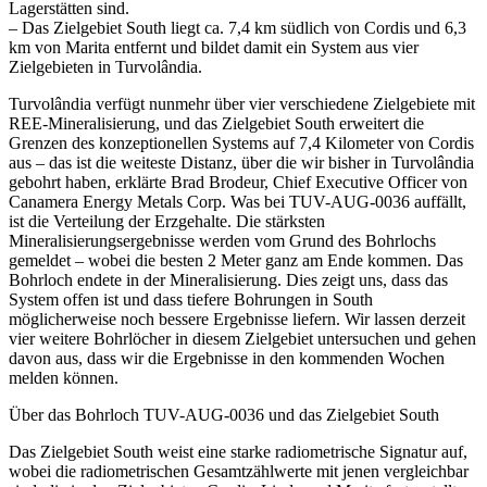
Lagerstätten sind.
– Das Zielgebiet South liegt ca. 7,4 km südlich von Cordis und 6,3
km von Marita entfernt und bildet damit ein System aus vier
Zielgebieten in Turvolândia.
Turvolândia verfügt nunmehr über vier verschiedene Zielgebiete mit
REE-Mineralisierung, und das Zielgebiet South erweitert die
Grenzen des konzeptionellen Systems auf 7,4 Kilometer von Cordis
aus – das ist die weiteste Distanz, über die wir bisher in Turvolândia
gebohrt haben, erklärte Brad Brodeur, Chief Executive Officer von
Canamera Energy Metals Corp. Was bei TUV-AUG-0036 auffällt,
ist die Verteilung der Erzgehalte. Die stärksten
Mineralisierungsergebnisse werden vom Grund des Bohrlochs
gemeldet – wobei die besten 2 Meter ganz am Ende kommen. Das
Bohrloch endete in der Mineralisierung. Dies zeigt uns, dass das
System offen ist und dass tiefere Bohrungen in South
möglicherweise noch bessere Ergebnisse liefern. Wir lassen derzeit
vier weitere Bohrlöcher in diesem Zielgebiet untersuchen und gehen
davon aus, dass wir die Ergebnisse in den kommenden Wochen
melden können.
Über das Bohrloch TUV-AUG-0036 und das Zielgebiet South
Das Zielgebiet South weist eine starke radiometrische Signatur auf,
wobei die radiometrischen Gesamtzählwerte mit jenen vergleichbar