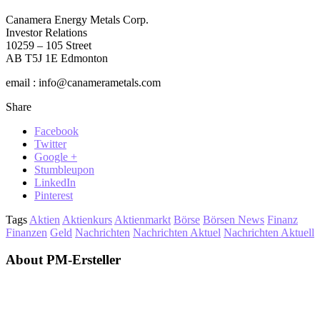
Canamera Energy Metals Corp.
Investor Relations
10259 – 105 Street
AB T5J 1E Edmonton
email : info@canamerametals.com
Share
Facebook
Twitter
Google +
Stumbleupon
LinkedIn
Pinterest
Tags
Aktien
Aktienkurs
Aktienmarkt
Börse
Börsen News
Finanz
Finanzen
Geld
Nachrichten
Nachrichten Aktuel
Nachrichten Aktuell
About PM-Ersteller