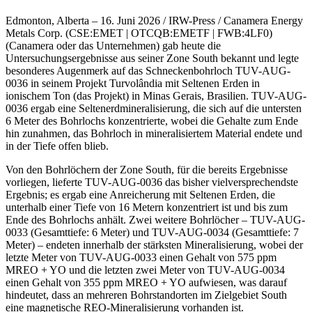
Edmonton, Alberta – 16. Juni 2026 / IRW-Press / Canamera Energy
Metals Corp. (CSE:EMET | OTCQB:EMETF | FWB:4LF0)
(Canamera oder das Unternehmen) gab heute die
Untersuchungsergebnisse aus seiner Zone South bekannt und legte
besonderes Augenmerk auf das Schneckenbohrloch TUV-AUG-
0036 in seinem Projekt Turvolândia mit Seltenen Erden in
ionischem Ton (das Projekt) in Minas Gerais, Brasilien. TUV-AUG-
0036 ergab eine Seltenerdmineralisierung, die sich auf die untersten
6 Meter des Bohrlochs konzentrierte, wobei die Gehalte zum Ende
hin zunahmen, das Bohrloch in mineralisiertem Material endete und
in der Tiefe offen blieb.
Von den Bohrlöchern der Zone South, für die bereits Ergebnisse
vorliegen, lieferte TUV-AUG-0036 das bisher vielversprechendste
Ergebnis; es ergab eine Anreicherung mit Seltenen Erden, die
unterhalb einer Tiefe von 16 Metern konzentriert ist und bis zum
Ende des Bohrlochs anhält. Zwei weitere Bohrlöcher – TUV-AUG-
0033 (Gesamttiefe: 6 Meter) und TUV-AUG-0034 (Gesamttiefe: 7
Meter) – endeten innerhalb der stärksten Mineralisierung, wobei der
letzte Meter von TUV-AUG-0033 einen Gehalt von 575 ppm
MREO + YO und die letzten zwei Meter von TUV-AUG-0034
einen Gehalt von 355 ppm MREO + YO aufwiesen, was darauf
hindeutet, dass an mehreren Bohrstandorten im Zielgebiet South
eine magnetische REO-Mineralisierung vorhanden ist.