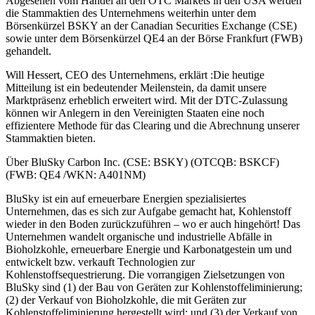
Abgesehen vom Handel an den OTC Markets in den USA werden
die Stammaktien des Unternehmens weiterhin unter dem
Börsenkürzel BSKY an der Canadian Securities Exchange (CSE)
sowie unter dem Börsenkürzel QE4 an der Börse Frankfurt (FWB)
gehandelt.
Will Hessert, CEO des Unternehmens, erklärt :Die heutige
Mitteilung ist ein bedeutender Meilenstein, da damit unsere
Marktpräsenz erheblich erweitert wird. Mit der DTC-Zulassung
können wir Anlegern in den Vereinigten Staaten eine noch
effizientere Methode für das Clearing und die Abrechnung unserer
Stammaktien bieten.
Über BluSky Carbon Inc. (CSE: BSKY) (OTCQB: BSKCF)
(FWB: QE4 /WKN: A401NM)
BluSky ist ein auf erneuerbare Energien spezialisiertes
Unternehmen, das es sich zur Aufgabe gemacht hat, Kohlenstoff
wieder in den Boden zurückzuführen – wo er auch hingehört! Das
Unternehmen wandelt organische und industrielle Abfälle in
Bioholzkohle, erneuerbare Energie und Karbonatgestein um und
entwickelt bzw. verkauft Technologien zur
Kohlenstoffsequestrierung. Die vorrangigen Zielsetzungen von
BluSky sind (1) der Bau von Geräten zur Kohlenstoffeliminierung;
(2) der Verkauf von Bioholzkohle, die mit Geräten zur
Kohlenstoffeliminierung hergestellt wird; und (3) der Verkauf von