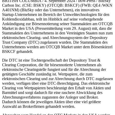
BRITISH COLUMBIA / 4. September 2024 / IRW-Press / BluSky
Carbon Inc. (CSE: BSKY) (OTCQB: BSKCF) (FWB: QE4 /WKN
A401NM) (BluSky oder das Unternehmen), ein innovatives
Startup-Unternehmen im Bereich der Umwelttechnologien für den
Kohlendioxidabbau, teilt im Hinblick auf seine vorhergehende
Ankündigung zur Börsennotierung seiner Stammaktien am OTCQB
Market in den USA (Pressemitteilung vom 29. August) mit, dass die
Stammaktien des Unternehmens in den Vereinigten Staaten nun zum
elektronischen Clearing- und Abrechnungssystem der Depository
Trust Company (DTC) zugelassen wurden. Die Stammaktien des
Unternehmens werden am OTCQB Market unter dem Börsenkürzel
BSKCF gehandelt.
Die DTC ist eine Tochtergesellschaft der Depository Trust &
Clearing Corporation, die für börsennotierte Unternehmen als
elektronische Clearingstelle fungiert und für die Abrechnung der
getätigten Geschäfte zuständig ist. Wertpapiere, die zum
elektronischen Clearing und zur Abrechnung durch DTC zugelassen
werden, verfügen über eine DTC-Berechtigung. Das elektronische
Clearing von Wertpapieren beschleunigt den Erhalt von Aktien und
Barmittel und sorgt dadurch für eine raschere Abwicklung des
Abrechnungsverfahrens zugunsten der Anleger und Broker.
Dadurch können die jeweiligen Aktien über eine viel größere
Auswahl an Brokerfirmen gehandelt werden.