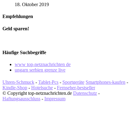
18. Oktober 2019
Empfehlungen
Geld sparen!
Häufige Suchbegriffe
www top-netznachrichten de
ungarn serbien grenze live
Uhren-Schmuck
-
Tablet-Pcs
-
Sportgeräte
Smartphones-kaufen
-
Kindle-Shop
-
Hotelsuche
-
Fernseher-bestseller
© Copyright top-netznachrichten.de
Datenschutz
-
Haftungsausschluss
-
Impressum