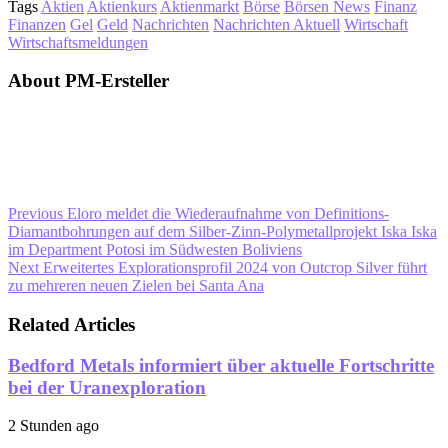
Tags
Aktien
Aktienkurs
Aktienmarkt
Börse
Börsen News
Finanz
Finanzen
Gel
Geld
Nachrichten
Nachrichten Aktuell
Wirtschaft
Wirtschaftsmeldungen
About PM-Ersteller
Previous
Eloro meldet die Wiederaufnahme von Definitions-
Diamantbohrungen auf dem Silber-Zinn-Polymetallprojekt Iska Iska
im Department Potosi im Südwesten Boliviens
Next
Erweitertes Explorationsprofil 2024 von Outcrop Silver führt
zu mehreren neuen Zielen bei Santa Ana
Related Articles
Bedford Metals informiert über aktuelle Fortschritte
bei der Uranexploration
2 Stunden ago