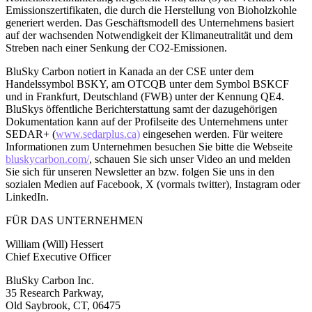
Emissionszertifikaten, die durch die Herstellung von Bioholzkohle
generiert werden. Das Geschäftsmodell des Unternehmens basiert
auf der wachsenden Notwendigkeit der Klimaneutralität und dem
Streben nach einer Senkung der CO2-Emissionen.
BluSky Carbon notiert in Kanada an der CSE unter dem
Handelssymbol BSKY, am OTCQB unter dem Symbol BSKCF
und in Frankfurt, Deutschland (FWB) unter der Kennung QE4.
BluSkys öffentliche Berichterstattung samt der dazugehörigen
Dokumentation kann auf der Profilseite des Unternehmens unter
SEDAR+ (
www.sedarplus.ca)
eingesehen werden. Für weitere
Informationen zum Unternehmen besuchen Sie bitte die Webseite
bluskycarbon.com/
, schauen Sie sich unser Video an und melden
Sie sich für unseren Newsletter an bzw. folgen Sie uns in den
sozialen Medien auf Facebook, X (vormals twitter), Instagram oder
LinkedIn.
FÜR DAS UNTERNEHMEN
William (Will) Hessert
Chief Executive Officer
BluSky Carbon Inc.
35 Research Parkway,
Old Saybrook, CT, 06475