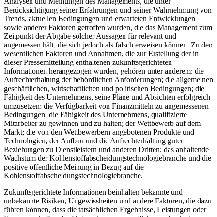
Analysen und Meinungen des Managements, die unter
Berücksichtigung seiner Erfahrungen und seiner Wahrnehmung von
Trends, aktuellen Bedingungen und erwarteten Entwicklungen
sowie anderer Faktoren getroffen wurden, die das Management zum
Zeitpunkt der Abgabe solcher Aussagen für relevant und
angemessen hält, die sich jedoch als falsch erweisen können. Zu den
wesentlichen Faktoren und Annahmen, die zur Erstellung der in
dieser Pressemitteilung enthaltenen zukunftsgerichteten
Informationen herangezogen wurden, gehören unter anderem: die
Aufrechterhaltung der behördlichen Anforderungen; die allgemeinen
geschäftlichen, wirtschaftlichen und politischen Bedingungen; die
Fähigkeit des Unternehmens, seine Pläne und Absichten erfolgreich
umzusetzen; die Verfügbarkeit von Finanzmitteln zu angemessenen
Bedingungen; die Fähigkeit des Unternehmens, qualifizierte
Mitarbeiter zu gewinnen und zu halten; der Wettbewerb auf dem
Markt; die von den Wettbewerbern angebotenen Produkte und
Technologien; der Aufbau und die Aufrechterhaltung guter
Beziehungen zu Dienstleistern und anderen Dritten; das anhaltende
Wachstum der Kohlenstoffabscheidungstechnologiebranche und die
positive öffentliche Meinung in Bezug auf die
Kohlenstoffabscheidungstechnologiebranche.
Zukunftsgerichtete Informationen beinhalten bekannte und
unbekannte Risiken, Ungewissheiten und andere Faktoren, die dazu
führen können, dass die tatsächlichen Ergebnisse, Leistungen oder