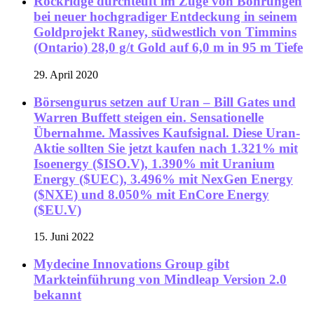
Rockridge durchteuft im Zuge von Bohrungen
bei neuer hochgradiger Entdeckung in seinem
Goldprojekt Raney, südwestlich von Timmins
(Ontario) 28,0 g/t Gold auf 6,0 m in 95 m Tiefe
29. April 2020
Börsengurus setzen auf Uran – Bill Gates und
Warren Buffett steigen ein. Sensationelle
Übernahme. Massives Kaufsignal. Diese Uran-
Aktie sollten Sie jetzt kaufen nach 1.321% mit
Isoenergy ($ISO.V), 1.390% mit Uranium
Energy ($UEC), 3.496% mit NexGen Energy
($NXE) und 8.050% mit EnCore Energy
($EU.V)
15. Juni 2022
Mydecine Innovations Group gibt
Markteinführung von Mindleap Version 2.0
bekannt