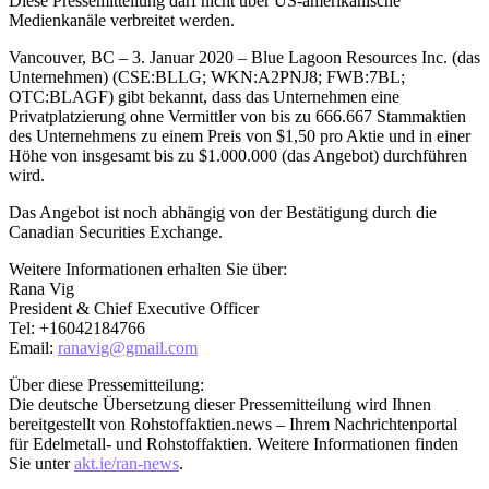
Diese Pressemitteilung darf nicht über US-amerikanische
Medienkanäle verbreitet werden.
Vancouver, BC – 3. Januar 2020 – Blue Lagoon Resources Inc. (das
Unternehmen) (CSE:BLLG; WKN:A2PNJ8; FWB:7BL;
OTC:BLAGF) gibt bekannt, dass das Unternehmen eine
Privatplatzierung ohne Vermittler von bis zu 666.667 Stammaktien
des Unternehmens zu einem Preis von $1,50 pro Aktie und in einer
Höhe von insgesamt bis zu $1.000.000 (das Angebot) durchführen
wird.
Das Angebot ist noch abhängig von der Bestätigung durch die
Canadian Securities Exchange.
Weitere Informationen erhalten Sie über:
Rana Vig
President & Chief Executive Officer
Tel: +16042184766
Email:
ranavig@gmail.com
Über diese Pressemitteilung:
Die deutsche Übersetzung dieser Pressemitteilung wird Ihnen
bereitgestellt von Rohstoffaktien.news – Ihrem Nachrichtenportal
für Edelmetall- und Rohstoffaktien. Weitere Informationen finden
Sie unter
akt.ie/ran-news
.