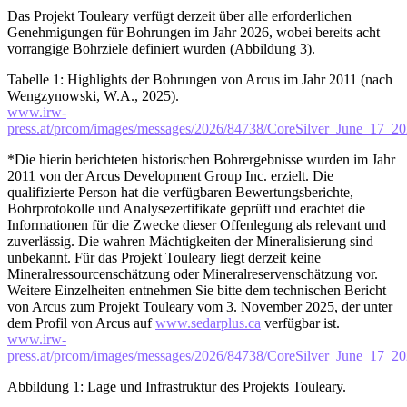
Das Projekt Touleary verfügt derzeit über alle erforderlichen
Genehmigungen für Bohrungen im Jahr 2026, wobei bereits acht
vorrangige Bohrziele definiert wurden (Abbildung 3).
Tabelle 1: Highlights der Bohrungen von Arcus im Jahr 2011 (nach
Wengzynowski, W.A., 2025).
www.irw-
press.at/prcom/images/messages/2026/84738/CoreSilver_June_1
*Die hierin berichteten historischen Bohrergebnisse wurden im Jahr
2011 von der Arcus Development Group Inc. erzielt. Die
qualifizierte Person hat die verfügbaren Bewertungsberichte,
Bohrprotokolle und Analysezertifikate geprüft und erachtet die
Informationen für die Zwecke dieser Offenlegung als relevant und
zuverlässig. Die wahren Mächtigkeiten der Mineralisierung sind
unbekannt. Für das Projekt Touleary liegt derzeit keine
Mineralressourcenschätzung oder Mineralreservenschätzung vor.
Weitere Einzelheiten entnehmen Sie bitte dem technischen Bericht
von Arcus zum Projekt Touleary vom 3. November 2025, der unter
dem Profil von Arcus auf
www.sedarplus.ca
verfügbar ist.
www.irw-
press.at/prcom/images/messages/2026/84738/CoreSilver_June_1
Abbildung 1: Lage und Infrastruktur des Projekts Touleary.