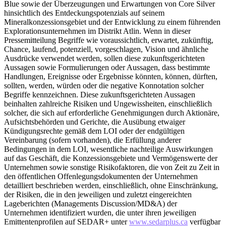
Blue sowie der Überzeugungen und Erwartungen von Core Silver
hinsichtlich des Entdeckungspotenzials auf seinem
Mineralkonzessionsgebiet und der Entwicklung zu einem führenden
Explorationsunternehmen im Distrikt Atlin. Wenn in dieser
Pressemitteilung Begriffe wie voraussichtlich, erwartet, zukünftig,
Chance, laufend, potenziell, vorgeschlagen, Vision und ähnliche
Ausdrücke verwendet werden, sollen diese zukunftsgerichteten
Aussagen sowie Formulierungen oder Aussagen, dass bestimmte
Handlungen, Ereignisse oder Ergebnisse könnten, können, dürften,
sollten, werden, würden oder die negative Konnotation solcher
Begriffe kennzeichnen. Diese zukunftsgerichteten Aussagen
beinhalten zahlreiche Risiken und Ungewissheiten, einschließlich
solcher, die sich auf erforderliche Genehmigungen durch Aktionäre,
Aufsichtsbehörden und Gerichte, die Ausübung etwaiger
Kündigungsrechte gemäß dem LOI oder der endgültigen
Vereinbarung (sofern vorhanden), die Erfüllung anderer
Bedingungen in dem LOI, wesentliche nachteilige Auswirkungen
auf das Geschäft, die Konzessionsgebiete und Vermögenswerte der
Unternehmen sowie sonstige Risikofaktoren, die von Zeit zu Zeit in
den öffentlichen Offenlegungsdokumenten der Unternehmen
detailliert beschrieben werden, einschließlich, ohne Einschränkung,
der Risiken, die in den jeweiligen und zuletzt eingereichten
Lageberichten (Managements Discussion/MD&A) der
Unternehmen identifiziert wurden, die unter ihren jeweiligen
Emittentenprofilen auf SEDAR+ unter
www.sedarplus.ca
verfügbar