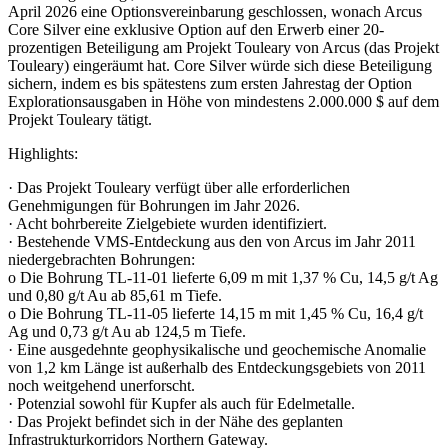
April 2026 eine Optionsvereinbarung geschlossen, wonach Arcus
Core Silver eine exklusive Option auf den Erwerb einer 20-
prozentigen Beteiligung am Projekt Touleary von Arcus (das Projekt
Touleary) eingeräumt hat. Core Silver würde sich diese Beteiligung
sichern, indem es bis spätestens zum ersten Jahrestag der Option
Explorationsausgaben in Höhe von mindestens 2.000.000 $ auf dem
Projekt Touleary tätigt.
Highlights:
· Das Projekt Touleary verfügt über alle erforderlichen
Genehmigungen für Bohrungen im Jahr 2026.
· Acht bohrbereite Zielgebiete wurden identifiziert.
· Bestehende VMS-Entdeckung aus den von Arcus im Jahr 2011
niedergebrachten Bohrungen:
o Die Bohrung TL-11-01 lieferte 6,09 m mit 1,37 % Cu, 14,5 g/t Ag
und 0,80 g/t Au ab 85,61 m Tiefe.
o Die Bohrung TL-11-05 lieferte 14,15 m mit 1,45 % Cu, 16,4 g/t
Ag und 0,73 g/t Au ab 124,5 m Tiefe.
· Eine ausgedehnte geophysikalische und geochemische Anomalie
von 1,2 km Länge ist außerhalb des Entdeckungsgebiets von 2011
noch weitgehend unerforscht.
· Potenzial sowohl für Kupfer als auch für Edelmetalle.
· Das Projekt befindet sich in der Nähe des geplanten
Infrastrukturkorridors Northern Gateway.