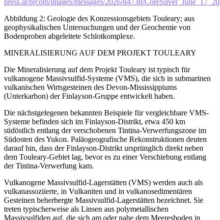
press.at/prcom/images/messages/2026/84738/CoreSilver_June_1
Abbildung 2: Geologie des Konzessionsgebiets Touleary; aus
geophysikalischen Untersuchungen und der Geochemie von
Bodenproben abgeleitete Schlotkomplexe.
MINERALISIERUNG AUF DEM PROJEKT TOULEARY
Die Mineralisierung auf dem Projekt Touleary ist typisch für
vulkanogene Massivsulfid-Systeme (VMS), die sich in submarinen
vulkanischen Wirtsgesteinen des Devon-Mississippiums
(Unterkarbon) der Finlayson-Gruppe entwickelt haben.
Die nächstgelegenen bekannten Beispiele für vergleichbare VMS-
Systeme befinden sich im Finlayson-Distrikt, etwa 450 km
südöstlich entlang der verschobenen Tintina-Verwerfungszone im
Südosten des Yukon. Paläogeografische Rekonstruktionen deuten
darauf hin, dass der Finlayson-Distrikt ursprünglich direkt neben
dem Touleary-Gebiet lag, bevor es zu einer Verschiebung entlang
der Tintina-Verwerfung kam.
Vulkanogene Massivsulfid-Lagerstätten (VMS) werden auch als
vulkanassoziierte, in Vulkaniten und in vulkanosedimentären
Gesteinen beherbergte Massivsulfid-Lagerstätten bezeichnet. Sie
treten typischerweise als Linsen aus polymetallischen
Massivsulfiden auf, die sich am oder nahe dem Meeresboden in