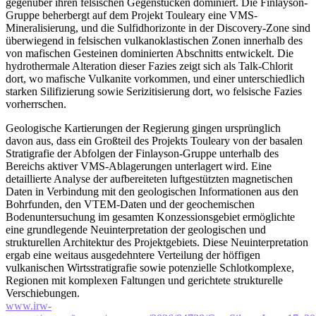
gegenüber ihren felsischen Gegenstücken dominiert. Die Finlayson-
Gruppe beherbergt auf dem Projekt Touleary eine VMS-
Mineralisierung, und die Sulfidhorizonte in der Discovery-Zone sind
überwiegend in felsischen vulkanoklastischen Zonen innerhalb des
von mafischen Gesteinen dominierten Abschnitts entwickelt. Die
hydrothermale Alteration dieser Fazies zeigt sich als Talk-Chlorit
dort, wo mafische Vulkanite vorkommen, und einer unterschiedlich
starken Silifizierung sowie Serizitisierung dort, wo felsische Fazies
vorherrschen.
Geologische Kartierungen der Regierung gingen ursprünglich
davon aus, dass ein Großteil des Projekts Touleary von der basalen
Stratigrafie der Abfolgen der Finlayson-Gruppe unterhalb des
Bereichs aktiver VMS-Ablagerungen unterlagert wird. Eine
detaillierte Analyse der aufbereiteten luftgestützten magnetischen
Daten in Verbindung mit den geologischen Informationen aus den
Bohrfunden, den VTEM-Daten und der geochemischen
Bodenuntersuchung im gesamten Konzessionsgebiet ermöglichte
eine grundlegende Neuinterpretation der geologischen und
strukturellen Architektur des Projektgebiets. Diese Neuinterpretation
ergab eine weitaus ausgedehntere Verteilung der höffigen
vulkanischen Wirtsstratigrafie sowie potenzielle Schlotkomplexe,
Regionen mit komplexen Faltungen und gerichtete strukturelle
Verschiebungen.
www.irw-