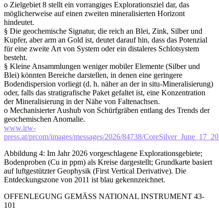
o Zielgebiet 8 stellt ein vorrangiges Explorationsziel dar, das
möglicherweise auf einen zweiten mineralisierten Horizont
hindeutet.
§ Die geochemische Signatur, die reich an Blei, Zink, Silber und
Kupfer, aber arm an Gold ist, deutet darauf hin, dass das Potenzial
für eine zweite Art von System oder ein distaleres Schlotsystem
besteht.
§ Kleine Ansammlungen weniger mobiler Elemente (Silber und
Blei) könnten Bereiche darstellen, in denen eine geringere
Bodendispersion vorliegt (d. h. näher an der in situ-Mineralisierung)
oder, falls das stratigrafische Paket gefaltet ist, eine Konzentration
der Mineralisierung in der Nähe von Faltenachsen.
o Mechanisierter Aushub von Schürfgräben entlang des Trends der
geochemischen Anomalie.
www.irw-
press.at/prcom/images/messages/2026/84738/CoreSilver_June_1
Abbildung 4: Im Jahr 2026 vorgeschlagene Explorationsgebiete;
Bodenproben (Cu in ppm) als Kreise dargestellt; Grundkarte basiert
auf luftgestützter Geophysik (First Vertical Derivative). Die
Entdeckungszone von 2011 ist blau gekennzeichnet.
OFFENLEGUNG GEMÄSS NATIONAL INSTRUMENT 43-
101