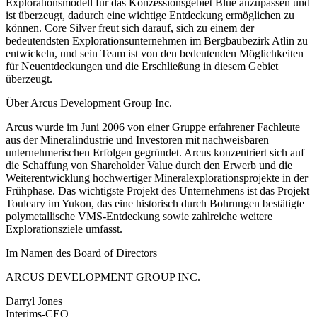
Explorationsmodell für das Konzessionsgebiet Blue anzupassen und
ist überzeugt, dadurch eine wichtige Entdeckung ermöglichen zu
können. Core Silver freut sich darauf, sich zu einem der
bedeutendsten Explorationsunternehmen im Bergbaubezirk Atlin zu
entwickeln, und sein Team ist von den bedeutenden Möglichkeiten
für Neuentdeckungen und die Erschließung in diesem Gebiet
überzeugt.
Über Arcus Development Group Inc.
Arcus wurde im Juni 2006 von einer Gruppe erfahrener Fachleute
aus der Mineralindustrie und Investoren mit nachweisbaren
unternehmerischen Erfolgen gegründet. Arcus konzentriert sich auf
die Schaffung von Shareholder Value durch den Erwerb und die
Weiterentwicklung hochwertiger Mineralexplorationsprojekte in der
Frühphase. Das wichtigste Projekt des Unternehmens ist das Projekt
Touleary im Yukon, das eine historisch durch Bohrungen bestätigte
polymetallische VMS-Entdeckung sowie zahlreiche weitere
Explorationsziele umfasst.
Im Namen des Board of Directors
ARCUS DEVELOPMENT GROUP INC.
Darryl Jones
Interims-CEO