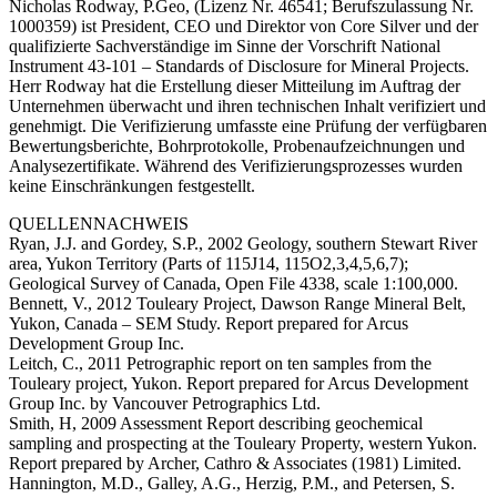
Nicholas Rodway, P.Geo, (Lizenz Nr. 46541; Berufszulassung Nr.
1000359) ist President, CEO und Direktor von Core Silver und der
qualifizierte Sachverständige im Sinne der Vorschrift National
Instrument 43-101 – Standards of Disclosure for Mineral Projects.
Herr Rodway hat die Erstellung dieser Mitteilung im Auftrag der
Unternehmen überwacht und ihren technischen Inhalt verifiziert und
genehmigt. Die Verifizierung umfasste eine Prüfung der verfügbaren
Bewertungsberichte, Bohrprotokolle, Probenaufzeichnungen und
Analysezertifikate. Während des Verifizierungsprozesses wurden
keine Einschränkungen festgestellt.
QUELLENNACHWEIS
Ryan, J.J. and Gordey, S.P., 2002 Geology, southern Stewart River
area, Yukon Territory (Parts of 115J14, 115O2,3,4,5,6,7);
Geological Survey of Canada, Open File 4338, scale 1:100,000.
Bennett, V., 2012 Touleary Project, Dawson Range Mineral Belt,
Yukon, Canada – SEM Study. Report prepared for Arcus
Development Group Inc.
Leitch, C., 2011 Petrographic report on ten samples from the
Touleary project, Yukon. Report prepared for Arcus Development
Group Inc. by Vancouver Petrographics Ltd.
Smith, H, 2009 Assessment Report describing geochemical
sampling and prospecting at the Touleary Property, western Yukon.
Report prepared by Archer, Cathro & Associates (1981) Limited.
Hannington, M.D., Galley, A.G., Herzig, P.M., and Petersen, S.