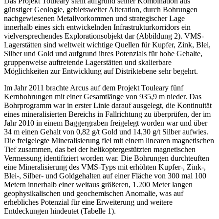
Das Projekt Touleary stellt aufgrund seiner Kombination aus
günstiger Geologie, gebietsweiter Alteration, durch Bohrungen
nachgewiesenen Metallvorkommen und strategischer Lage
innerhalb eines sich entwickelnden Infrastrukturkorridors ein
vielversprechendes Explorationsobjekt dar (Abbildung 2). VMS-
Lagerstätten sind weltweit wichtige Quellen für Kupfer, Zink, Blei,
Silber und Gold und aufgrund ihres Potenzials für hohe Gehalte,
gruppenweise auftretende Lagerstätten und skalierbare
Möglichkeiten zur Entwicklung auf Distriktebene sehr begehrt.
Im Jahr 2011 brachte Arcus auf dem Projekt Touleary fünf
Kernbohrungen mit einer Gesamtlänge von 935,9 m nieder. Das
Bohrprogramm war in erster Linie darauf ausgelegt, die Kontinuität
eines mineralisierten Bereichs in Fallrichtung zu überprüfen, der im
Jahr 2010 in einem Baggergraben freigelegt worden war und über
34 m einen Gehalt von 0,82 g/t Gold und 14,30 g/t Silber aufwies.
Die freigelegte Mineralisierung fiel mit einem linearen magnetischen
Tief zusammen, das bei der helikoptergestützten magnetischen
Vermessung identifiziert worden war. Die Bohrungen durchteuften
eine Mineralisierung des VMS-Typs mit erhöhten Kupfer-, Zink-,
Blei-, Silber- und Goldgehalten auf einer Fläche von 300 mal 100
Metern innerhalb einer weitaus größeren, 1.200 Meter langen
geophysikalischen und geochemischen Anomalie, was auf
erhebliches Potenzial für eine Erweiterung und weitere
Entdeckungen hindeutet (Tabelle 1).