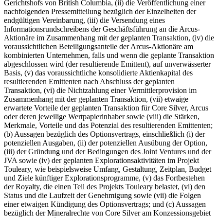
Gerichtshofs von British Columbia, (ii) die Veröffentlichung einer
nachfolgenden Pressemitteilung bezüglich der Einzelheiten der
endgültigen Vereinbarung, (iii) die Versendung eines
Informationsrundschreibens der Geschäftsführung an die Arcus-
Aktionäre im Zusammenhang mit der geplanten Transaktion, (iv) die
voraussichtlichen Beteiligungsanteile der Arcus-Aktionäre am
kombinierten Unternehmen, falls und wenn die geplante Transaktion
abgeschlossen wird (der resultierende Emittent), auf unverwässerter
Basis, (v) das voraussichtliche konsolidierte Aktienkapital des
resultierenden Emittenten nach Abschluss der geplanten
Transaktion, (vi) die Nichtzahlung einer Vermittlerprovision im
Zusammenhang mit der geplanten Transaktion, (vii) etwaige
erwartete Vorteile der geplanten Transaktion für Core Silver, Arcus
oder deren jeweilige Wertpapierinhaber sowie (viii) die Stärken,
Merkmale, Vorteile und das Potenzial des resultierenden Emittenten;
(b) Aussagen bezüglich des Optionsvertrags, einschließlich (i) der
potenziellen Ausgaben, (ii) der potenziellen Ausübung der Option,
(iii) der Gründung und der Bedingungen des Joint Ventures und der
JVA sowie (iv) der geplanten Explorationsaktivitäten im Projekt
Touleary, wie beispielsweise Umfang, Gestaltung, Zeitplan, Budget
und Ziele künftiger Explorationsprogramme, (v) das Fortbestehen
der Royalty, die einen Teil des Projekts Touleary belastet, (vi) den
Status und die Laufzeit der Genehmigung sowie (vii) die Folgen
einer etwaigen Kündigung des Optionsvertrags; und (c) Aussagen
bezüglich der Mineralrechte von Core Silver am Konzessionsgebiet