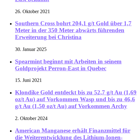
26. Oktober 2021
Southern Cross bohrt 204,1 g/t Gold über 1,7
Meter in der 350 Meter abwärts führenden
Erweiterung bei Christina
30. Januar 2025
Spearmint beginnt mit Arbeiten in seinem
Goldprojekt Perron-East in Quebec
15. Juni 2021
Klondike Gold entdeckt bis zu 52,7 g/t Au (1,69
oz/t Au) auf Vorkommen Wasp und bis zu 46,6
g/t Au (1,50 oz/t Au) auf Vorkommen Archy
2. Oktober 2024
American Manganese erhält Finanzmittel für
die Weiterentwicklung des Lithium-Ionen-