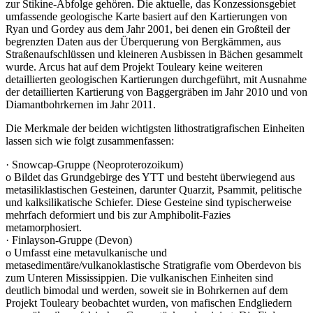
zur Stikine-Abfolge gehören. Die aktuelle, das Konzessionsgebiet
umfassende geologische Karte basiert auf den Kartierungen von
Ryan und Gordey aus dem Jahr 2001, bei denen ein Großteil der
begrenzten Daten aus der Überquerung von Bergkämmen, aus
Straßenaufschlüssen und kleineren Ausbissen in Bächen gesammelt
wurde. Arcus hat auf dem Projekt Touleary keine weiteren
detaillierten geologischen Kartierungen durchgeführt, mit Ausnahme
der detaillierten Kartierung von Baggergräben im Jahr 2010 und von
Diamantbohrkernen im Jahr 2011.
Die Merkmale der beiden wichtigsten lithostratigrafischen Einheiten
lassen sich wie folgt zusammenfassen:
· Snowcap-Gruppe (Neoproterozoikum)
o Bildet das Grundgebirge des YTT und besteht überwiegend aus
metasiliklastischen Gesteinen, darunter Quarzit, Psammit, pelitische
und kalksilikatische Schiefer. Diese Gesteine sind typischerweise
mehrfach deformiert und bis zur Amphibolit-Fazies
metamorphosiert.
· Finlayson-Gruppe (Devon)
o Umfasst eine metavulkanische und
metasedimentäre/vulkanoklastische Stratigrafie vom Oberdevon bis
zum Unteren Mississippien. Die vulkanischen Einheiten sind
deutlich bimodal und werden, soweit sie in Bohrkernen auf dem
Projekt Touleary beobachtet wurden, von mafischen Endgliedern