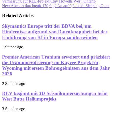
Vermessung auf REE-Projekt Clay Howells West, Ontario
Next
Abcourt durchteuft 170,9 g/t Au auf 0,8 m bei Sleeping Giant
Related Articles
Skymantics Europe tritt der BDVA bei, um
Hindernisse aufgrund von Datenknappheit bei der
Einführung von KI in Europa zu überwinden
1 Stunde ago
Premier American Uranium erweitert und präzisiert
die Uranmineralisierung im Kaycee-Projekt in
Wyoming mit ersten Bohrergebnissen aus dem Jahr
2026
2 Stunden ago
REV beginnt mit 3D-Seismikuntersuchungen beim
West Butte Heliumprojekt
3 Stunden ago