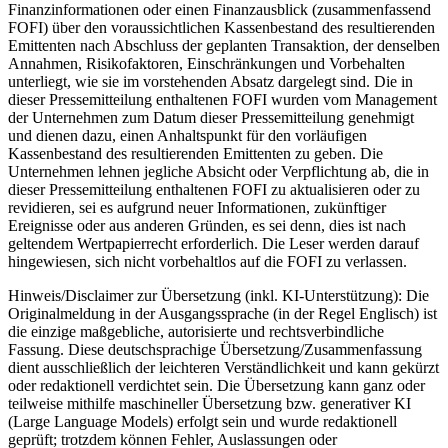
Finanzinformationen oder einen Finanzausblick (zusammenfassend
FOFI) über den voraussichtlichen Kassenbestand des resultierenden
Emittenten nach Abschluss der geplanten Transaktion, der denselben
Annahmen, Risikofaktoren, Einschränkungen und Vorbehalten
unterliegt, wie sie im vorstehenden Absatz dargelegt sind. Die in
dieser Pressemitteilung enthaltenen FOFI wurden vom Management
der Unternehmen zum Datum dieser Pressemitteilung genehmigt
und dienen dazu, einen Anhaltspunkt für den vorläufigen
Kassenbestand des resultierenden Emittenten zu geben. Die
Unternehmen lehnen jegliche Absicht oder Verpflichtung ab, die in
dieser Pressemitteilung enthaltenen FOFI zu aktualisieren oder zu
revidieren, sei es aufgrund neuer Informationen, zukünftiger
Ereignisse oder aus anderen Gründen, es sei denn, dies ist nach
geltendem Wertpapierrecht erforderlich. Die Leser werden darauf
hingewiesen, sich nicht vorbehaltlos auf die FOFI zu verlassen.
Hinweis/Disclaimer zur Übersetzung (inkl. KI-Unterstützung): Die
Originalmeldung in der Ausgangssprache (in der Regel Englisch) ist
die einzige maßgebliche, autorisierte und rechtsverbindliche
Fassung. Diese deutschsprachige Übersetzung/Zusammenfassung
dient ausschließlich der leichteren Verständlichkeit und kann gekürzt
oder redaktionell verdichtet sein. Die Übersetzung kann ganz oder
teilweise mithilfe maschineller Übersetzung bzw. generativer KI
(Large Language Models) erfolgt sein und wurde redaktionell
geprüft; trotzdem können Fehler, Auslassungen oder