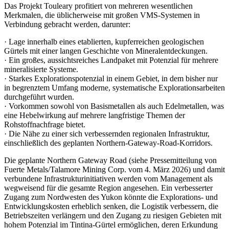
Das Projekt Touleary profitiert von mehreren wesentlichen
Merkmalen, die üblicherweise mit großen VMS-Systemen in
Verbindung gebracht werden, darunter:
· Lage innerhalb eines etablierten, kupferreichen geologischen
Gürtels mit einer langen Geschichte von Mineralentdeckungen.
· Ein großes, aussichtsreiches Landpaket mit Potenzial für mehrere
mineralisierte Systeme.
· Starkes Explorationspotenzial in einem Gebiet, in dem bisher nur
in begrenztem Umfang moderne, systematische Explorationsarbeiten
durchgeführt wurden.
· Vorkommen sowohl von Basismetallen als auch Edelmetallen, was
eine Hebelwirkung auf mehrere langfristige Themen der
Rohstoffnachfrage bietet.
· Die Nähe zu einer sich verbessernden regionalen Infrastruktur,
einschließlich des geplanten Northern-Gateway-Road-Korridors.
Die geplante Northern Gateway Road (siehe Pressemitteilung von
Fuerte Metals/Talamore Mining Corp. vom 4. März 2026) und damit
verbundene Infrastrukturinitiativen werden vom Management als
wegweisend für die gesamte Region angesehen. Ein verbesserter
Zugang zum Nordwesten des Yukon könnte die Explorations- und
Entwicklungskosten erheblich senken, die Logistik verbessern, die
Betriebszeiten verlängern und den Zugang zu riesigen Gebieten mit
hohem Potenzial im Tintina-Gürtel ermöglichen, deren Erkundung