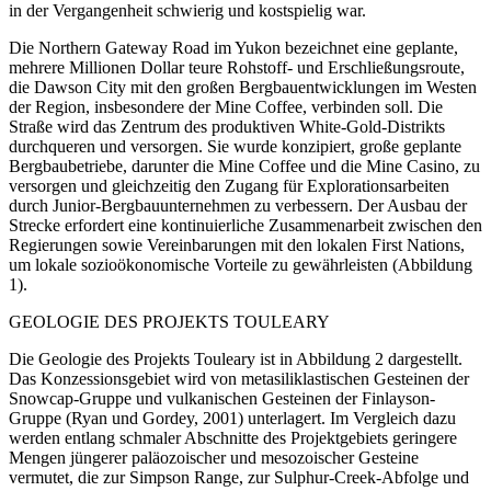
in der Vergangenheit schwierig und kostspielig war.
Die Northern Gateway Road im Yukon bezeichnet eine geplante,
mehrere Millionen Dollar teure Rohstoff- und Erschließungsroute,
die Dawson City mit den großen Bergbauentwicklungen im Westen
der Region, insbesondere der Mine Coffee, verbinden soll. Die
Straße wird das Zentrum des produktiven White-Gold-Distrikts
durchqueren und versorgen. Sie wurde konzipiert, große geplante
Bergbaubetriebe, darunter die Mine Coffee und die Mine Casino, zu
versorgen und gleichzeitig den Zugang für Explorationsarbeiten
durch Junior-Bergbauunternehmen zu verbessern. Der Ausbau der
Strecke erfordert eine kontinuierliche Zusammenarbeit zwischen den
Regierungen sowie Vereinbarungen mit den lokalen First Nations,
um lokale sozioökonomische Vorteile zu gewährleisten (Abbildung
1).
GEOLOGIE DES PROJEKTS TOULEARY
Die Geologie des Projekts Touleary ist in Abbildung 2 dargestellt.
Das Konzessionsgebiet wird von metasiliklastischen Gesteinen der
Snowcap-Gruppe und vulkanischen Gesteinen der Finlayson-
Gruppe (Ryan und Gordey, 2001) unterlagert. Im Vergleich dazu
werden entlang schmaler Abschnitte des Projektgebiets geringere
Mengen jüngerer paläozoischer und mesozoischer Gesteine
vermutet, die zur Simpson Range, zur Sulphur-Creek-Abfolge und