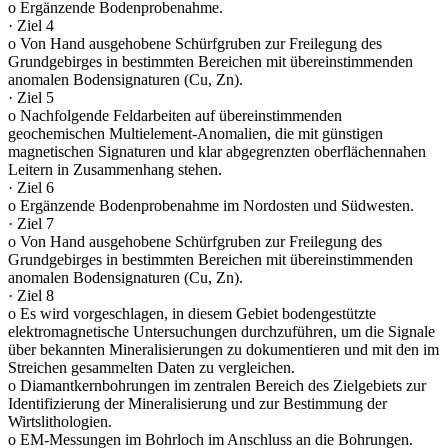
o Ergänzende Bodenprobenahme.
· Ziel 4
o Von Hand ausgehobene Schürfgruben zur Freilegung des
Grundgebirges in bestimmten Bereichen mit übereinstimmenden
anomalen Bodensignaturen (Cu, Zn).
· Ziel 5
o Nachfolgende Feldarbeiten auf übereinstimmenden
geochemischen Multielement-Anomalien, die mit günstigen
magnetischen Signaturen und klar abgegrenzten oberflächennahen
Leitern in Zusammenhang stehen.
· Ziel 6
o Ergänzende Bodenprobenahme im Nordosten und Südwesten.
· Ziel 7
o Von Hand ausgehobene Schürfgruben zur Freilegung des
Grundgebirges in bestimmten Bereichen mit übereinstimmenden
anomalen Bodensignaturen (Cu, Zn).
· Ziel 8
o Es wird vorgeschlagen, in diesem Gebiet bodengestützte
elektromagnetische Untersuchungen durchzuführen, um die Signale
über bekannten Mineralisierungen zu dokumentieren und mit den im
Streichen gesammelten Daten zu vergleichen.
o Diamantkernbohrungen im zentralen Bereich des Zielgebiets zur
Identifizierung der Mineralisierung und zur Bestimmung der
Wirtslithologien.
o EM-Messungen im Bohrloch im Anschluss an die Bohrungen.