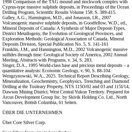
1998 Comparison of the TAG mound and stockwork complex with
Cyprus-type massive sulphide deposits, in Proceedings of the Ocean
Drilling Program, Scientific Results Volume 158: S. 389-415.
Galley, A.G., Hannington, M.D., and Jonasson, I.R., 2007
Volcanogenic massive sulphide deposits, in Goodfellow, W.D., ed.,
Mineral Deposits of Canada: A Synthesis of Major Deposit-Types,
District Metallogeny, the Evolution of Geological Provinces, and
Exploration Methods: Geological Association of Canada, Mineral
Deposits Division, Special Publication No. 5, S. 141-161
Franklin, J.M., and Hannington, M.D., 2002 Volcanogenic massive
sulfides through time: Geological Society of America, 2002 Annual
Meeting, Abstracts with Programs, v. 34, S. 283.
Singer, D.A., 1995 World-class base and precious metal deposits – a
quantitative analysis: Economic Geology, v. 90, S. 88-104.
Wengzynowski, W.A., 2025. Technical Report Describing Geology,
Mineralization, Geochemistry, Geophysics, Trenching and Diamond
Drilling at the Touleary Property, NTS 115O/02 and 03 and 115I/14,
Dawson Mining District, West Central Yukon Territory. Prepared for
Arcus Development Group Inc. by Skivik Holding Co. Ltd., North
Vancouver, British Columbia, 61 Seiten.
ÜBER DIE UNTERNEHMEN
Über Core Silver Corp.