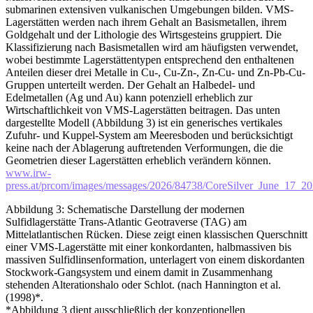
submarinen extensiven vulkanischen Umgebungen bilden. VMS-
Lagerstätten werden nach ihrem Gehalt an Basismetallen, ihrem
Goldgehalt und der Lithologie des Wirtsgesteins gruppiert. Die
Klassifizierung nach Basismetallen wird am häufigsten verwendet,
wobei bestimmte Lagerstättentypen entsprechend den enthaltenen
Anteilen dieser drei Metalle in Cu-, Cu-Zn-, Zn-Cu- und Zn-Pb-Cu-
Gruppen unterteilt werden. Der Gehalt an Halbedel- und
Edelmetallen (Ag und Au) kann potenziell erheblich zur
Wirtschaftlichkeit von VMS-Lagerstätten beitragen. Das unten
dargestellte Modell (Abbildung 3) ist ein generisches vertikales
Zufuhr- und Kuppel-System am Meeresboden und berücksichtigt
keine nach der Ablagerung auftretenden Verformungen, die die
Geometrien dieser Lagerstätten erheblich verändern können.
www.irw-
press.at/prcom/images/messages/2026/84738/CoreSilver_June_1
Abbildung 3: Schematische Darstellung der modernen
Sulfidlagerstätte Trans-Atlantic Geotraverse (TAG) am
Mittelatlantischen Rücken. Diese zeigt einen klassischen Querschnitt
einer VMS-Lagerstätte mit einer konkordanten, halbmassiven bis
massiven Sulfidlinsenformation, unterlagert von einem diskordanten
Stockwork-Gangsystem und einem damit in Zusammenhang
stehenden Alterationshalo oder Schlot. (nach Hannington et al.
(1998)*.
*Abbildung 3 dient ausschließlich der konzeptionellen