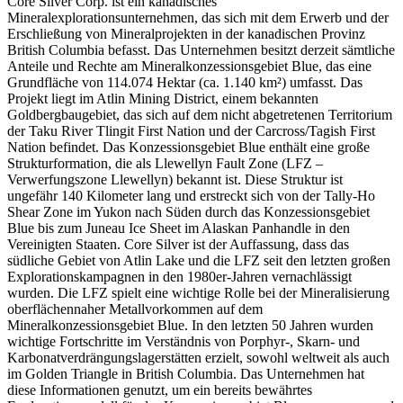
Core Silver Corp. ist ein kanadisches
Mineralexplorationsunternehmen, das sich mit dem Erwerb und der
Erschließung von Mineralprojekten in der kanadischen Provinz
British Columbia befasst. Das Unternehmen besitzt derzeit sämtliche
Anteile und Rechte am Mineralkonzessionsgebiet Blue, das eine
Grundfläche von 114.074 Hektar (ca. 1.140 km²) umfasst. Das
Projekt liegt im Atlin Mining District, einem bekannten
Goldbergbaugebiet, das sich auf dem nicht abgetretenen Territorium
der Taku River Tlingit First Nation und der Carcross/Tagish First
Nation befindet. Das Konzessionsgebiet Blue enthält eine große
Strukturformation, die als Llewellyn Fault Zone (LFZ –
Verwerfungszone Llewellyn) bekannt ist. Diese Struktur ist
ungefähr 140 Kilometer lang und erstreckt sich von der Tally-Ho
Shear Zone im Yukon nach Süden durch das Konzessionsgebiet
Blue bis zum Juneau Ice Sheet im Alaskan Panhandle in den
Vereinigten Staaten. Core Silver ist der Auffassung, dass das
südliche Gebiet von Atlin Lake und die LFZ seit den letzten großen
Explorationskampagnen in den 1980er-Jahren vernachlässigt
wurden. Die LFZ spielt eine wichtige Rolle bei der Mineralisierung
oberflächennaher Metallvorkommen auf dem
Mineralkonzessionsgebiet Blue. In den letzten 50 Jahren wurden
wichtige Fortschritte im Verständnis von Porphyr-, Skarn- und
Karbonatverdrängungslagerstätten erzielt, sowohl weltweit als auch
im Golden Triangle in British Columbia. Das Unternehmen hat
diese Informationen genutzt, um ein bereits bewährtes