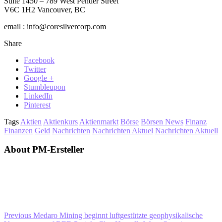
Suite 1450 – 789 West Pender Street
V6C 1H2 Vancouver, BC
email : info@coresilvercorp.com
Share
Facebook
Twitter
Google +
Stumbleupon
LinkedIn
Pinterest
Tags
Aktien
Aktienkurs
Aktienmarkt
Börse
Börsen News
Finanz
Finanzen
Geld
Nachrichten
Nachrichten Aktuel
Nachrichten Aktuell
About PM-Ersteller
Previous
Medaro Mining beginnt luftgestützte geophysikalische