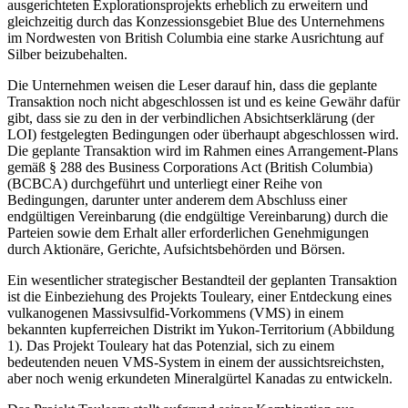
ausgerichteten Explorationsprojekts erheblich zu erweitern und
gleichzeitig durch das Konzessionsgebiet Blue des Unternehmens
im Nordwesten von British Columbia eine starke Ausrichtung auf
Silber beizubehalten.
Die Unternehmen weisen die Leser darauf hin, dass die geplante
Transaktion noch nicht abgeschlossen ist und es keine Gewähr dafür
gibt, dass sie zu den in der verbindlichen Absichtserklärung (der
LOI) festgelegten Bedingungen oder überhaupt abgeschlossen wird.
Die geplante Transaktion wird im Rahmen eines Arrangement-Plans
gemäß § 288 des Business Corporations Act (British Columbia)
(BCBCA) durchgeführt und unterliegt einer Reihe von
Bedingungen, darunter unter anderem dem Abschluss einer
endgültigen Vereinbarung (die endgültige Vereinbarung) durch die
Parteien sowie dem Erhalt aller erforderlichen Genehmigungen
durch Aktionäre, Gerichte, Aufsichtsbehörden und Börsen.
Ein wesentlicher strategischer Bestandteil der geplanten Transaktion
ist die Einbeziehung des Projekts Touleary, einer Entdeckung eines
vulkanogenen Massivsulfid-Vorkommens (VMS) in einem
bekannten kupferreichen Distrikt im Yukon-Territorium (Abbildung
1). Das Projekt Touleary hat das Potenzial, sich zu einem
bedeutenden neuen VMS-System in einem der aussichtsreichsten,
aber noch wenig erkundeten Mineralgürtel Kanadas zu entwickeln.