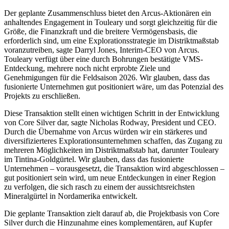
Der geplante Zusammenschluss bietet den Arcus-Aktionären ein
anhaltendes Engagement in Touleary und sorgt gleichzeitig für die
Größe, die Finanzkraft und die breitere Vermögensbasis, die
erforderlich sind, um eine Explorationsstrategie im Distriktmaßstab
voranzutreiben, sagte Darryl Jones, Interim-CEO von Arcus.
Touleary verfügt über eine durch Bohrungen bestätigte VMS-
Entdeckung, mehrere noch nicht erprobte Ziele und
Genehmigungen für die Feldsaison 2026. Wir glauben, dass das
fusionierte Unternehmen gut positioniert wäre, um das Potenzial des
Projekts zu erschließen.
Diese Transaktion stellt einen wichtigen Schritt in der Entwicklung
von Core Silver dar, sagte Nicholas Rodway, President und CEO.
Durch die Übernahme von Arcus würden wir ein stärkeres und
diversifizierteres Explorationsunternehmen schaffen, das Zugang zu
mehreren Möglichkeiten im Distriktmaßstab hat, darunter Touleary
im Tintina-Goldgürtel. Wir glauben, dass das fusionierte
Unternehmen – vorausgesetzt, die Transaktion wird abgeschlossen –
gut positioniert sein wird, um neue Entdeckungen in einer Region
zu verfolgen, die sich rasch zu einem der aussichtsreichsten
Mineralgürtel in Nordamerika entwickelt.
Die geplante Transaktion zielt darauf ab, die Projektbasis von Core
Silver durch die Hinzunahme eines komplementären, auf Kupfer