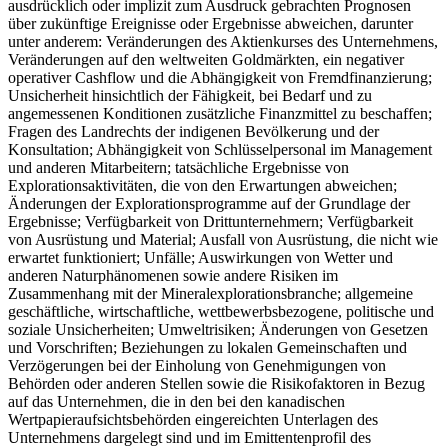
ausdrücklich oder implizit zum Ausdruck gebrachten Prognosen
über zukünftige Ereignisse oder Ergebnisse abweichen, darunter
unter anderem: Veränderungen des Aktienkurses des Unternehmens,
Veränderungen auf den weltweiten Goldmärkten, ein negativer
operativer Cashflow und die Abhängigkeit von Fremdfinanzierung;
Unsicherheit hinsichtlich der Fähigkeit, bei Bedarf und zu
angemessenen Konditionen zusätzliche Finanzmittel zu beschaffen;
Fragen des Landrechts der indigenen Bevölkerung und der
Konsultation; Abhängigkeit von Schlüsselpersonal im Management
und anderen Mitarbeitern; tatsächliche Ergebnisse von
Explorationsaktivitäten, die von den Erwartungen abweichen;
Änderungen der Explorationsprogramme auf der Grundlage der
Ergebnisse; Verfügbarkeit von Drittunternehmern; Verfügbarkeit
von Ausrüstung und Material; Ausfall von Ausrüstung, die nicht wie
erwartet funktioniert; Unfälle; Auswirkungen von Wetter und
anderen Naturphänomenen sowie andere Risiken im
Zusammenhang mit der Mineralexplorationsbranche; allgemeine
geschäftliche, wirtschaftliche, wettbewerbsbezogene, politische und
soziale Unsicherheiten; Umweltrisiken; Änderungen von Gesetzen
und Vorschriften; Beziehungen zu lokalen Gemeinschaften und
Verzögerungen bei der Einholung von Genehmigungen von
Behörden oder anderen Stellen sowie die Risikofaktoren in Bezug
auf das Unternehmen, die in den bei den kanadischen
Wertpapieraufsichtsbehörden eingereichten Unterlagen des
Unternehmens dargelegt sind und im Emittentenprofil des