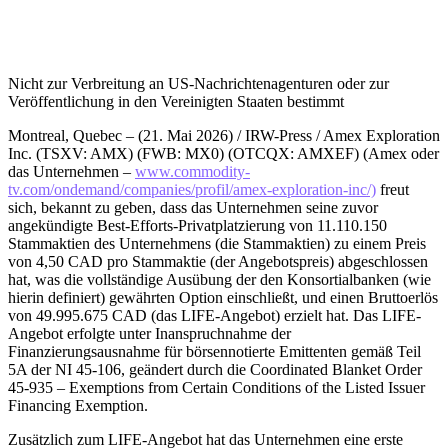
Nicht zur Verbreitung an US-Nachrichtenagenturen oder zur
Veröffentlichung in den Vereinigten Staaten bestimmt
Montreal, Quebec – (21. Mai 2026) / IRW-Press / Amex Exploration
Inc. (TSXV: AMX) (FWB: MX0) (OTCQX: AMXEF) (Amex oder
das Unternehmen –
www.commodity-
tv.com/ondemand/companies/profil/amex-exploration-inc/)
freut
sich, bekannt zu geben, dass das Unternehmen seine zuvor
angekündigte Best-Efforts-Privatplatzierung von 11.110.150
Stammaktien des Unternehmens (die Stammaktien) zu einem Preis
von 4,50 CAD pro Stammaktie (der Angebotspreis) abgeschlossen
hat, was die vollständige Ausübung der den Konsortialbanken (wie
hierin definiert) gewährten Option einschließt, und einen Bruttoerlös
von 49.995.675 CAD (das LIFE-Angebot) erzielt hat. Das LIFE-
Angebot erfolgte unter Inanspruchnahme der
Finanzierungsausnahme für börsennotierte Emittenten gemäß Teil
5A der NI 45-106, geändert durch die Coordinated Blanket Order
45-935 – Exemptions from Certain Conditions of the Listed Issuer
Financing Exemption.
Zusätzlich zum LIFE-Angebot hat das Unternehmen eine erste