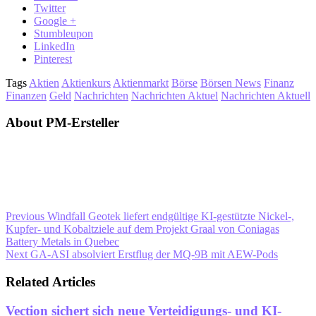
Twitter
Google +
Stumbleupon
LinkedIn
Pinterest
Tags
Aktien
Aktienkurs
Aktienmarkt
Börse
Börsen News
Finanz
Finanzen
Geld
Nachrichten
Nachrichten Aktuel
Nachrichten Aktuell
About PM-Ersteller
Previous
Windfall Geotek liefert endgültige KI-gestützte Nickel-,
Kupfer- und Kobaltziele auf dem Projekt Graal von Coniagas
Battery Metals in Quebec
Next
GA-ASI absolviert Erstflug der MQ-9B mit AEW-Pods
Related Articles
Vection sichert sich neue Verteidigungs- und KI-