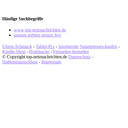
Häufige Suchbegriffe
www top-netznachrichten de
ungarn serbien grenze live
Uhren-Schmuck
-
Tablet-Pcs
-
Sportgeräte
Smartphones-kaufen
-
Kindle-Shop
-
Hotelsuche
-
Fernseher-bestseller
© Copyright top-netznachrichten.de
Datenschutz
-
Haftungsausschluss
-
Impressum