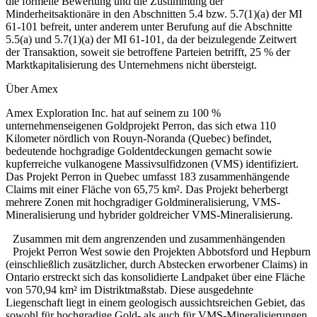
die formelle Bewertung und die Zustimmung der
Minderheitsaktionäre in den Abschnitten 5.4 bzw. 5.7(1)(a) der MI
61-101 befreit, unter anderem unter Berufung auf die Abschnitte
5.5(a) und 5.7(1)(a) der MI 61-101, da der beizulegende Zeitwert
der Transaktion, soweit sie betroffene Parteien betrifft, 25 % der
Marktkapitalisierung des Unternehmens nicht übersteigt.
Über Amex
Amex Exploration Inc. hat auf seinem zu 100 %
unternehmenseigenen Goldprojekt Perron, das sich etwa 110
Kilometer nördlich von Rouyn-Noranda (Quebec) befindet,
bedeutende hochgradige Goldentdeckungen gemacht sowie
kupferreiche vulkanogene Massivsulfidzonen (VMS) identifiziert.
Das Projekt Perron in Quebec umfasst 183 zusammenhängende
Claims mit einer Fläche von 65,75 km². Das Projekt beherbergt
mehrere Zonen mit hochgradiger Goldmineralisierung, VMS-
Mineralisierung und hybrider goldreicher VMS-Mineralisierung.
Zusammen mit dem angrenzenden und zusammenhängenden
Projekt Perron West sowie den Projekten Abbotsford und Hepburn
(einschließlich zusätzlicher, durch Abstecken erworbener Claims) in
Ontario erstreckt sich das konsolidierte Landpaket über eine Fläche
von 570,94 km² im Distriktmaßstab. Diese ausgedehnte
Liegenschaft liegt in einem geologisch aussichtsreichen Gebiet, das
sowohl für hochgradige Gold- als auch für VMS-Mineralisierungen