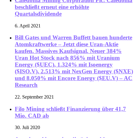
Caledonia Mining Corporation Plc: Caledonia
beschließt erneut eine erhöhte
Quartalsdividende
6. April 2021
Bill Gates und Warren Buffett bauen hunderte
Atomkraftwerke – Jetzt diese Uran-Aktie
kaufen. Massives Kaufsignal. Neuer 384%
Uran Hot Stock nach 856% mit Uranium
Energy ($UEC), 1.324% mit Isoenergy
($ISO.V), 2.513% mit NexGen Energy ($NXE)
und 8.050% mit Encore Energy ($EU.V) – AC
Research
22. September 2021
Filo Mining schließt Finanzierung über 41,7
Mio. CAD ab
30. Juli 2020