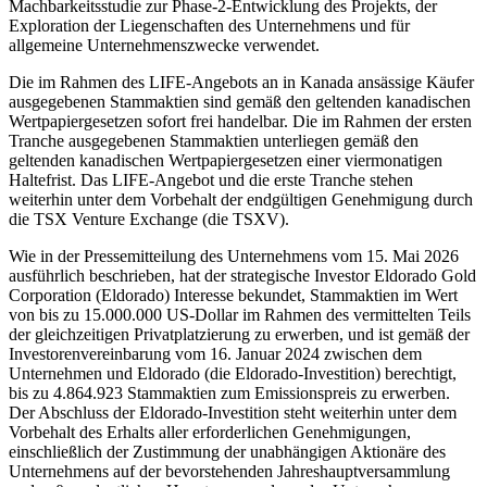
Machbarkeitsstudie zur Phase-2-Entwicklung des Projekts, der
Exploration der Liegenschaften des Unternehmens und für
allgemeine Unternehmenszwecke verwendet.
Die im Rahmen des LIFE-Angebots an in Kanada ansässige Käufer
ausgegebenen Stammaktien sind gemäß den geltenden kanadischen
Wertpapiergesetzen sofort frei handelbar. Die im Rahmen der ersten
Tranche ausgegebenen Stammaktien unterliegen gemäß den
geltenden kanadischen Wertpapiergesetzen einer viermonatigen
Haltefrist. Das LIFE-Angebot und die erste Tranche stehen
weiterhin unter dem Vorbehalt der endgültigen Genehmigung durch
die TSX Venture Exchange (die TSXV).
Wie in der Pressemitteilung des Unternehmens vom 15. Mai 2026
ausführlich beschrieben, hat der strategische Investor Eldorado Gold
Corporation (Eldorado) Interesse bekundet, Stammaktien im Wert
von bis zu 15.000.000 US-Dollar im Rahmen des vermittelten Teils
der gleichzeitigen Privatplatzierung zu erwerben, und ist gemäß der
Investorenvereinbarung vom 16. Januar 2024 zwischen dem
Unternehmen und Eldorado (die Eldorado-Investition) berechtigt,
bis zu 4.864.923 Stammaktien zum Emissionspreis zu erwerben.
Der Abschluss der Eldorado-Investition steht weiterhin unter dem
Vorbehalt des Erhalts aller erforderlichen Genehmigungen,
einschließlich der Zustimmung der unabhängigen Aktionäre des
Unternehmens auf der bevorstehenden Jahreshauptversammlung