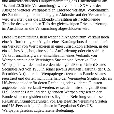
und außerordentlichen Hauptversammlung des Unternehmens am
16. Juni 2026 (die Versammlung), wie von der TSXV vor der
Ausgabe weiterer Wertpapiere an Eldorado verlangt. Vorbehaltlich
der Zustimmung der unabhängigen Aktionäre auf der Versammlung
wird erwartet, dass die Eldorado-Investition als nachfolgende
Tranche des vermittelten Teils der gleichzeitigen Privatplatzierung
im Anschluss an die Versammlung abgeschlossen wird.
Diese Pressemitteilung stellt weder ein Angebot zum Verkauf noch
eine Aufforderung zur Abgabe eines Kaufangebots dar, noch darf
ein Verkauf von Wertpapieren in einer Jurisdiktion erfolgen, in der
ein solches Angebot, eine solche Aufforderung oder ein solcher
Verkauf unzulässig wäre, einschließlich eines Verkaufs von
Wertpapieren in den Vereinigten Staaten von Amerika. Die
Wertpapiere wurden und werden nicht gemäß dem United States
Securities Act von 1933 in seiner jeweils gültigen Fassung (der U.S.
Securities Act) oder den Wertpapiergesetzen eines Bundesstaates
registriert und dürfen nicht innerhalb der Vereinigten Staaten oder an
US-Personen oder für deren Rechnung oder zu deren Gunsten
angeboten oder verkauft werden, es sei denn, sie sind gemäß dem
U.S. Securities Act und den geltenden Wertpapiergesetzen der
Bundesstaaten registriert oder es liegt eine Befreiung von diesen
Registrierungsanforderungen vor. Die Begriffe Vereinigte Staaten
und US-Person haben die ihnen in Regulation S des US-
Wertpapiergesetzes zugewiesene Bedeutung.