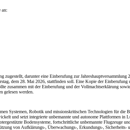
 an:
ung zugestellt, darunter eine Einberufung zur Jahreshauptversammlung 
stag, dem 28. Mai 2026, stattfinden soll. Eine Kopie der Einberufung 
ollte zusammen mit der Einberufung und der Vollmachtserklärung sowi
en gelesen werden.
Systemen, Robotik und missionskritischen Technologien für die Bereic
twickelt und setzt integrierte unbemannte und autonome Plattformen in 
rgestützte Bodensysteme, fortschrittliche unbemannte Flugzeuge un
stützung von Aufklärungs-, Überwachungs-, Erkundungs-, Sicherheits-