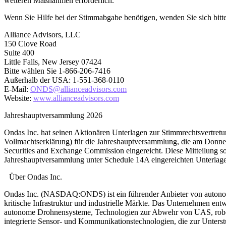
weiteren Maßnahmen erforderlich.
Wenn Sie Hilfe bei der Stimmabgabe benötigen, wenden Sie sich bitte
Alliance Advisors, LLC
150 Clove Road
Suite 400
Little Falls, New Jersey 07424
Bitte wählen Sie 1-866-206-7416
Außerhalb der USA: 1-551-368-0110
E-Mail:
ONDS@allianceadvisors.com
Website:
www.allianceadvisors.com
Jahreshauptversammlung 2026
Ondas Inc. hat seinen Aktionären Unterlagen zur Stimmrechtsvertret
Vollmachtserklärung) für die Jahreshauptversammlung, die am Donner
Securities and Exchange Commission eingereicht. Diese Mitteilung s
Jahreshauptversammlung unter Schedule 14A eingereichten Unterlag
Über Ondas Inc.
Ondas Inc. (NASDAQ:ONDS) ist ein führender Anbieter von autonomen 
kritische Infrastruktur und industrielle Märkte. Das Unternehmen en
autonome Drohnensysteme, Technologien zur Abwehr von UAS, robote
integrierte Sensor- und Kommunikationstechnologien, die zur Unter