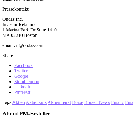
Pressekontakt:
Ondas Inc.
Investor Relations
1 Marina Park Dr Suite 1410
MA 02210 Boston
email : ir@ondas.com
Share
Facebook
Twitter
Google +
Stumbleupon
LinkedIn
Pinterest
Tags
Aktien
Aktienkurs
Aktienmarkt
Börse
Börsen News
Finanz
Fin
About PM-Ersteller