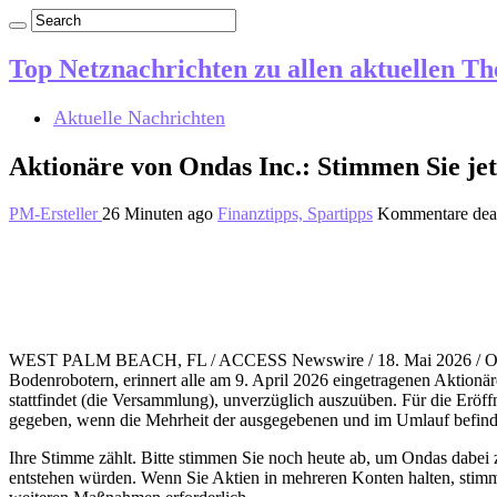
Top Netznachrichten zu allen aktuellen T
Aktuelle Nachrichten
Aktionäre von Ondas Inc.: Stimmen Sie jet
PM-Ersteller
26 Minuten ago
Finanztipps, Spartipps
Kommentare deak
WEST PALM BEACH, FL / ACCESS Newswire / 18. Mai 2026 / Ondas
Bodenrobotern, erinnert alle am 9. April 2026 eingetragenen Aktion
stattfindet (die Versammlung), unverzüglich auszuüben. Für die Eröf
gegeben, wenn die Mehrheit der ausgegebenen und im Umlauf befindli
Ihre Stimme zählt. Bitte stimmen Sie noch heute ab, um Ondas dabe
entstehen würden. Wenn Sie Aktien in mehreren Konten halten, stimmen