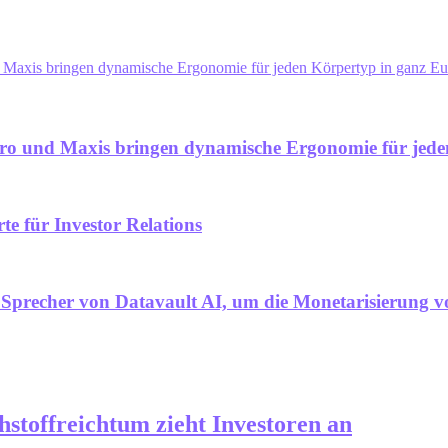
 Maxis bringen dynamische Ergonomie für jeden Körpertyp in ganz E
ro und Maxis bringen dynamische Ergonomie für jede
 für Investor Relations
 Sprecher von Datavault AI, um die Monetarisierung v
stoffreichtum zieht Investoren an