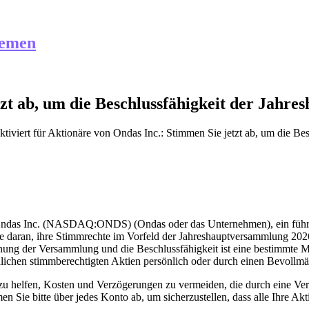
hemen
zt ab, um die Beschlussfähigkeit der Jahre
tiviert
für Aktionäre von Ondas Inc.: Stimmen Sie jetzt ab, um die Be
 Inc. (NASDAQ:ONDS) (Ondas oder das Unternehmen), ein führende
äre daran, ihre Stimmrechte im Vorfeld der Jahreshauptversammlung 2
fnung der Versammlung und die Beschlussfähigkeit ist eine bestimmte Mi
chen stimmberechtigten Aktien persönlich oder durch einen Bevollmäch
i zu helfen, Kosten und Verzögerungen zu vermeiden, die durch eine V
 Sie bitte über jedes Konto ab, um sicherzustellen, dass alle Ihre Ak