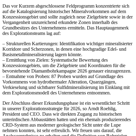
Das vor Kurzem abgeschlossene Feldprogramm konzentrierte sich
auf die Katalogisierung historischer Mineralvorkommen auf dem
Konzessionsgebiet und sollte zugleich neue Zielgebiete sowie in der
Vergangenheit unzureichend erkundete Zonen innerhalb des
Grundbesitzes des Unternehmens ermitteln. Das Hauptaugenmerk
des Explorationsteams lag auf:
– Strukturellen Kartierungen: Identifikation wichtiger mineralisierter
Korridore und Scherzonen, in denen eine hochgradige Edel- und
Basismetallmineralisierung lagern könnte.
– Ermittlung von Zielen: Systematische Bewertung des
Konzessionsgebiets, um die Zielgebiete und Koordinaten für die
bevorstehende Diamantbohrkampagne 2026 genauer einzugrenzen.
– Entnahme von Proben: 87 Proben wurden auf Grundlage des
Vorkommens von hydrothermaler Alteration, Quarzgängen,
Verkieselung und sichtbarer Sulfidmineralisierung im Einklang mit
dem Explorationsmodell des Unternehmens entnommen.
Der Abschluss dieser Erkundungsphase ist ein wesentlicher Schritt
in unserer Explorationsstrategie für 2026, so Arndt Roehlig,
President und CEO. Dass wir direkten Zugang zu historischen
unterirdischen Abbaustätten hatten und ein ehemals produzierendes
CRD-System aus moderner geologischer Sicht unter die Lupe
nehmen konnten, ist sehr erfreulich. Wir freuen uns darauf, die
Analyseergebnisse zu erhalten und die Definition von Bohrzielen