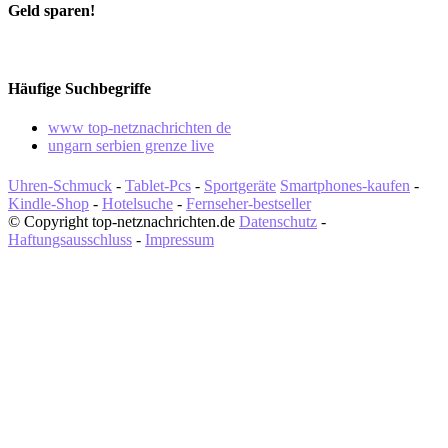
Geld sparen!
Häufige Suchbegriffe
www top-netznachrichten de
ungarn serbien grenze live
Uhren-Schmuck
-
Tablet-Pcs
-
Sportgeräte
Smartphones-kaufen
-
Kindle-Shop
-
Hotelsuche
-
Fernseher-bestseller
© Copyright top-netznachrichten.de
Datenschutz
-
Haftungsausschluss
-
Impressum