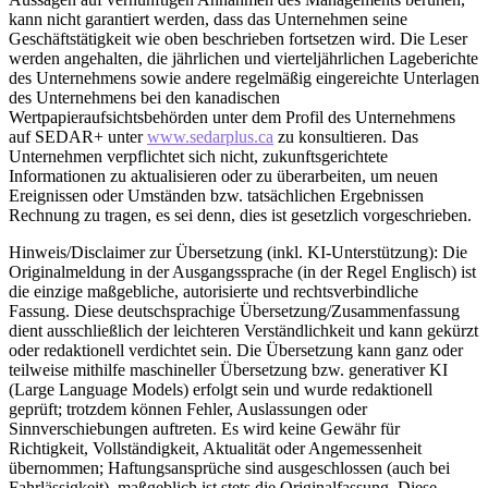
kann nicht garantiert werden, dass das Unternehmen seine
Geschäftstätigkeit wie oben beschrieben fortsetzen wird. Die Leser
werden angehalten, die jährlichen und vierteljährlichen Lageberichte
des Unternehmens sowie andere regelmäßig eingereichte Unterlagen
des Unternehmens bei den kanadischen
Wertpapieraufsichtsbehörden unter dem Profil des Unternehmens
auf SEDAR+ unter
www.sedarplus.ca
zu konsultieren. Das
Unternehmen verpflichtet sich nicht, zukunftsgerichtete
Informationen zu aktualisieren oder zu überarbeiten, um neuen
Ereignissen oder Umständen bzw. tatsächlichen Ergebnissen
Rechnung zu tragen, es sei denn, dies ist gesetzlich vorgeschrieben.
Hinweis/Disclaimer zur Übersetzung (inkl. KI-Unterstützung): Die
Originalmeldung in der Ausgangssprache (in der Regel Englisch) ist
die einzige maßgebliche, autorisierte und rechtsverbindliche
Fassung. Diese deutschsprachige Übersetzung/Zusammenfassung
dient ausschließlich der leichteren Verständlichkeit und kann gekürzt
oder redaktionell verdichtet sein. Die Übersetzung kann ganz oder
teilweise mithilfe maschineller Übersetzung bzw. generativer KI
(Large Language Models) erfolgt sein und wurde redaktionell
geprüft; trotzdem können Fehler, Auslassungen oder
Sinnverschiebungen auftreten. Es wird keine Gewähr für
Richtigkeit, Vollständigkeit, Aktualität oder Angemessenheit
übernommen; Haftungsansprüche sind ausgeschlossen (auch bei
Fahrlässigkeit), maßgeblich ist stets die Originalfassung. Diese