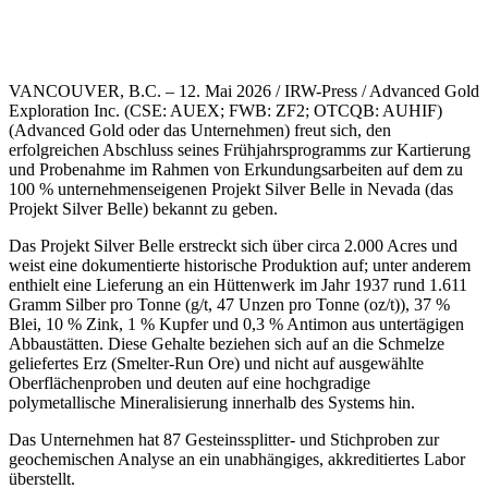
VANCOUVER, B.C. – 12. Mai 2026 / IRW-Press / Advanced Gold
Exploration Inc. (CSE: AUEX; FWB: ZF2; OTCQB: AUHIF)
(Advanced Gold oder das Unternehmen) freut sich, den
erfolgreichen Abschluss seines Frühjahrsprogramms zur Kartierung
und Probenahme im Rahmen von Erkundungsarbeiten auf dem zu
100 % unternehmenseigenen Projekt Silver Belle in Nevada (das
Projekt Silver Belle) bekannt zu geben.
Das Projekt Silver Belle erstreckt sich über circa 2.000 Acres und
weist eine dokumentierte historische Produktion auf; unter anderem
enthielt eine Lieferung an ein Hüttenwerk im Jahr 1937 rund 1.611
Gramm Silber pro Tonne (g/t, 47 Unzen pro Tonne (oz/t)), 37 %
Blei, 10 % Zink, 1 % Kupfer und 0,3 % Antimon aus untertägigen
Abbaustätten. Diese Gehalte beziehen sich auf an die Schmelze
geliefertes Erz (Smelter-Run Ore) und nicht auf ausgewählte
Oberflächenproben und deuten auf eine hochgradige
polymetallische Mineralisierung innerhalb des Systems hin.
Das Unternehmen hat 87 Gesteinssplitter- und Stichproben zur
geochemischen Analyse an ein unabhängiges, akkreditiertes Labor
überstellt.