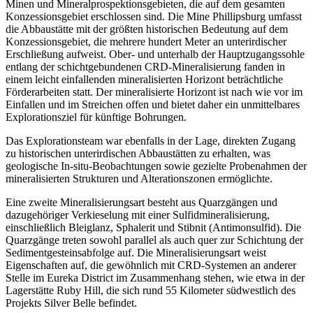
Minen und Mineralprospektionsgebieten, die auf dem gesamten
Konzessionsgebiet erschlossen sind. Die Mine Phillipsburg umfasst
die Abbaustätte mit der größten historischen Bedeutung auf dem
Konzessionsgebiet, die mehrere hundert Meter an unterirdischer
Erschließung aufweist. Ober- und unterhalb der Hauptzugangssohle
entlang der schichtgebundenen CRD-Mineralisierung fanden in
einem leicht einfallenden mineralisierten Horizont beträchtliche
Förderarbeiten statt. Der mineralisierte Horizont ist nach wie vor im
Einfallen und im Streichen offen und bietet daher ein unmittelbares
Explorationsziel für künftige Bohrungen.
Das Explorationsteam war ebenfalls in der Lage, direkten Zugang
zu historischen unterirdischen Abbaustätten zu erhalten, was
geologische In-situ-Beobachtungen sowie gezielte Probenahmen der
mineralisierten Strukturen und Alterationszonen ermöglichte.
Eine zweite Mineralisierungsart besteht aus Quarzgängen und
dazugehöriger Verkieselung mit einer Sulfidmineralisierung,
einschließlich Bleiglanz, Sphalerit und Stibnit (Antimonsulfid). Die
Quarzgänge treten sowohl parallel als auch quer zur Schichtung der
Sedimentgesteinsabfolge auf. Die Mineralisierungsart weist
Eigenschaften auf, die gewöhnlich mit CRD-Systemen an anderer
Stelle im Eureka District im Zusammenhang stehen, wie etwa in der
Lagerstätte Ruby Hill, die sich rund 55 Kilometer südwestlich des
Projekts Silver Belle befindet.