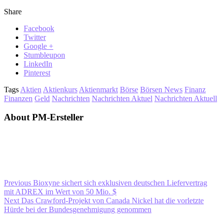
Share
Facebook
Twitter
Google +
Stumbleupon
LinkedIn
Pinterest
Tags
Aktien
Aktienkurs
Aktienmarkt
Börse
Börsen News
Finanz
Finanzen
Geld
Nachrichten
Nachrichten Aktuel
Nachrichten Aktuell
About PM-Ersteller
Previous
Bioxyne sichert sich exklusiven deutschen Liefervertrag
mit ADREX im Wert von 50 Mio. $
Next
Das Crawford-Projekt von Canada Nickel hat die vorletzte
Hürde bei der Bundesgenehmigung genommen