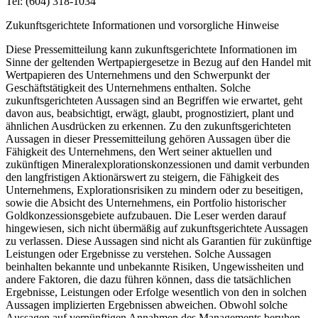
Tel: (604) 318-1034
Zukunftsgerichtete Informationen und vorsorgliche Hinweise
Diese Pressemitteilung kann zukunftsgerichtete Informationen im
Sinne der geltenden Wertpapiergesetze in Bezug auf den Handel mit
Wertpapieren des Unternehmens und den Schwerpunkt der
Geschäftstätigkeit des Unternehmens enthalten. Solche
zukunftsgerichteten Aussagen sind an Begriffen wie erwartet, geht
davon aus, beabsichtigt, erwägt, glaubt, prognostiziert, plant und
ähnlichen Ausdrücken zu erkennen. Zu den zukunftsgerichteten
Aussagen in dieser Pressemitteilung gehören Aussagen über die
Fähigkeit des Unternehmens, den Wert seiner aktuellen und
zukünftigen Mineralexplorationskonzessionen und damit verbunden
den langfristigen Aktionärswert zu steigern, die Fähigkeit des
Unternehmens, Explorationsrisiken zu mindern oder zu beseitigen,
sowie die Absicht des Unternehmens, ein Portfolio historischer
Goldkonzessionsgebiete aufzubauen. Die Leser werden darauf
hingewiesen, sich nicht übermäßig auf zukunftsgerichtete Aussagen
zu verlassen. Diese Aussagen sind nicht als Garantien für zukünftige
Leistungen oder Ergebnisse zu verstehen. Solche Aussagen
beinhalten bekannte und unbekannte Risiken, Ungewissheiten und
andere Faktoren, die dazu führen können, dass die tatsächlichen
Ergebnisse, Leistungen oder Erfolge wesentlich von den in solchen
Aussagen implizierten Ergebnissen abweichen. Obwohl solche
Aussagen auf vernünftigen Annahmen des Managements beruhen,