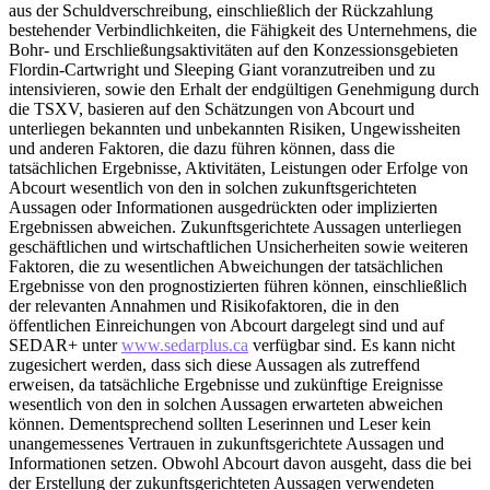
aus der Schuldverschreibung, einschließlich der Rückzahlung
bestehender Verbindlichkeiten, die Fähigkeit des Unternehmens, die
Bohr- und Erschließungsaktivitäten auf den Konzessionsgebieten
Flordin-Cartwright und Sleeping Giant voranzutreiben und zu
intensivieren, sowie den Erhalt der endgültigen Genehmigung durch
die TSXV, basieren auf den Schätzungen von Abcourt und
unterliegen bekannten und unbekannten Risiken, Ungewissheiten
und anderen Faktoren, die dazu führen können, dass die
tatsächlichen Ergebnisse, Aktivitäten, Leistungen oder Erfolge von
Abcourt wesentlich von den in solchen zukunftsgerichteten
Aussagen oder Informationen ausgedrückten oder implizierten
Ergebnissen abweichen. Zukunftsgerichtete Aussagen unterliegen
geschäftlichen und wirtschaftlichen Unsicherheiten sowie weiteren
Faktoren, die zu wesentlichen Abweichungen der tatsächlichen
Ergebnisse von den prognostizierten führen können, einschließlich
der relevanten Annahmen und Risikofaktoren, die in den
öffentlichen Einreichungen von Abcourt dargelegt sind und auf
SEDAR+ unter
www.sedarplus.ca
verfügbar sind. Es kann nicht
zugesichert werden, dass sich diese Aussagen als zutreffend
erweisen, da tatsächliche Ergebnisse und zukünftige Ereignisse
wesentlich von den in solchen Aussagen erwarteten abweichen
können. Dementsprechend sollten Leserinnen und Leser kein
unangemessenes Vertrauen in zukunftsgerichtete Aussagen und
Informationen setzen. Obwohl Abcourt davon ausgeht, dass die bei
der Erstellung der zukunftsgerichteten Aussagen verwendeten