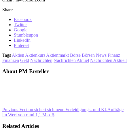
Share
Facebook
Twitter
Google +
Stumbleupon
LinkedIn
Pinterest
Tags
Aktien
Aktienkurs
Aktienmarkt
Börse
Börsen News
Finanz
Finanzen
Geld
Nachrichten
Nachrichten Aktuel
Nachrichten Aktuell
About PM-Ersteller
Previous
Vection sichert sich neue Verteidigungs- und KI-Aufträge
im Wert von rund 1,1 Mio. $
Related Articles