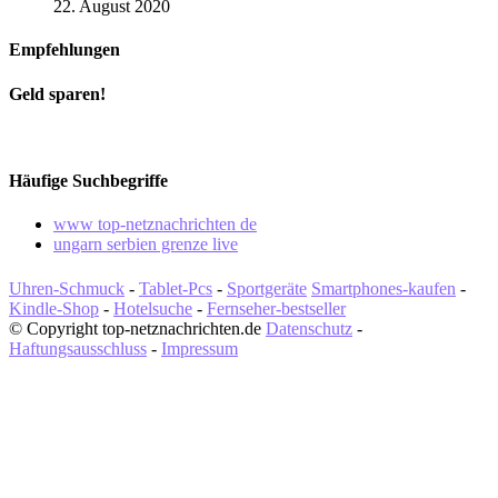
22. August 2020
Empfehlungen
Geld sparen!
Häufige Suchbegriffe
www top-netznachrichten de
ungarn serbien grenze live
Uhren-Schmuck
-
Tablet-Pcs
-
Sportgeräte
Smartphones-kaufen
-
Kindle-Shop
-
Hotelsuche
-
Fernseher-bestseller
© Copyright top-netznachrichten.de
Datenschutz
-
Haftungsausschluss
-
Impressum