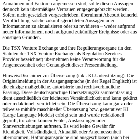
Annahmen und Faktoren angemessen sind, sollte diesen Aussagen
dennoch kein übermäßiges Vertrauen entgegengebracht werden.
Sofern nicht gesetzlich vorgeschrieben, übernimmt Abcourt keinerlei
Verpflichtung, solche zukunftsgerichteten Aussagen oder
Informationen zu aktualisieren oder zu revidieren – weder aufgrund
neuer Informationen, noch aufgrund zukünftiger Ereignisse oder aus
sonstigen Gründen.
Die TSX Venture Exchange und ihre Regulierungsorgane (in den
Statuten der TSX Venture Exchange als Regulation Services
Provider bezeichnet) übernehmen keine Verantwortung für die
Angemessenheit oder Genauigkeit dieser Pressemitteilung.
Hinweis/Disclaimer zur Übersetzung (inkl. KI-Unterstützung): Die
Originalmeldung in der Ausgangssprache (in der Regel Englisch) ist
die einzige maßgebliche, autorisierte und rechtsverbindliche
Fassung. Diese deutschsprachige Übersetzung/Zusammenfassung
dient ausschließlich der leichteren Verständlichkeit und kann gekürzt
oder redaktionell verdichtet sein. Die Übersetzung kann ganz oder
teilweise mithilfe maschineller Übersetzung bzw. generativer KI
(Large Language Models) erfolgt sein und wurde redaktionell
geprüft; trotzdem können Fehler, Auslassungen oder
Sinnverschiebungen auftreten. Es wird keine Gewähr für
Richtigkeit, Vollständigkeit, Aktualität oder Angemessenheit
übernommen; Haftungsansprüche sind ausgeschlossen (auch bei