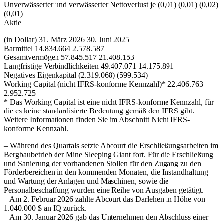
Unverwässerter und verwässerter Nettoverlust je (0,01) (0,01) (0,02)
(0,01)
Aktie
(in Dollar) 31. März 2026 30. Juni 2025
Barmittel 14.834.664 2.578.587
Gesamtvermögen 57.845.517 21.408.153
Langfristige Verbindlichkeiten 49.407.071 14.175.891
Negatives Eigenkapital (2.319.068) (599.534)
Working Capital (nicht IFRS-konforme Kennzahl)* 22.406.763
2.952.725
* Das Working Capital ist eine nicht IFRS-konforme Kennzahl, für
die es keine standardisierte Bedeutung gemäß den IFRS gibt.
Weitere Informationen finden Sie im Abschnitt Nicht IFRS-
konforme Kennzahl.
– Während des Quartals setzte Abcourt die Erschließungsarbeiten im
Bergbaubetrieb der Mine Sleeping Giant fort. Für die Erschließung
und Sanierung der vorhandenen Stollen für den Zugang zu den
Förderbereichen in den kommenden Monaten, die Instandhaltung
und Wartung der Anlagen und Maschinen, sowie die
Personalbeschaffung wurden eine Reihe von Ausgaben getätigt.
– Am 2. Februar 2026 zahlte Abcourt das Darlehen in Höhe von
1.040.000 $ an IQ zurück.
– Am 30. Januar 2026 gab das Unternehmen den Abschluss einer